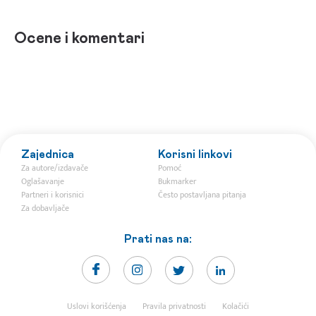
Ocene i komentari
Zajednica
Korisni linkovi
Za autore/izdavače
Pomoć
Oglašavanje
Bukmarker
Partneri i korisnici
Često postavljana pitanja
Za dobavljače
Prati nas na:
Uslovi korišćenja
Pravila privatnosti
Kolačići