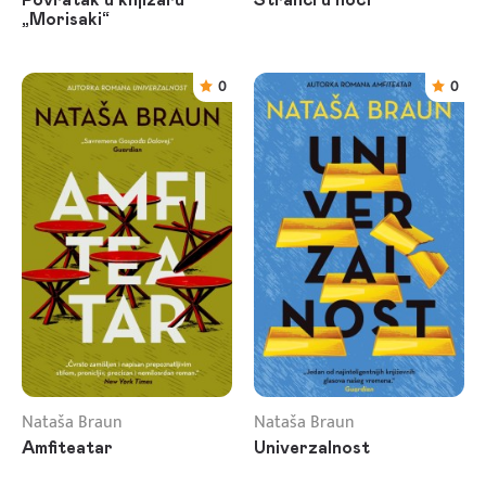
Povratak u knjižaru
Stranci u noći
„Morisaki“
0
0
Nataša Braun
Nataša Braun
Amfiteatar
Univerzalnost