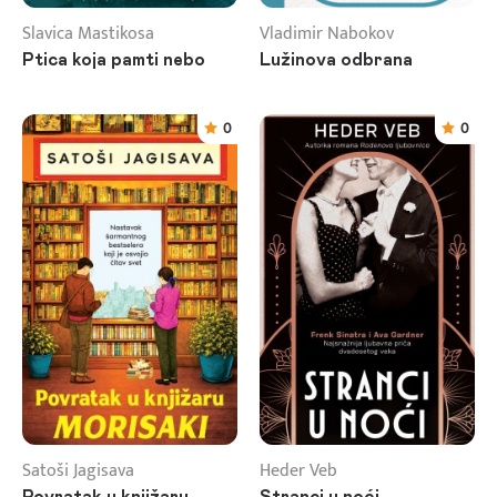
Slavica Mastikosa
Vladimir Nabokov
Ptica koja pamti nebo
Lužinova odbrana
0
0
Satoši Jagisava
Heder Veb