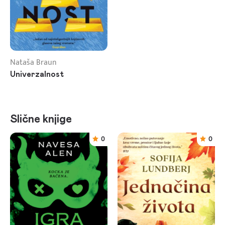
Nataša Braun
Univerzalnost
Slične knjige
0
0