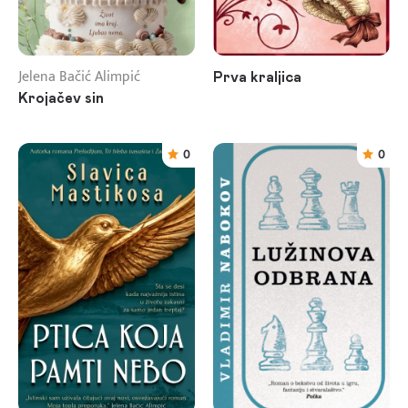
Jelena Bačić Alimpić
Prva kraljica
Krojačev sin
0
0