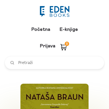
Početna
E-knjige
0
Prijava