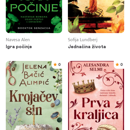
Navesa Alen
Sofija Lundberj
Igra počinje
Jednačina života
0
0