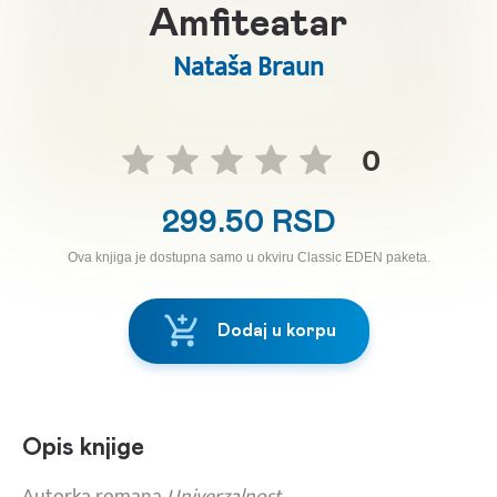
Amfiteatar
Nataša Braun
0
299.50 RSD
Ova knjiga je dostupna samo u okviru Classic EDEN paketa.
Dodaj u korpu
Opis knjige
Autorka romana
Univerzalnost