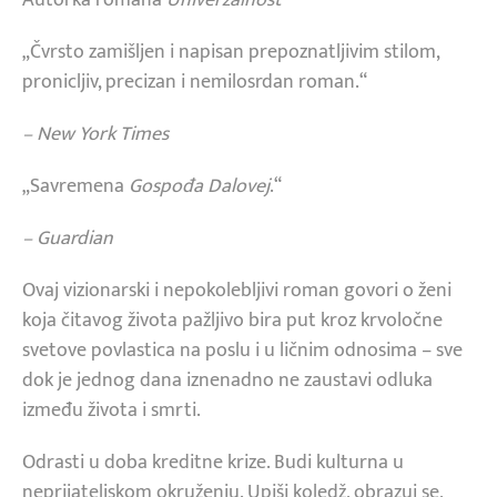
„Čvrsto zamišljen i napisan prepoznatljivim stilom,
pronicljiv, precizan i nemilosrdan roman.“
– New York Times
„Savremena
Gospođa Dalovej
.“
– Guardian
Ovaj vizionarski i nepokolebljivi roman govori o ženi
koja čitavog života pažljivo bira put kroz krvoločne
svetove povlastica na poslu i u ličnim odnosima – sve
dok je jednog dana iznenadno ne zaustavi odluka
između života i smrti.
Odrasti u doba kreditne krize. Budi kulturna u
neprijateljskom okruženju. Upiši koledž, obrazuj se,