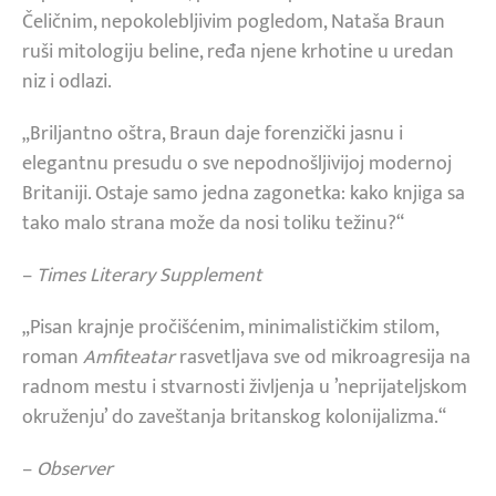
Čeličnim, nepokolebljivim pogledom, Nataša Braun
ruši mitologiju beline, ređa njene krhotine u uredan
niz i odlazi.
„Briljantno oštra, Braun daje forenzički jasnu i
elegantnu presudu o sve nepodnošljivijoj modernoj
Britaniji. Ostaje samo jedna zagonetka: kako knjiga sa
tako malo strana može da nosi toliku težinu?“
–
Times Literary Supplement
„Pisan krajnje pročišćenim, minimalističkim stilom,
roman
Amfiteatar
rasvetljava sve od mikroagresija na
radnom mestu i stvarnosti življenja u ’neprijateljskom
okruženju’ do zaveštanja britanskog kolonijalizma.“
–
Observer