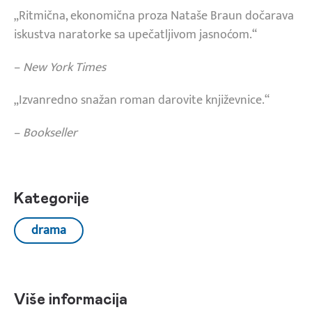
„Ritmična, ekonomična proza Nataše Braun dočarava
iskustva naratorke sa upečatljivom jasnoćom.“
–
New York Times
„Izvanredno snažan roman darovite književnice.“
–
Bookseller
Kategorije
drama
Više informacija