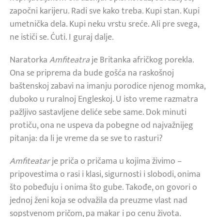
započni karijeru. Radi sve kako treba. Kupi stan. Kupi
umetnička dela. Kupi neku vrstu sreće. Ali pre svega,
ne ističi se. Ćuti. I guraj dalje.
Naratorka
Amfiteatra
je Britanka afričkog porekla.
Ona se priprema da bude gošća na raskošnoj
baštenskoj zabavi na imanju porodice njenog momka,
duboko u ruralnoj Engleskoj. U isto vreme razmatra
pažljivo sastavljene deliće sebe same. Dok minuti
protiču, ona ne uspeva da pobegne od najvažnijeg
pitanja: da li je vreme da se sve to rasturi?
Amfiteatar
je priča o pričama u kojima živimo –
pripovestima o rasi i klasi, sigurnosti i slobodi, onima
što pobeđuju i onima što gube. Takođe, on govori o
jednoj ženi koja se odvažila da preuzme vlast nad
sopstvenom pričom, pa makar i po cenu života.