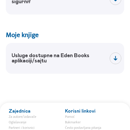
sigurni?
Moje knjige
Usluge dostupne na Eden Books
aplikaciji/sajtu
Zajednica
Korisni linkovi
Za autore/izdavače
Pomoć
Oglašavanje
Bukmarker
Partneri i korisnici
Često postavljana pitanja