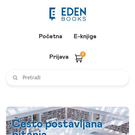
Početna
E-knjige
0
Prijava
Često postavljana
pitanja