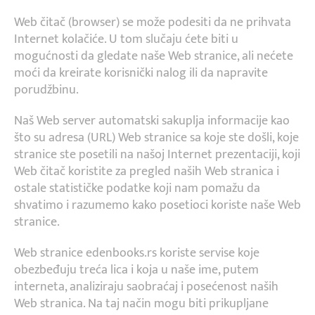
Web čitač (browser) se može podesiti da ne prihvata
Internet kolačiće. U tom slučaju ćete biti u
mogućnosti da gledate naše Web stranice, ali nećete
moći da kreirate korisnički nalog ili da napravite
porudžbinu.
Naš Web server automatski sakuplja informacije kao
što su adresa (URL) Web stranice sa koje ste došli, koje
stranice ste posetili na našoj Internet prezentaciji, koji
Web čitač koristite za pregled naših Web stranica i
ostale statističke podatke koji nam pomažu da
shvatimo i razumemo kako posetioci koriste naše Web
stranice.
Web stranice edenbooks.rs koriste servise koje
obezbeđuju treća lica i koja u naše ime, putem
interneta, analiziraju saobraćaj i posećenost naših
Web stranica. Na taj način mogu biti prikupljane