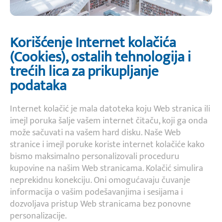
Korišćenje Internet kolačića
(Cookies), ostalih tehnologija i
trećih lica za prikupljanje
podataka
Internet kolačić je mala datoteka koju Web stranica ili
imejl poruka šalje vašem internet čitaču, koji ga onda
može sačuvati na vašem hard disku. Naše Web
stranice i imejl poruke koriste internet kolačiće kako
bismo maksimalno personalizovali proceduru
kupovine na našim Web stranicama. Kolačić simulira
neprekidnu konekciju. Oni omogućavaju čuvanje
informacija o vašim podešavanjima i sesijama i
dozvoljava pristup Web stranicama bez ponovne
personalizacije.