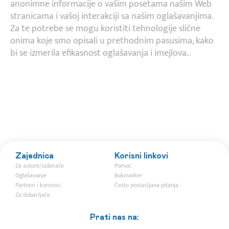
anonimne informacije o vašim posetama našim Web
stranicama i vašoj interakciji sa našim oglašavanjima.
Za te potrebe se mogu koristiti tehnologije slične
onima koje smo opisali u prethodnim pasusima, kako
bi se izmerila efikasnost oglašavanja i imejlova..
Zajednica
Korisni linkovi
Za autore/izdavače
Pomoć
Oglašavanje
Bukmarker
Partneri i korisnici
Često postavljana pitanja
Za dobavljače
Prati nas na: