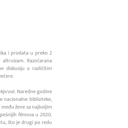
zika i prodata u preko 2
ni altruizam. Razočarana
 diskusiju o različitim
večere.
Wprost
. Naredne godine
ke nacionalne biblioteke,
o među žene sa najboljim
ešnijih filmova u 2020.
etu, što je drugi po redu