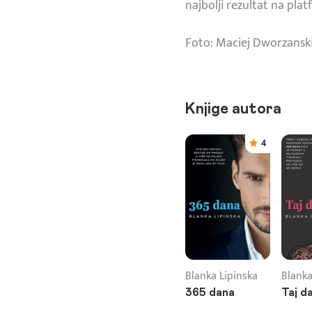
najbolji rezultat na pla
Foto: Maciej Dworzansk
Knjige autora
4
Blanka Lipinska
Blanka
365 dana
Taj d