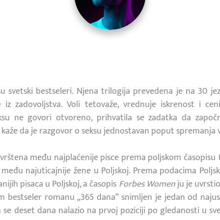
su svetski bestseleri. Njena trilogija prevedena je na 30 je
 iz zadovoljstva. Voli tetovaže, vrednuje iskrenost i ce
su ne govori otvoreno, prihvatila se zadatka da započne
o kaže da je razgovor o seksu jednostavan poput spremanja 
uvrštena među najplaćenije pisce prema poljskom časopisu
io među najuticajnije žene u Poljskoj. Prema podacima Poljs
nijih pisaca u Poljskoj, a časopis
Forbes Women
ju je uvrsti
bestseler romanu „365 dana“ snimljen je jedan od najusp
m se deset dana nalazio na prvoj poziciji po gledanosti u sv