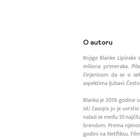
O autoru
Knjige Blanke Lipinske 
miliona primeraka. Piše
činjenicom da se o sek
aspektima ljubavi. Čest
Blanka je 2019. godine 
isti časopis ju je uvrst
nalazi se među 10 najčita
brendom. Prema njenom 
godini na Netfliksu. Fil