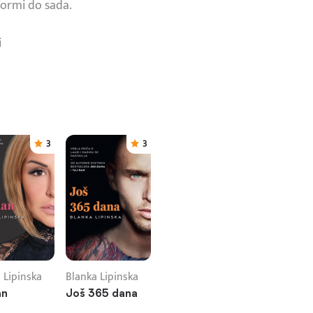
tformi do sada.
i
3
3
 Lipinska
Blanka Lipinska
an
Još 365 dana