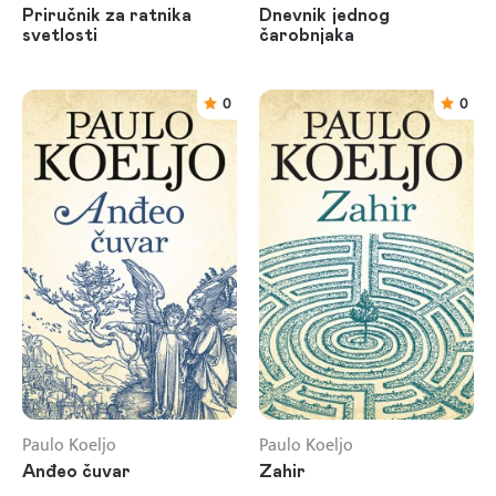
Priručnik za ratnika
Dnevnik jednog
svetlosti
čarobnjaka
0
0
Paulo Koeljo
Paulo Koeljo
Anđeo čuvar
Zahir