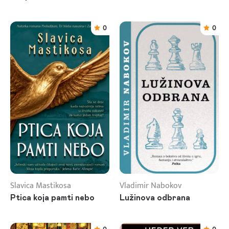
0
0
Slavica Mastikosa
Vladimir Nabokov
Ptica koja pamti nebo
Lužinova odbrana