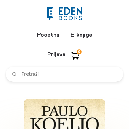
Početna
E-knjige
0
Prijava