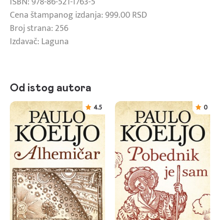
ISBN: 978-86-521-1763-5
Cena štampanog izdanja: 999.00 RSD
Broj strana: 256
Izdavač: Laguna
Od istog autora
4.5
0