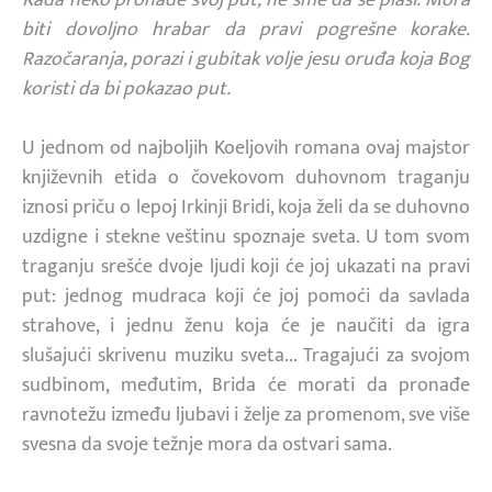
biti dovoljno hrabar da pravi pogrešne korake.
Razočaranja, porazi i gubitak volje jesu oruđa koja Bog
koristi da bi pokazao put.
U jednom od najboljih Koeljovih romana ovaj majstor
književnih etida o čovekovom duhovnom traganju
iznosi priču o lepoj Irkinji Bridi, koja želi da se duhovno
uzdigne i stekne veštinu spoznaje sveta. U tom svom
traganju srešće dvoje ljudi koji će joj ukazati na pravi
put: jednog mudraca koji će joj pomoći da savlada
strahove, i jednu ženu koja će je naučiti da igra
slušajući skrivenu muziku sveta... Tragajući za svojom
sudbinom, međutim, Brida će morati da pronađe
ravnotežu između ljubavi i želje za promenom, sve više
svesna da svoje težnje mora da ostvari sama.