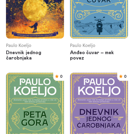
Paulo Koeljo
Paulo Koeljo
Dnevnik jednog
Anđeo čuvar – mek
čarobnjaka
povez
0
0