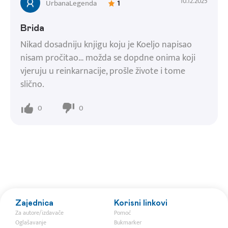
10.12.2025
UrbanaLegenda
1
Brida
Nikad dosadniju knjigu koju je Koeljo napisao
nisam pročitao… možda se dopdne onima koji
vjeruju u reinkarnacije, prošle živote i tome
slično.
0
0
Zajednica
Korisni linkovi
Za autore/izdavače
Pomoć
Oglašavanje
Bukmarker