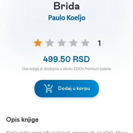
Brida
Paulo Koeljo
1
499.50 RSD
Ova knjiga je dostupna u okviru EDEN Premium paketa
Dodaj u korpu
Opis knjige
Kada neko pronađe svoj put, ne sme da se plaši. Mora