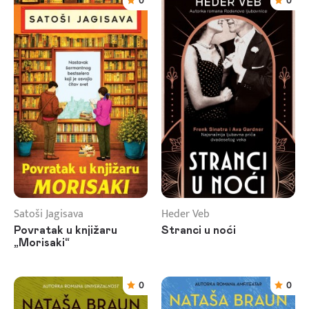
0
0
Satoši Jagisava
Heder Veb
Povratak u knjižaru
Stranci u noći
„Morisaki“
0
0