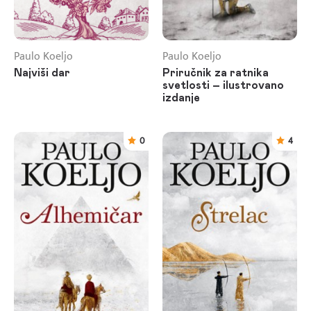
Paulo Koeljo
Paulo Koeljo
Najviši dar
Priručnik za ratnika
svetlosti – ilustrovano
izdanje
0
4