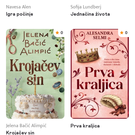
Navesa Alen
Sofija Lundberj
Igra počinje
Jednačina života
0
0
Jelena Bačić Alimpić
Prva kraljica
Krojačev sin