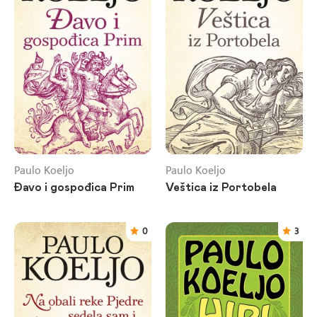
Paulo Koeljo
Paulo Koeljo
Đavo i gospođica Prim
Veštica iz Portobela
0
3