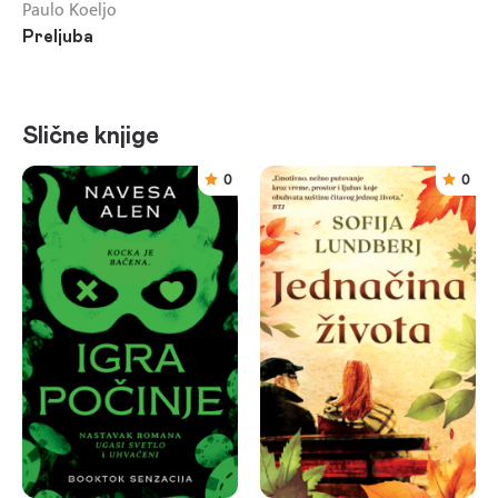
Paulo Koeljo
Preljuba
Slične knjige
0
0