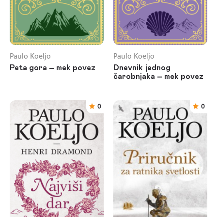
Paulo Koeljo
Paulo Koeljo
Peta gora – mek povez
Dnevnik jednog
čarobnjaka – mek povez
0
0