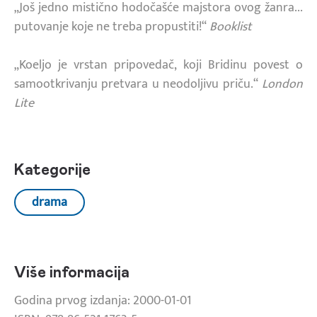
„Još jedno mistično hodočašće majstora ovog žanra...
putovanje koje ne treba propustiti!“
Booklist
„Koeljo je vrstan pripovedač, koji Bridinu povest o
samootkrivanju pretvara u neodoljivu priču.“
London
Lite
Kategorije
drama
Više informacija
Godina prvog izdanja: 2000-01-01