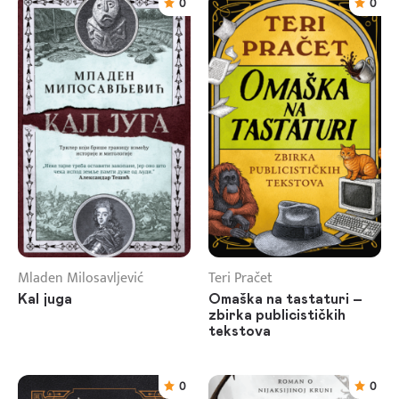
0
0
Mladen Milosavljević
Teri Pračet
Kal juga
Omaška na tastaturi –
zbirka publicističkih
tekstova
0
0