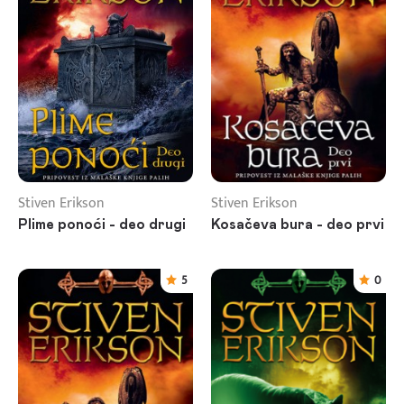
Stiven Erikson
Stiven Erikson
Plime ponoći - deo drugi
Kosačeva bura - deo prvi
5
0