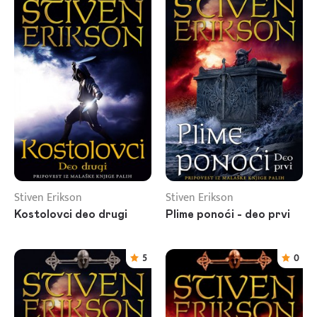
Stiven Erikson
Stiven Erikson
Kostolovci deo drugi
Plime ponoći - deo prvi
5
0