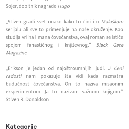
Sojer, dobitnik nagrade
Hugo
„Stiven gradi svet onako kako to čini i u
Malaškom
serijalu ali sve to primenjuje na naše okruženje. Kao
studija vrlina i mana čovečanstva, ovaj roman se ističe
spojem fanastičnog i književnog.“
Black Gate
Magazine
„Erikson je jedan od najoštroumnijih ljudi. U
Ceni
radosti
nam pokazuje šta vidi kada razmatra
budućnost čovečanstva. On to naziva misaonim
eksperimentom. Ja to nazivam važnom knjigom.“
Stiven R. Donaldson
Kategorije