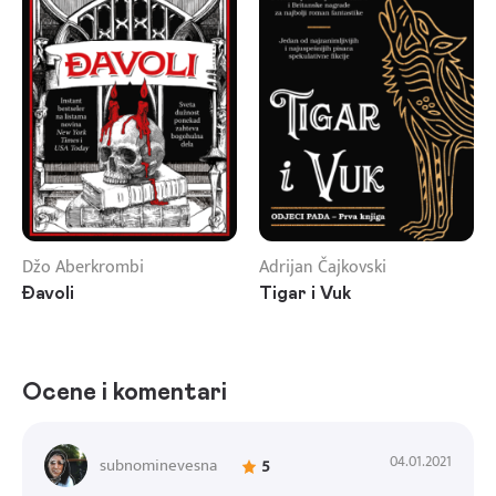
Džo Aberkrombi
Adrijan Čajkovski
Đavoli
Tigar i Vuk
Ocene i komentari
04.01.2021
subnominevesna
5