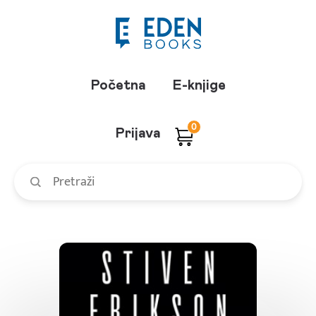
Početna
E-knjige
0
Prijava