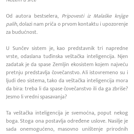
Od autora bestselera,
Pripovesti iz Malaške knjige
palih
, dolazi nam priča o prvom kontaktu i upozorenje
za budućnost.
U Sunčev sistem je, kao predstavnik tri napredne
vrste, odaslana tuđinska veštačka inteligencija. Njen
zadatak je da spase Zemljin ekosistem kojem najveću
pretnju predstavlja čovečanstvo. Ali istovremeno su i
ljudi deo sistema, tako da veštačka inteligencija mora
da bira: treba li da spase čovečanstvo ili da ga zbriše?
Jesmo li vredni spasavanja?
Ta veštačka inteligencija je svemoćna, poput nekog
boga. Stoga ona postavlja određene uslove. Nasilje je
sada onemogućeno, masovno uništenje prirodnih