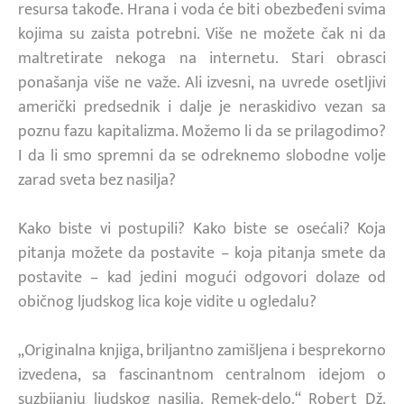
resursa takođe. Hrana i voda će biti obezbeđeni svima
kojima su zaista potrebni. Više ne možete čak ni da
maltretirate nekoga na internetu. Stari obrasci
ponašanja više ne važe. Ali izvesni, na uvrede osetljivi
američki predsednik i dalje je neraskidivo vezan sa
poznu fazu kapitalizma. Možemo li da se prilagodimo?
I da li smo spremni da se odreknemo slobodne volje
zarad sveta bez nasilja?
Kako biste vi postupili? Kako biste se osećali? Koja
pitanja možete da postavite – koja pitanja smete da
postavite – kad jedini mogući odgovori dolaze od
običnog ljudskog lica koje vidite u ogledalu?
„Originalna knjiga, briljantno zamišljena i besprekorno
izvedena, sa fascinantnom centralnom idejom o
suzbijanju ljudskog nasilja. Remek-delo.“ Robert Dž.