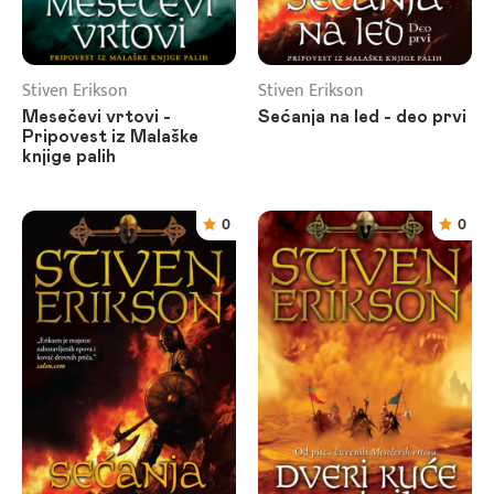
Stiven Erikson
Stiven Erikson
Mesečevi vrtovi -
Sećanja na led - deo prvi
Pripovest iz Malaške
knjige palih
0
0