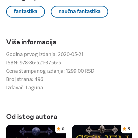
fantastika
naučna fantastika
Više informacija
Godina prvog izdanja: 2020-05-21
ISBN: 978-86-521-3756-5
Cena štampanog izdanja: 1299.00 RSD
Broj strana: 496
Izdavač: Laguna
Od istog autora
0
5