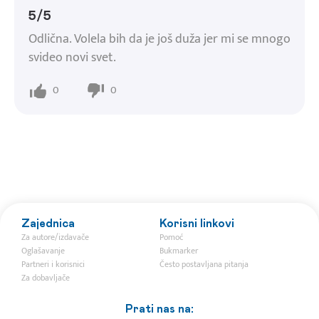
5/5
Odlična. Volela bih da je još duža jer mi se mnogo
svideo novi svet.
0
0
Zajednica
Korisni linkovi
Za autore/izdavače
Pomoć
Oglašavanje
Bukmarker
Partneri i korisnici
Često postavljana pitanja
Za dobavljače
Prati nas na: