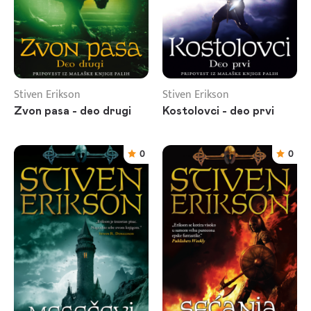
Stiven Erikson
Stiven Erikson
Zvon pasa - deo drugi
Kostolovci - deo prvi
0
0