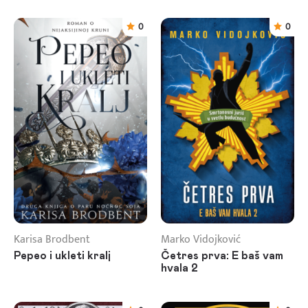
0
0
Karisa Brodbent
Marko Vidojković
Pepeo i ukleti kralj
Četres prva: E baš vam
hvala 2