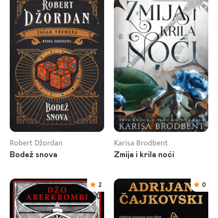
Robert Džordan
Karisa Brodbent
Bodež snova
Zmija i krila noći
2
0