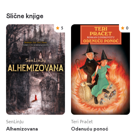
Slične knjige
5
0
SenLinJu
Teri Pračet
Alhemizovana
Odenuću ponoć