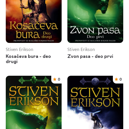
Stiven Erikson
Stiven Erikson
Kosačeva bura - deo
Zvon pasa - deo prvi
drugi
0
0