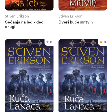
Stiven Erikson
Stiven Erikson
Sećanja na led - deo
Dveri kuće mrtvih
drugi
0
0