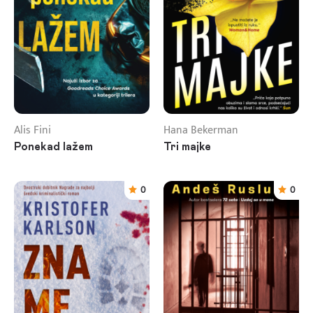
Alis Fini
Hana Bekerman
Ponekad lažem
Tri majke
0
0