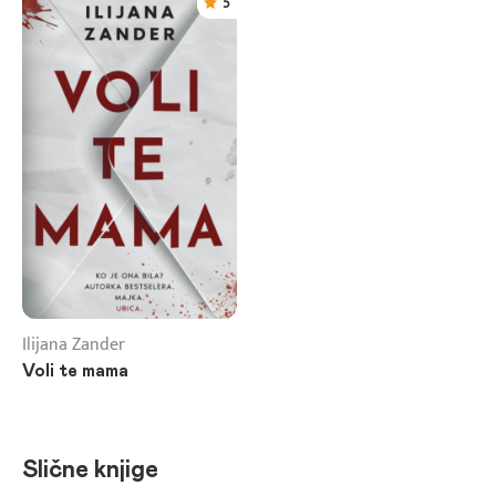
5
Ilijana Zander
Voli te mama
Slične knjige