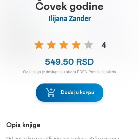
Čovek godine
Ilijana Zander
4
549.50 RSD
Ova knjiga je dostupna u okviru EDEN Premium paketa
Dodaj u korpu
Opis knjige
Od autorke uzbudljivog bestselera
Voli te mama