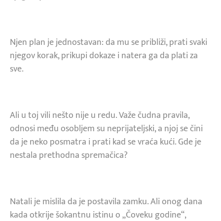
Njen plan je jednostavan: da mu se približi, prati svaki
njegov korak, prikupi dokaze i natera ga da plati za
sve.
Ali u toj vili nešto nije u redu. Važe čudna pravila,
odnosi među osobljem su neprijateljski, a njoj se čini
da je neko posmatra i prati kad se vraća kući. Gde je
nestala prethodna spremačica?
Natali je mislila da je postavila zamku. Ali onog dana
kada otkrije šokantnu istinu o „Čoveku godine“,