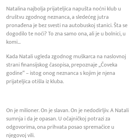
Natalina najbolja prijateljica napušta noćni klub u
društvu zgodnog neznanca, a sledećeg jutra
pronađena je bez svesti na autobuskoj stanici. Šta se
dogodilo te noći? To zna samo ona, ali je u bolnici, u
komi…
Kada Natali ugleda zgodnog muškarca na naslovnoj
strani finansijskog časopisa, prepoznaje „Čoveka
godine“ – istog onog neznanca s kojim je njena
prijateljica otišla iz kluba.
On je milioner. On je slavan. On je nedodirljiv. A Natali
sumnja i da je opasan. U očajničkoj potrazi za
odgovorima, ona prihvata posao spremačice u
njegovoj vili.