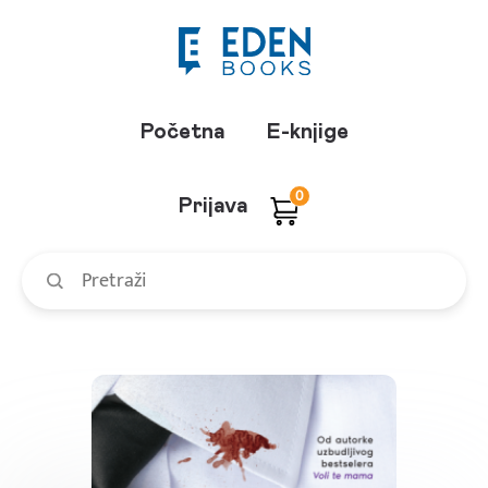
Početna
E-knjige
0
Prijava