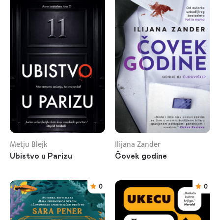
Metju Blejk
Ilijana Zander
Ubistvo u Parizu
Čovek godine
0
0