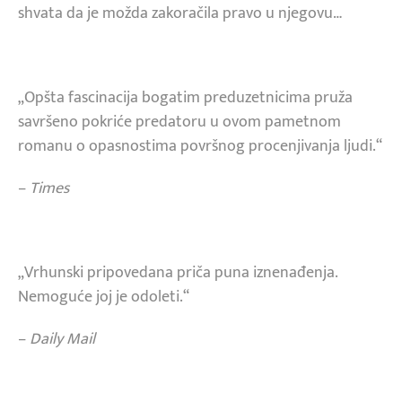
shvata da je možda zakoračila pravo u njegovu…
„Opšta fascinacija bogatim preduzetnicima pruža
savršeno pokriće predatoru u ovom pametnom
romanu o opasnostima površnog procenjivanja ljudi.“
–
Times
„Vrhunski pripovedana priča puna iznenađenja.
Nemoguće joj je odoleti.“
–
Daily Mail