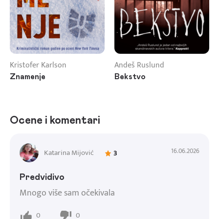
Kristofer Karlson
Andeš Ruslund
Znamenje
Bekstvo
Ocene i komentari
16.06.2026
Katarina Mijović
3
Predvidivo
Mnogo više sam očekivala
0
0