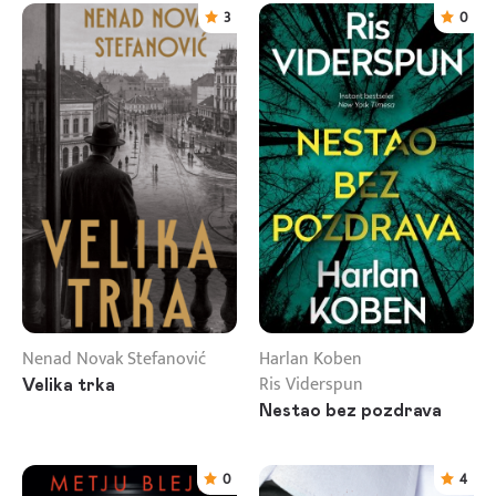
3
0
Nenad Novak Stefanović
Harlan Koben
Ris Viderspun
Velika trka
Nestao bez pozdrava
0
4