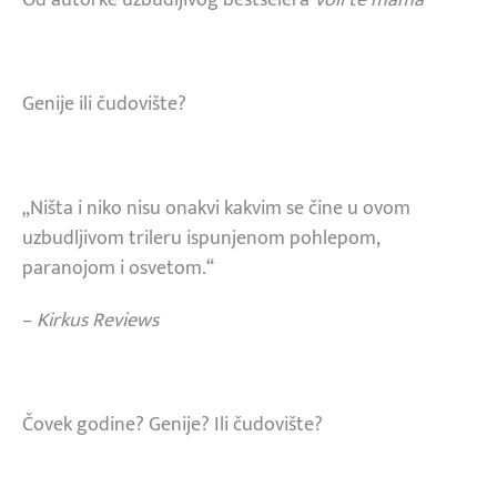
Genije ili čudovište?
„Ništa i niko nisu onakvi kakvim se čine u ovom
uzbudljivom trileru ispunjenom pohlepom,
paranojom i osvetom.“
–
Kirkus Reviews
Čovek godine? Genije? Ili čudovište?