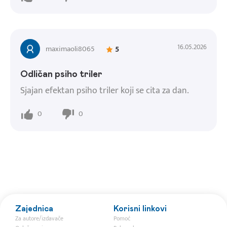
16.05.2026
maximaoli8065
5
Odličan psiho triler
Sjajan efektan psiho triler koji se cita za dan.
0
0
Zajednica
Korisni linkovi
Za autore/izdavače
Pomoć