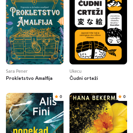
Sara Pener
Ukecu
Prokletstvo Amalfija
Čudni crteži
0
0