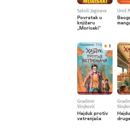
Satoši Jagisava
Uroš P
Povratak u
Beog
knjižaru
mang
„Morisaki“
5
Gradimir
Gradi
Stojković
Stojko
Hajduk protiv
Hajdu
vetrenjača
druge