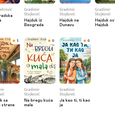
etrović
Gradimir
Gradimir
Gradimir
Stojković
Stojković
Stojković
radska
a
Hajduk iz
Hajduk na
Hajduk os
Beograda
Dunavu
Hajduk
5
0
0
mir
Gradimir
Gradimir
vić
Stojković
Stojković
k sa
Na bregu kuća
Ja kao ti, ti kao
 strane
mala
ja