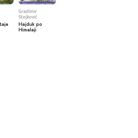
Gradimir
Stojković
taje
Hajduk po
Himalaji