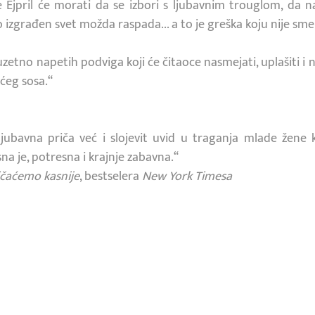
 Ejpril će morati da se izbori s ljubavnim trouglom, da 
ivo izgrađen svet možda raspada... a to je greška koju nije sme
zetno napetih podviga koji će čitaoce nasmejati, uplašiti i
dećeg sosa.“
ljubavna priča već i slojevit uvid u traganja mlade žene 
a je, potresna i krajnje zabavna.“
ičaćemo kasnije
, bestselera
New York Timesa