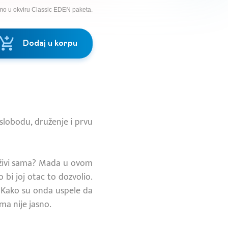
mo u okviru Classic EDEN paketa.
Dodaj u korpu
 slobodu, druženje i prvu
a živi sama? Mada u ovom
o bi joj otac to dozvolio.
. Kako su onda uspele da
ma nije jasno.