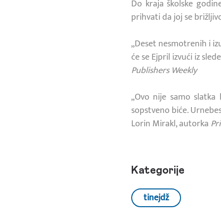
Do kraja školske godine
prihvati da joj se brižlj
„Deset nesmotrenih i izu
će se Ejpril izvući iz sle
Publishers Weekly
„Ovo nije samo slatka 
sopstveno biće. Urnebesn
Lorin Mirakl, autorka
Pr
Kategorije
tinejdž