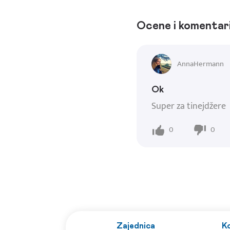
Ocene i komentar
AnnaHermann
Ok
Super za tinejdžere
0
0
Zajednica
Ko