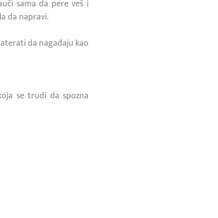
nauči sama da pere veš i
la da napravi.
 naterati da nagađaju kao
koja se trudi da spozna