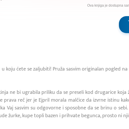
Ova knjiga je dostupna sa
u koju ćete se zaljubiti! Pruža sasvim originalan pogled na
inja ne bi ugrabila priliku da se preseli kod drugarice koj
e prava reč jer je Ejpril morala malčice da izvrne istinu kak
ka Vaj sasvim su odgovorne i sposobne da se brinu o sebi
lude žurke, kupe topli bazen i prihvate begunca, prosto ni nji