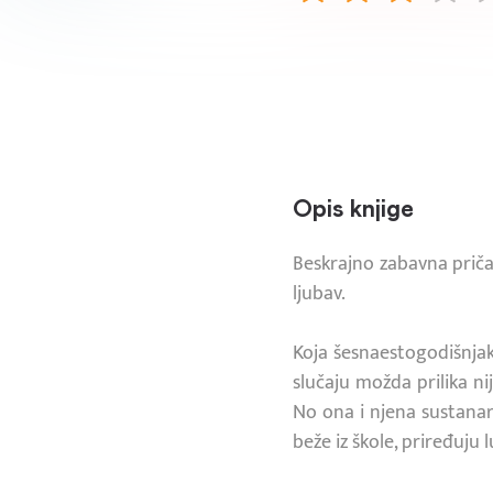
Opis knjige
Beskrajno zabavna priča 
ljubav.
Koja šesnaestogodišnjak
slučaju možda prilika nij
No ona i njena sustanar
beže iz škole, priređuju 