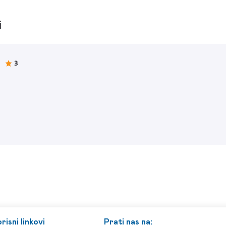
i
3
risni linkovi
Prati nas na: