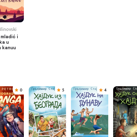
linovski
mladić i
ka u
 kanuu
0
5
4