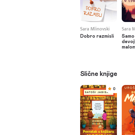
Sara Mlinovski
Sara M
Dobro razmisli
Samo 
devoj
malom
Slične knjige
0