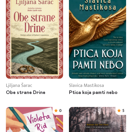
Ljiljana Šarac
Slavica Mastikosa
Obe strane Drine
Ptica koja pamti nebo
0
5