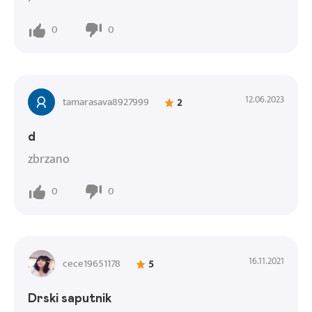
0
0
12.06.2023
tamarasava8927999
2
d
zbrzano
0
0
16.11.2021
cece19651178
5
Drski saputnik