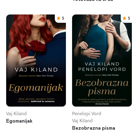
5
5
Vaj Kiland
Penelopi Vord
Vaj Kiland
Egomanijak
Bezobrazna pisma