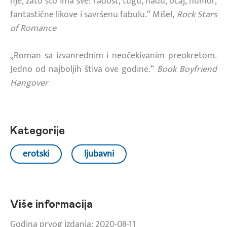
nje, zato što ima sve: radost, tugu, nadu, očaj, humor,
fantastične likove i savršenu fabulu.“ Mišel,
Rock Stars
of Romance
„Roman sa izvanrednim i neočekivanim preokretom.
Jedno od najboljih štiva ove godine.“
Book Boyfriend
Hangover
Kategorije
erotski
ljubavni
Više informacija
Godina prvog izdanja: 2020-08-11