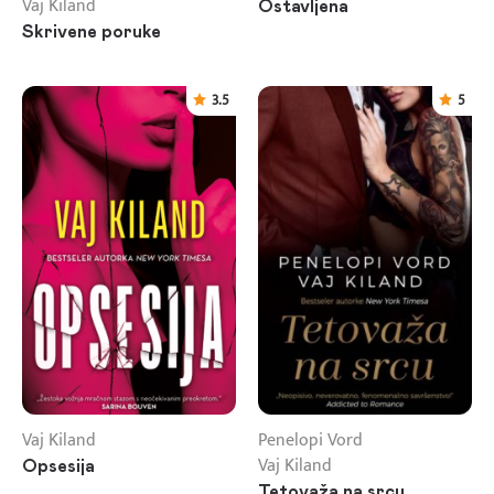
Vaj Kiland
Ostavljena
Skrivene poruke
3.5
5
Vaj Kiland
Penelopi Vord
Vaj Kiland
Opsesija
Tetovaža na srcu