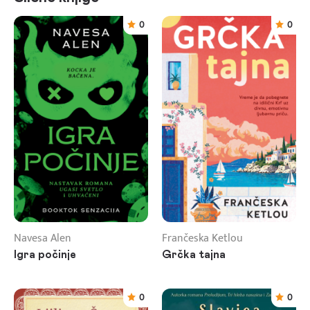
0
0
Navesa Alen
Frančeska Ketlou
Igra počinje
Grčka tajna
0
0