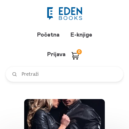
Početna
E-knjige
0
Prijava