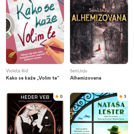
Violeta Rid
SenLinJu
Kako se kaže „Volim te“
Alhemizovana
0
5