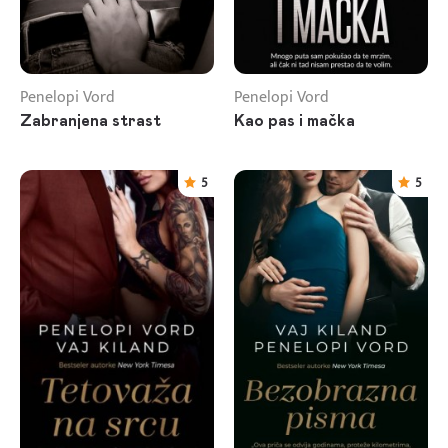
Penelopi Vord
Penelopi Vord
Zabranjena strast
Kao pas i mačka
5
5