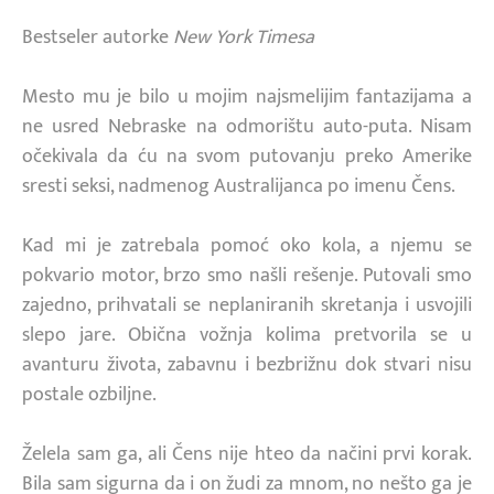
Bestseler autorke
New York Timesa
Mesto mu je bilo u mojim najsmelijim fantazijama a
ne usred Nebraske na odmorištu auto-puta. Nisam
očekivala da ću na svom putovanju preko Amerike
sresti seksi, nadmenog Australijanca po imenu Čens.
Kad mi je zatrebala pomoć oko kola, a njemu se
pokvario motor, brzo smo našli rešenje. Putovali smo
zajedno, prihvatali se neplaniranih skretanja i usvojili
slepo jare. Obična vožnja kolima pretvorila se u
avanturu života, zabavnu i bezbrižnu dok stvari nisu
postale ozbiljne.
Želela sam ga, ali Čens nije hteo da načini prvi korak.
Bila sam sigurna da i on žudi za mnom, no nešto ga je