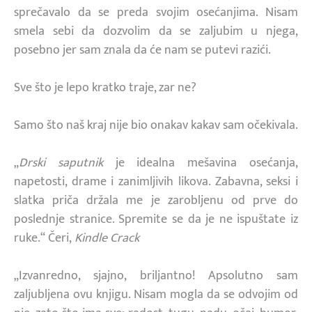
sprečavalo da se preda svojim osećanjima. Nisam
smela sebi da dozvolim da se zaljubim u njega,
posebno jer sam znala da će nam se putevi razići.
Sve što je lepo kratko traje, zar ne?
Samo što naš kraj nije bio onakav kakav sam očekivala.
„
Drski saputnik
je idealna mešavina osećanja,
napetosti, drame i zanimljivih likova. Zabavna, seksi i
slatka priča držala me je zarobljenu od prve do
poslednje stranice. Spremite se da je ne ispuštate iz
ruke.“ Čeri,
Kindle Crack
„Izvanredno, sjajno, briljantno! Apsolutno sam
zaljubljena ovu knjigu. Nisam mogla da se odvojim od