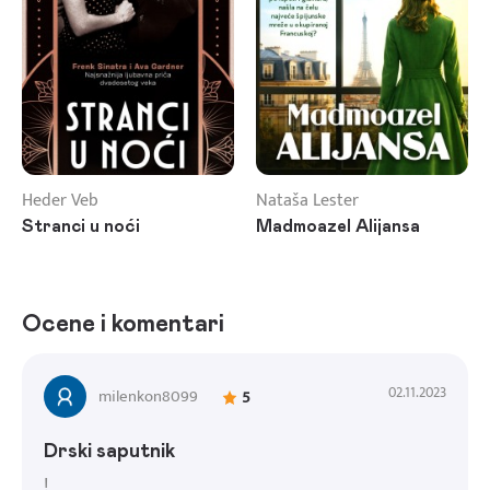
Heder Veb
Nataša Lester
Stranci u noći
Madmoazel Alijansa
Ocene i komentari
02.11.2023
milenkon8099
5
Drski saputnik
!