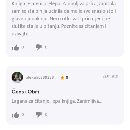
Knjiga je meni prelepa. Zanimljiva prica, zapitala
sam se sta bih ja ucinila da me je sve snaslo sto i
glavnu junakinju. Necu otkrivati pricu, jer i ne
slutite sta je u pitanju. Pocnite sa citanjem i
uzivajte.
0
0
22.01.2021
aleksilic889288
5
Čens i Obri
Lagana za čitanje, lepa knjiga. Zanimljiva...
0
0