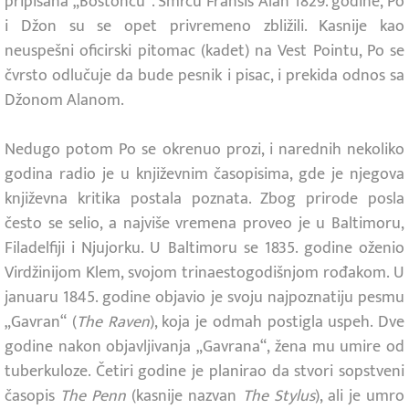
pripisana „Bostoncu“. Smrću Fransis Alan 1829. godine, Po
i Džon su se opet privremeno zbližili. Kasnije kao
neuspešni oficirski pitomac (kadet) na Vest Pointu, Po se
čvrsto odlučuje da bude pesnik i pisac, i prekida odnos sa
Džonom Alanom.
Nedugo potom Po se okrenuo prozi, i narednih nekoliko
godina radio je u književnim časopisima, gde je njegova
književna kritika postala poznata. Zbog prirode posla
često se selio, a najviše vremena proveo je u Baltimoru,
Filadelfiji i Njujorku. U Baltimoru se 1835. godine oženio
Virdžinijom Klem, svojom trinaestogodišnjom rođakom. U
januaru 1845. godine objavio je svoju najpoznatiju pesmu
„Gavran“ (
The Raven
), koja je odmah postigla uspeh. Dve
godine nakon objavljivanja „Gavrana“, žena mu umire od
tuberkuloze. Četiri godine je planirao da stvori sopstveni
časopis
The Penn
(kasnije nazvan
The Stylus
), ali je umro