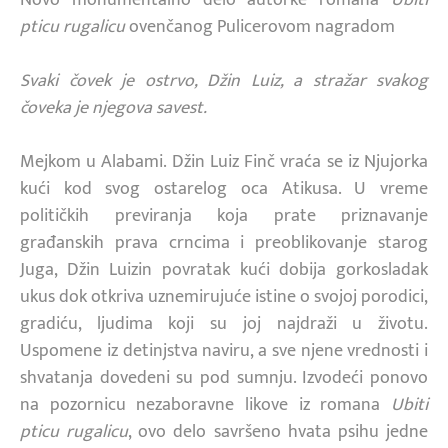
pticu rugalicu
ovenčanog Pulicerovom nagradom
Svaki čovek je ostrvo, Džin Luiz, a stražar svakog
čoveka je njegova savest.
Mejkom u Alabami. Džin Luiz Finč vraća se iz Njujorka
kući kod svog ostarelog oca Atikusa. U vreme
političkih previranja koja prate priznavanje
građanskih prava crncima i preoblikovanje starog
Juga, Džin Luizin povratak kući dobija gorkosladak
ukus dok otkriva uznemirujuće istine o svojoj porodici,
gradiću, ljudima koji su joj najdraži u životu.
Uspomene iz detinjstva naviru, a sve njene vrednosti i
shvatanja dovedeni su pod sumnju. Izvodeći ponovo
na pozornicu nezaboravne likove iz romana
Ubiti
pticu rugalicu
, ovo delo savršeno hvata psihu jedne