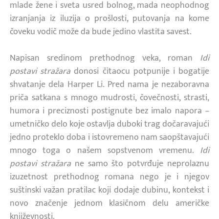
mlade žene i sveta usred bolnog, mada neophodnog
izranjanja iz iluzija o prošlosti, putovanja na kome
čoveku vodič može da bude jedino vlastita savest.
Napisan sredinom prethodnog veka, roman
Idi
postavi stražara
donosi čitaocu potpunije i bogatije
shvatanje dela Harper Li. Pred nama je nezaboravna
priča satkana s mnogo mudrosti, čovečnosti, strasti,
humora i preciznosti postignute bez imalo napora –
umetničko delo koje ostavlja duboki trag dočaravajući
jedno proteklo doba i istovremeno nam saopštavajući
mnogo toga o našem sopstvenom vremenu.
Idi
postavi stražara
ne samo što potvrđuje neprolaznu
izuzetnost prethodnog romana nego je i njegov
suštinski važan pratilac koji dodaje dubinu, kontekst i
novo značenje jednom klasičnom delu američke
književnosti.