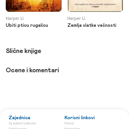
Harper Li
Harper Li
Ubiti pticu rugalicu
Zemlja slatke večnosti
Slične knjige
Ocene i komentari
Zajednica
Korisni linkovi
Za autore/izdavače
Pomoć
Oglašavanje
Bukmarker