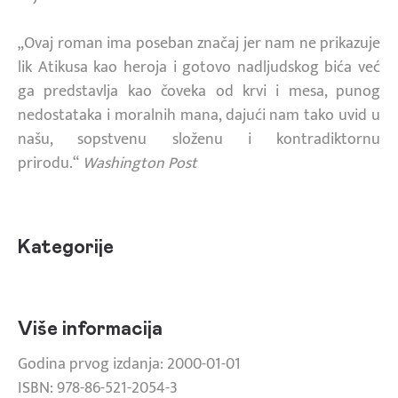
„Ovaj roman ima poseban značaj jer nam ne prikazuje
lik Atikusa kao heroja i gotovo nadljudskog bića već
ga predstavlja kao čoveka od krvi i mesa, punog
nedostataka i moralnih mana, dajući nam tako uvid u
našu, sopstvenu složenu i kontradiktornu
prirodu.“
Washington Post
Kategorije
Više informacija
Godina prvog izdanja: 2000-01-01
ISBN: 978-86-521-2054-3