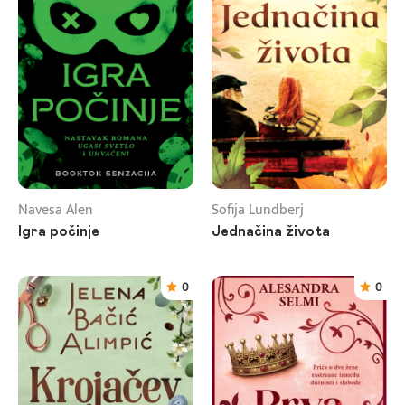
Navesa Alen
Sofija Lundberj
Igra počinje
Jednačina života
0
0