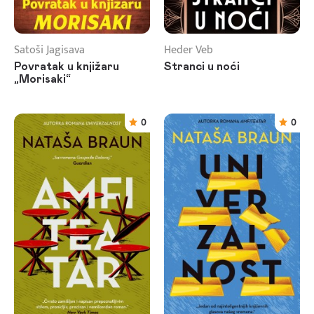
Satoši Jagisava
Heder Veb
Povratak u knjižaru
Stranci u noći
„Morisaki“
0
0