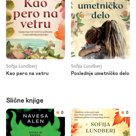
Sofija Lundberj
Sofija Lundberj
Kao pero na vetru
Poslednje umetničko delo
Slične knjige
0
0