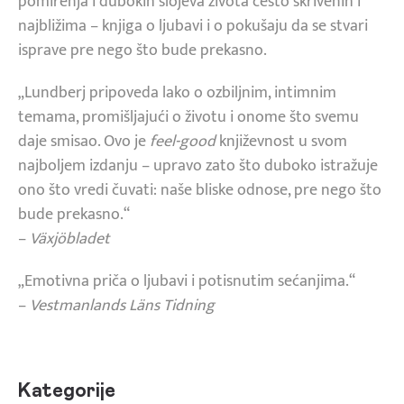
pomirenja i dubokih slojeva života često skrivenih i
najbližima – knjiga o ljubavi i o pokušaju da se stvari
isprave pre nego što bude prekasno.
„Lundberj pripoveda lako o ozbiljnim, intimnim
temama, promišljajući o životu i onome što svemu
daje smisao. Ovo je
feel-good
književnost u svom
najboljem izdanju – upravo zato što duboko istražuje
ono što vredi čuvati: naše bliske odnose, pre nego što
bude prekasno.“
–
Växjöbladet
„Emotivna priča o ljubavi i potisnutim sećanjima.“
–
Vestmanlands Läns Tidning
Kategorije