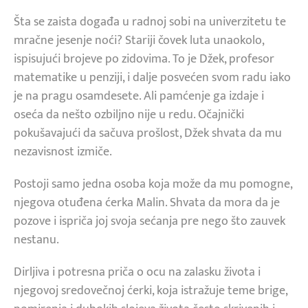
Šta se zaista događa u radnoj sobi na univerzitetu te
mračne jesenje noći? Stariji čovek luta unaokolo,
ispisujući brojeve po zidovima. To je Džek, profesor
matematike u penziji, i dalje posvećen svom radu iako
je na pragu osamdesete. Ali pamćenje ga izdaje i
oseća da nešto ozbiljno nije u redu. Očajnički
pokušavajući da sačuva prošlost, Džek shvata da mu
nezavisnost izmiče.
Postoji samo jedna osoba koja može da mu pomogne,
njegova otuđena ćerka Malin. Shvata da mora da je
pozove i ispriča joj svoja sećanja pre nego što zauvek
nestanu.
Dirljiva i potresna priča o ocu na zalasku života i
njegovoj sredovečnoj ćerki, koja istražuje teme brige,