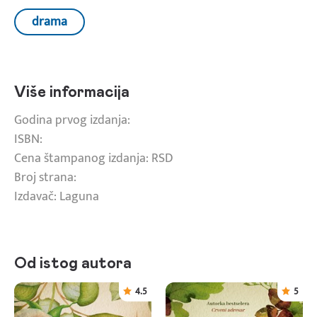
drama
Više informacija
Godina prvog izdanja:
ISBN:
Cena štampanog izdanja: RSD
Broj strana:
Izdavač: Laguna
Od istog autora
4.5
5