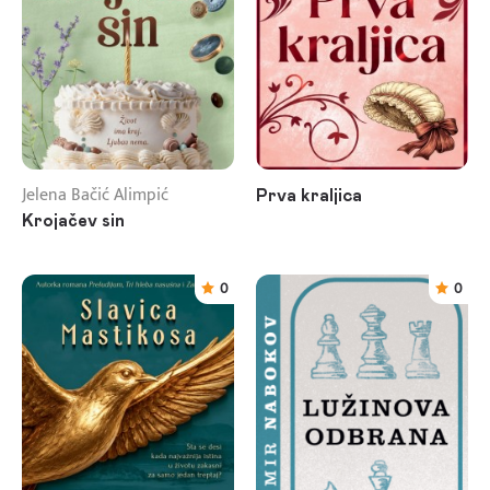
Jelena Bačić Alimpić
Prva kraljica
Krojačev sin
0
0