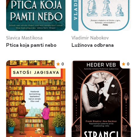
Slavica Mastikosa
Vladimir Nabokov
Ptica koja pamti nebo
Lužinova odbrana
0
0