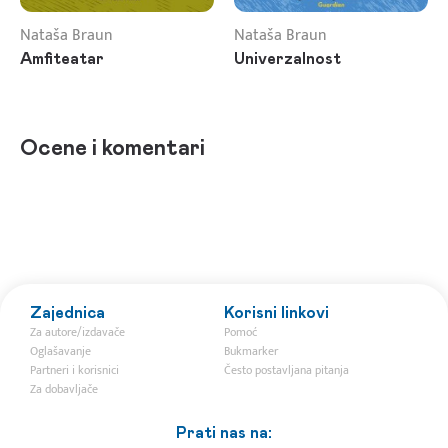
Nataša Braun
Nataša Braun
Amfiteatar
Univerzalnost
Ocene i komentari
Zajednica
Korisni linkovi
Za autore/izdavače
Pomoć
Oglašavanje
Bukmarker
Partneri i korisnici
Često postavljana pitanja
Za dobavljače
Prati nas na: