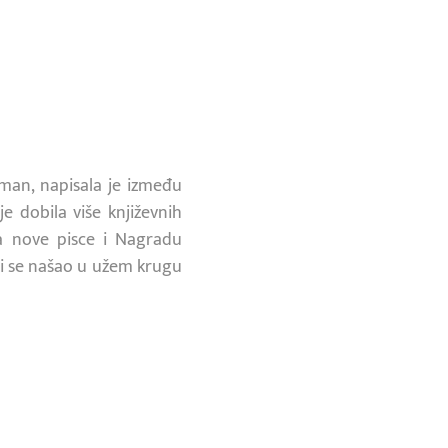
oman, napisala je između
e dobila više književnih
a nove pisce i Nagradu
oji se našao u užem krugu