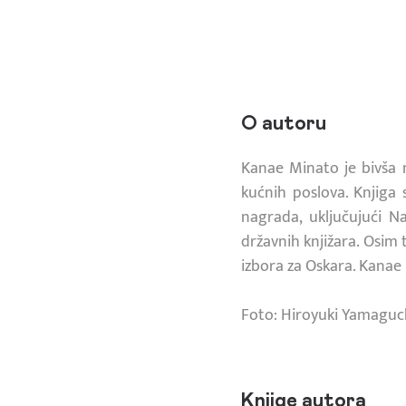
O autoru
Kanae Minato je bivša 
kućnih poslova. Knjiga 
nagrada, uključujući 
državnih knjižara. Osim 
izbora za Oskara. Kanae 
Foto: Hiroyuki Yamaguc
Knjige autora