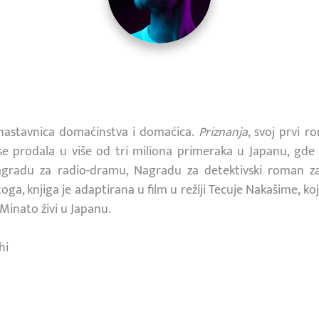
nastavnica domaćinstva i domaćica.
Priznanja
, svoj prvi r
se prodala u više od tri miliona primeraka u Japanu, gde j
Nagradu za radio-dramu, Nagradu za detektivski roman z
toga, knjiga je adaptirana u film u režiji Tecuje Nakašime, k
Minato živi u Japanu.
hi