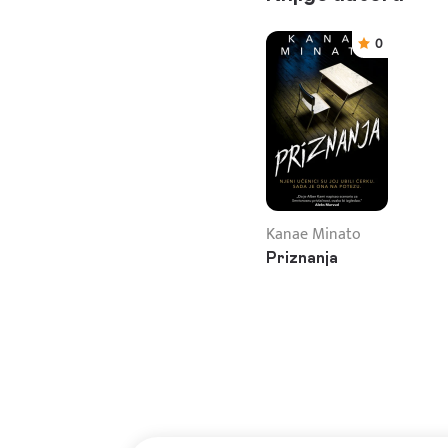
0
Kanae Minato
Priznanja