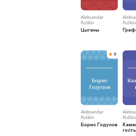
Aleksandar
Aleks
Puškin
Puškin
Цыганы
Граф
0
Aleksandar
Aleks
Puškin
Puškin
Борис Годунов
Каме
гость