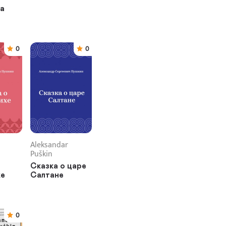
а
0
0
Aleksandar
Puškin
Сказка о царе
хе
Салтане
0