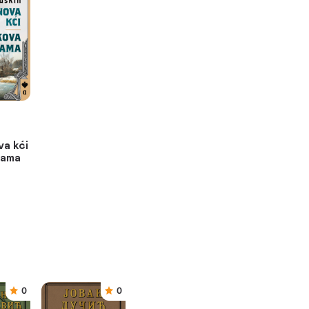
a kći
dama
0
0