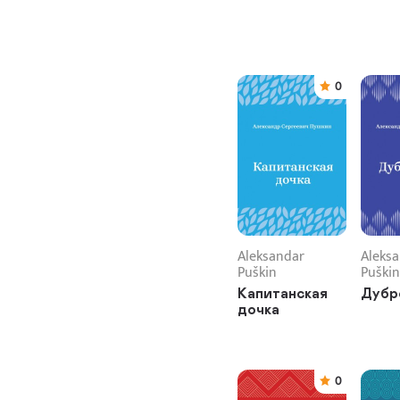
0
Aleksandar
Aleks
Puškin
Puškin
Капитанская
Дубр
дочка
0