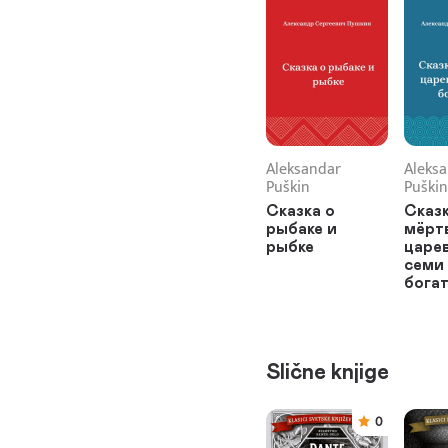
Aleksandar
Aleks
Puškin
Puškin
Сказка о
Сказк
рыбаке и
мёрт
рыбке
царев
семи
бога
Slične knjige
0