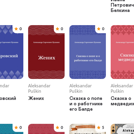
Петрович
Белкина
0
0
0
andar
Aleksandar
Aleksandar
Aleksandar
Puškin
Puškin
Puškin
овский
Жених
Сказка о попе
Сказка о
и о работнике
медведи
его Балде
0
0
5