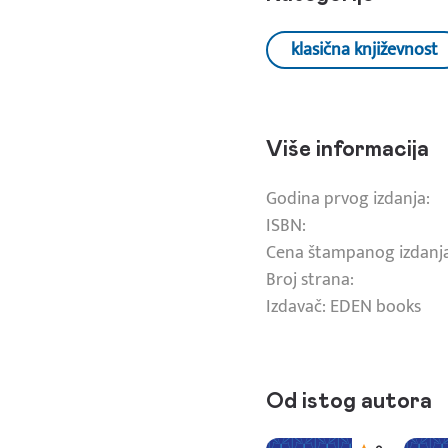
klasična književnost
Više informacija
Godina prvog izdanja:
ISBN:
Cena štampanog izdanj
Broj strana:
Izdavač: EDEN books
Od istog autora