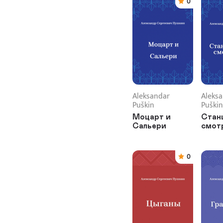
0
Aleksandar
Aleks
Puškin
Puškin
Моцарт и
Стан
Сальери
смот
0