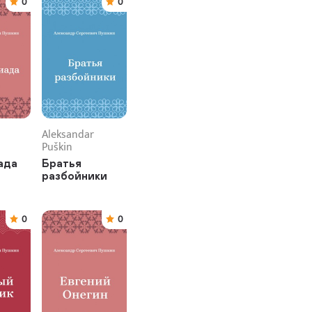
0
0
Aleksandar
Puškin
ада
Братья
разбойники
0
0