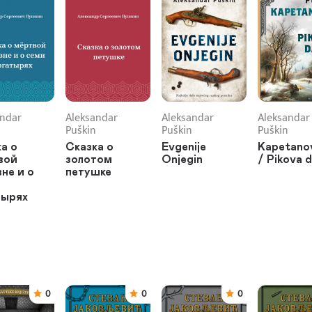
andar
Aleksandar
Aleksandar
Aleksandar
Puškin
Puškin
Puškin
а о
Сказка о
Evgenije
Kapetanov
вой
золотом
Onjegin
/ Pikova 
не и о
петушке
тырях
0
0
0