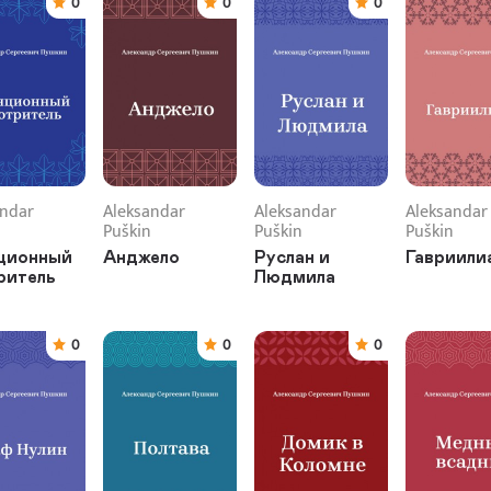
0
0
0
andar
Aleksandar
Aleksandar
Aleksandar
Puškin
Puškin
Puškin
ционный
Анджело
Руслан и
Гавриили
ритель
Людмила
0
0
0