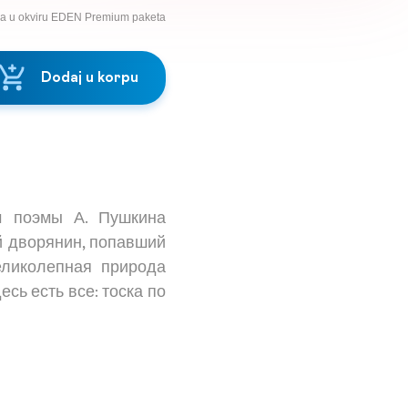
na u okviru EDEN Premium paketa
Dodaj u korpu
м поэмы А. Пушкина
й дворянин, попавший
еликолепная природа
сь есть все: тоска по