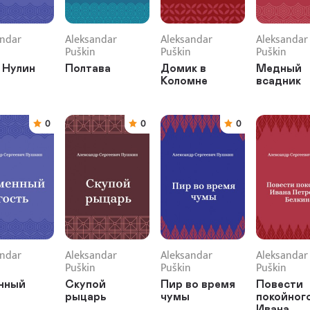
andar
Aleksandar
Aleksandar
Aleksandar
Puškin
Puškin
Puškin
 Нулин
Полтава
Домик в
Медный
Коломне
всадник
0
0
0
andar
Aleksandar
Aleksandar
Aleksandar
Puškin
Puškin
Puškin
нный
Скупой
Пир во время
Повести
рыцарь
чумы
покойног
Ивана