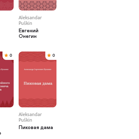
Aleksandar
Puškin
Евгений
Онегин
0
0
Aleksandar
Puškin
Пиковая дама
о