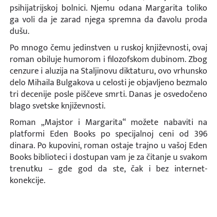
psihijatrijskoj bolnici. Njemu odana Margarita toliko
ga voli da je zarad njega spremna da đavolu proda
dušu.
Po mnogo čemu jedinstven u ruskoj književnosti, ovaj
roman obiluje humorom i filozofskom dubinom. Zbog
cenzure i aluzija na Staljinovu diktaturu, ovo vrhunsko
delo Mihaila Bulgakova u celosti je objavljeno bezmalo
tri decenije posle piščeve smrti. Danas je osvedočeno
blago svetske književnosti.
Roman „Majstor i Margarita“ možete nabaviti na
platformi Eden Books po specijalnoj ceni od 396
dinara. Po kupovini, roman ostaje trajno u vašoj Eden
Books biblioteci i dostupan vam je za čitanje u svakom
trenutku – gde god da ste, čak i bez internet-
konekcije.