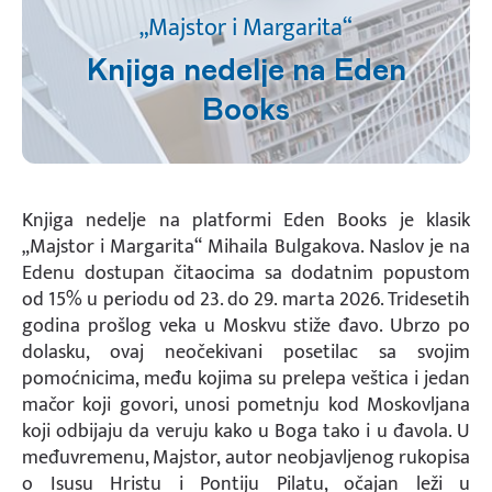
„Majstor i Margarita“
Knjiga nedelje na Eden
Books
Knjiga nedelje na platformi Eden Books je klasik
„Majstor i Margarita“ Mihaila Bulgakova. Naslov je na
Edenu dostupan čitaocima sa dodatnim popustom
od 15% u periodu od 23. do 29. marta 2026. Tridesetih
godina prošlog veka u Moskvu stiže đavo. Ubrzo po
dolasku, ovaj neočekivani posetilac sa svojim
pomoćnicima, među kojima su prelepa veštica i jedan
mačor koji govori, unosi pometnju kod Moskovljana
koji odbijaju da veruju kako u Boga tako i u đavola. U
međuvremenu, Majstor, autor neobjavljenog rukopisa
o Isusu Hristu i Pontiju Pilatu, očajan leži u