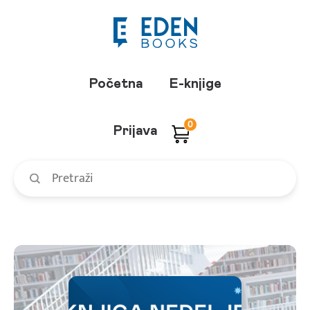
Početna
E-knjige
0
Prijava