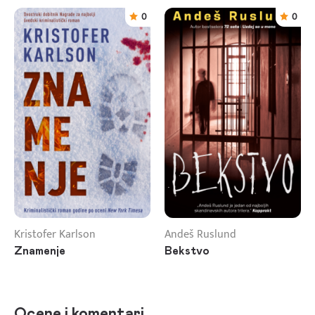
0
0
Kristofer Karlson
Andeš Ruslund
Znamenje
Bekstvo
Ocene i komentari