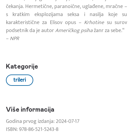
čekanja. Hermetične, paranoične, uglađene, mračne –
s kratkim eksplozijama seksa i nasilja koje su
karakteristične za Elisov opus –
Krhotine
su surov
podsetnik da je autor
Američkog psiha
žanr za sebe.“
–
NPR
Kategorije
trileri
Više informacija
Godina prvog izdanja: 2024-07-17
ISBN: 978-86-521-5243-8