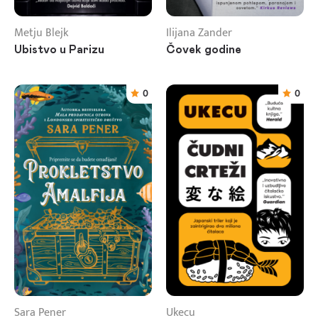
Metju Blejk
Ilijana Zander
Ubistvo u Parizu
Čovek godine
0
0
Sara Pener
Ukecu