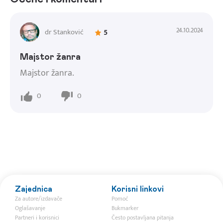
24.10.2024
dr Stanković
5
Majstor žanra
Majstor žanra.
0
0
Zajednica
Korisni linkovi
Za autore/izdavače
Pomoć
Oglašavanje
Bukmarker
Partneri i korisnici
Često postavljana pitanja