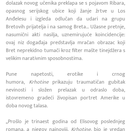
dolazak novog učenika preklapa se s pojavom Ribara,
opasnog serijskog ubice koji žanje žrtve u Los
Anđelesu i izgleda odlučan da udari na grupu
Bretovih prijatelja i na samog Breta… Užasne pretnje,
nasumični akti nasilja, uznemirujuće koincidencije:
ovaj niz događaja predstavlja mračan obrazac koji
Bret neprekidno tumači kroz filter mašte tinejdžera s
velikim narativnim sposobnostima.
Pune napetosti, erotike i crnog
humora,
Krhotine
prikazuju traumatičan gubitak
nevinosti i složen prelazak u odraslo doba,
istovremeno gradeći živopisan portret Amerike u
doba novog talasa.
„Prošlo je trinaest godina od Elisovog poslednjeg
romana, a njegov najnoviji,
Krhotine
, bio je vredan