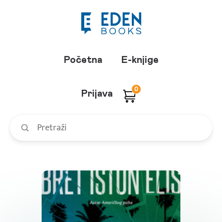
Početna
E-knjige
0
Prijava