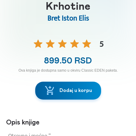
Krhotine
Bret Iston Elis
5
899.50 RSD
Ova knjiga je dostupna samo u okviru Classic EDEN paketa.
Dodaj u korpu
Opis knjige
„Otrovno i moćno.“