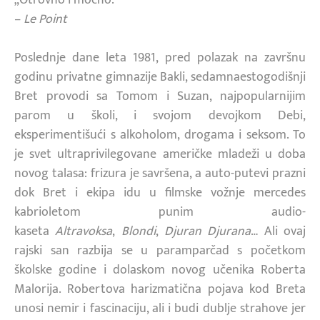
–
Le Point
Poslednje dane leta 1981, pred polazak na završnu
godinu privatne gimnazije Bakli, sedamnaestogodišnji
Bret provodi sa Tomom i Suzan, najpopularnijim
parom u školi, i svojom devojkom Debi,
eksperimentišući s alkoholom, drogama i seksom. To
je svet ultraprivilegovane američke mladeži u doba
novog talasa: frizura je savršena, a auto-putevi prazni
dok Bret i ekipa idu u filmske vožnje mercedes
kabrioletom punim audio-
kaseta
Altravoksa
,
Blondi
,
Djuran Djurana
… Ali ovaj
rajski san razbija se u paramparčad s početkom
školske godine i dolaskom novog učenika Roberta
Malorija. Robertova harizmatična pojava kod Breta
unosi nemir i fascinaciju, ali i budi dublje strahove jer