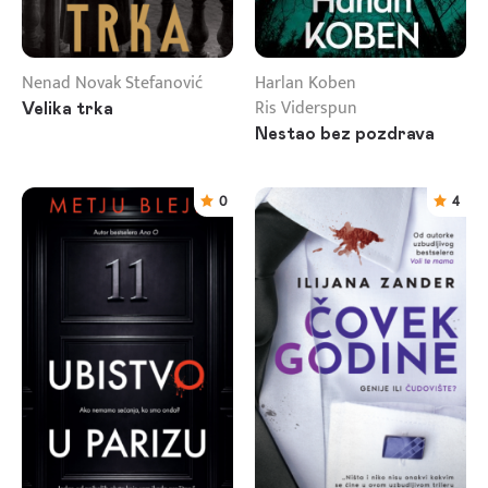
Nenad Novak Stefanović
Harlan Koben
Ris Viderspun
Velika trka
Nestao bez pozdrava
0
4