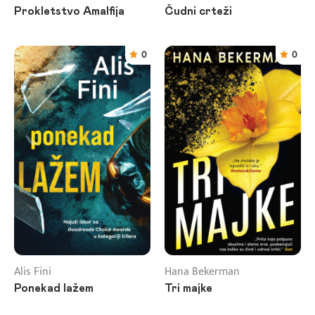
Prokletstvo Amalfija
Čudni crteži
0
0
Alis Fini
Hana Bekerman
Ponekad lažem
Tri majke