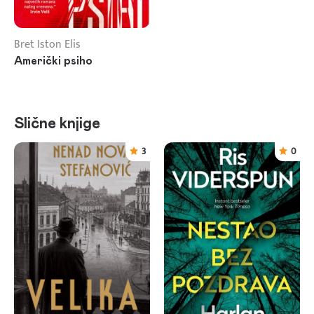
Bret Iston Elis
Američki psiho
Slične knjige
3
0