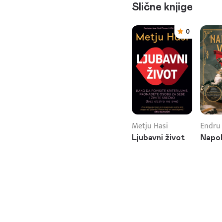
Slične knjige
0
Metju Hasi
Endru
Ljubavni život
Napol