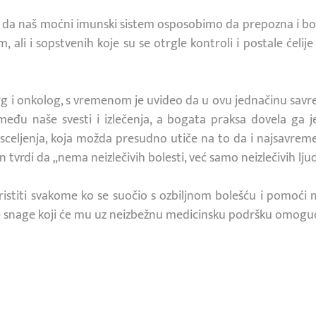
 da naš moćni imunski sistem osposobimo da prepozna i bori 
 ali i sopstvenih koje su se otrgle kontroli i postale ćeli
urg i onkolog, s vremenom je uvideo da u ovu jednačinu sa
između naše svesti i izlečenja, a bogata praksa dovela ga j
eljenja, koja možda presudno utiče na to da i najsavremen
n tvrdi da „nema neizlečivih bolesti, već samo neizlečivih ljud
ristiti svakome ko se suočio s ozbiljnom bolešću i pomoći m
snage koji će mu uz neizbežnu medicinsku podršku omogućit