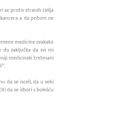
se protiv stranih ćelija
je kancera a da pritom ne
vremene medicine svakako
e do zaključka da svi mi
iji medicinski tretmani
i“.
u da se isceli, da u sebi
i da se izbori s bolešću