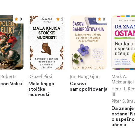
0
5
0
 Roberts
Džozef Pirsi
Jun Hong Gjun
Mark A.
Mekdanijel
eon Veliki
Mala knjiga
Časovi
Henri L. Re
stoičke
samopoštovanja
III
mudrosti
Piter S. Bra
Da znanje
ostane: N
o uspešn
učenju