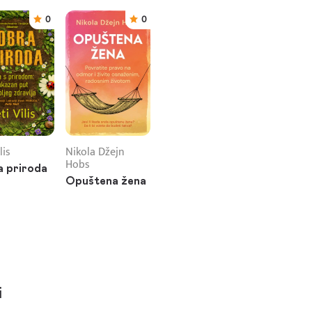
0
0
lis
Nikola Džejn
Hobs
 priroda
Opuštena žena
i