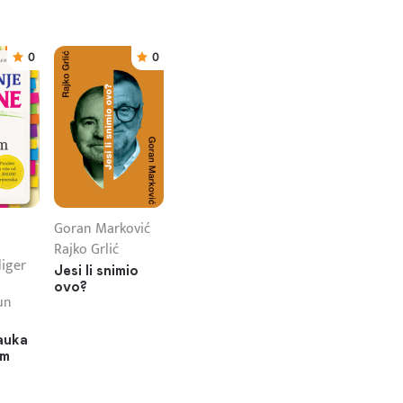
0
0
Goran Marković
Rajko Grlić
diger
Jesi li snimio
ovo?
un
auka
om