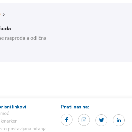
5
 čuda
 se rasproda a odlična
risni linkovi
Prati nas na:
omoć
kmarker
sto postavljana pitanja