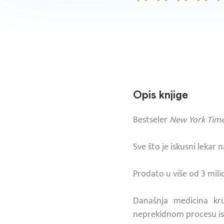
Opis knjige
Bestseler
New York Time
Sve što je iskusni lekar
Prodato u više od 3 mil
Današnja medicina kru
neprekidnom procesu ist