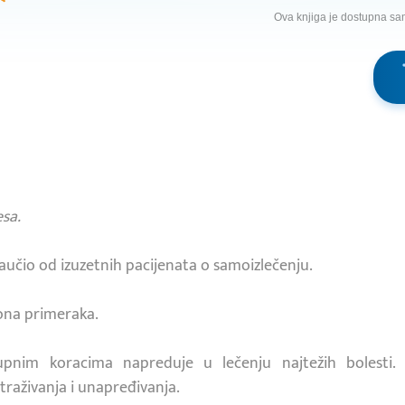
Ova knjiga je dostupna sa
sa.
 naučio od izuzetnih pacijenata o samoizlečenju.
iona primeraka.
pnim koracima napreduje u lečenju najtežih bolesti. 
raživanja i unapređivanja.