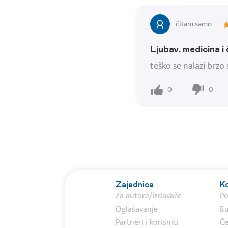
čitam.samo
Ljubav, medicina i
teško se nalazi brzo
0
0
Zajednica
Ko
Za autore/izdavače
P
Oglašavanje
Bu
Partneri i korisnici
Če