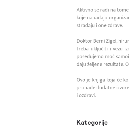
Aktivno se radi na tome
koje napadaju organizam,
stradaju i one zdrave.
Doktor Berni Zigel, hir
treba uključiti i vezu 
posedujemo moć samoisc
daju željene rezultate. O
Ovo je knjiga koja će ko
pronađe dodatne izvore 
i ozdravi.
Kategorije