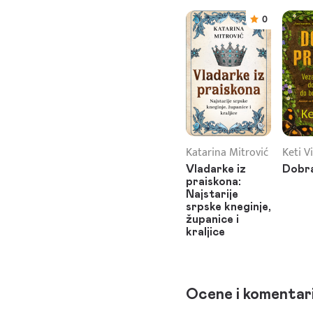
0
Katarina Mitrović
Keti Vi
Vladarke iz
Dobra
praiskona:
Najstarije
srpske kneginje,
županice i
kraljice
Ocene i komentar