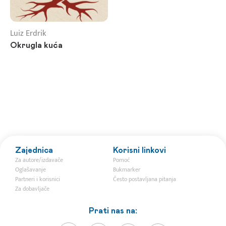
Luiz Erdrik
Okrugla kuća
Zajednica
Korisni linkovi
Za autore/izdavače
Pomoć
Oglašavanje
Bukmarker
Partneri i korisnici
Često postavljana pitanja
Za dobavljače
Prati nas na: