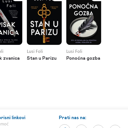
li
Lusi Foli
Lusi Foli
k zvanica
Stan u Parizu
Ponoćna gozba
risni linkovi
Prati nas na:
omoć