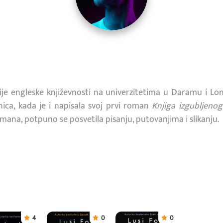
tudije engleske književnosti na univerzitetima u Daramu i Lo
ica, kada je i napisala svoj prvi roman
Knjiga izgubljeno
ana, potpuno se posvetila pisanju, putovanjima i slikanju.
4
0
0