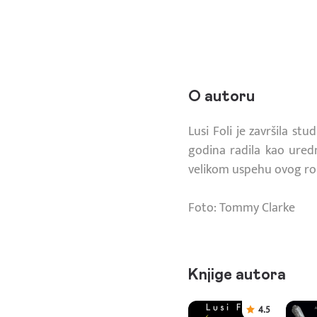
O autoru
Lusi Foli je završila s
godina radila kao uredn
velikom uspehu ovog rom
Foto: Tommy Clarke
Knjige autora
4.5