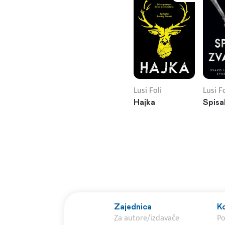
Lusi Foli
Lusi Fo
Hajka
Spisa
Zajednica
Ko
Za autore/izdavače
P