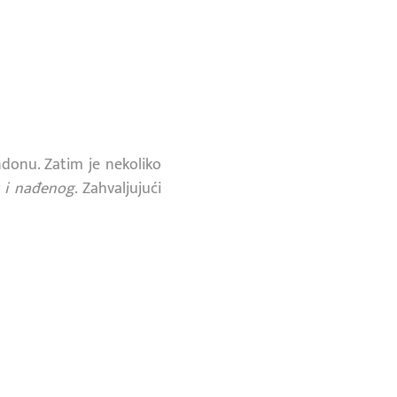
ndonu. Zatim je nekoliko
g i nađenog
. Zahvaljujući