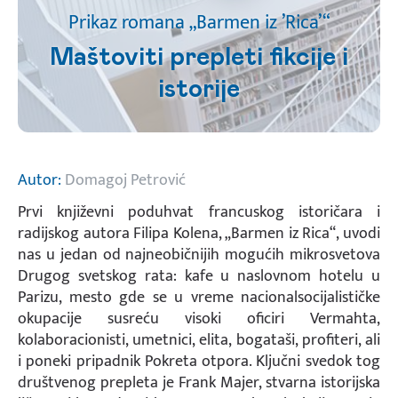
Prikaz romana „Barmen iz ’Rica’“
Maštoviti prepleti fikcije i
istorije
Autor:
Domagoj Petrović
Prvi književni poduhvat francuskog istoričara i
radijskog autora Filipa Kolena, „Barmen iz Rica“, uvodi
nas u jedan od najneobičnijih mogućih mikrosvetova
Drugog svetskog rata: kafe u naslovnom hotelu u
Parizu, mesto gde se u vreme nacionalsocijalističke
okupacije susreću visoki oficiri Vermahta,
kolaboracionisti, umetnici, elita, bogataši, profiteri, ali
i poneki pripadnik Pokreta otpora. Ključni svedok tog
društvenog prepleta je Frank Majer, stvarna istorijska