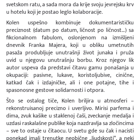
svetskom ratu, a sada mora da krije svoju jevrejsku krv
u hotelu koji je postao leglo kolaboracije.
Kolen uspešno kombinuje dokumentarističku
preciznost (datum po datum, ličnost po ličnost…) sa
fikcionalnom fabulom, oslonjenom na izmišljeni
dnevnik Franka Majera, koji u obliku umetnutih
pasaža produbljuje unutrašnji život junaka i pruža
uvid u njegovu unutrašnju borbu. Kroz njegov lik
autor uspeva da predstavi čitavu gamu ponašanja u
okupaciji: pasivne, lukave, koristoljubive, cinične,
katkad čak i izdajničke, ali i one potajne, tihe i
spasonosne gestove solidarnosti i otpora.
Što se ostalog tiče, Kolen briljira u atmosferi –
rekonstruisanoj precizno i uverljivo. Mirisi parfema i
dima, zvuk kašike u staklenoj čaši, zveckanje medalja i
uzdasi raskalašne publike koja nazdravlja sa zločincima
– sve to ostaje u čitaocu. U svetu gde su čak i nacisti
ponekad imali trenutke neobične „ljudskosti“, a neki