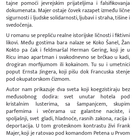
tajne pomoći jevrejskim prijateljima i falsifikovanja
dokumenata. Majer ostaje čovek razapet između lične
sigurnosti i ljudske solidarnosti, ljubavi i straha, tišine i
svedočenja.
U romanu se prepliću realne istorijske ličnosti i fiktivni
likovi. Među gostima bara nalaze se Koko Šanel, Žan
Kokto pa čak i feldmaršal Herman Gering, koji je u
Ricu imao apartman i svakodnevno se brčkao u kadi,
drogiran morfijumom ili kokainom. Tu su i umetnici
poput Ernsta Jingera, koji pišu dok Francuska stenje
pod okupatorskom čizmom.
Autor nam prikazuje dva sveta koji koegzistiraju bez
međusobnog dodira: svet unutar hotela pod
kristalnim lusterima, sa šampanjcem, skupim
parfemima i večerama uz galantne naciste, i
spoljašnji, svet gladi, hladnoće, rasnih zakona, racija i
deportacija. U tom grotesknom kontrastu živi Frank
Majer, koji je ratovao pod komandom Petena u Prvom