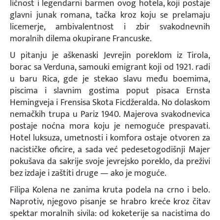
ličnost i legendarni barmen ovog hotela, koji postaje
glavni junak romana, tačka kroz koju se prelamaju
licemerje, ambivalentnost i zbir svakodnevnih
moralnih dilema okupirane Francuske.
U pitanju je aškenaski Jevrejin poreklom iz Tirola,
borac sa Verduna, samouki emigrant koji od 1921. radi
u baru Rica, gde je stekao slavu među boemima,
piscima i slavnim gostima poput pisaca Ernsta
Hemingveja i Frensisa Skota Ficdžeralda. No dolaskom
nemačkih trupa u Pariz 1940. Majerova svakodnevica
postaje noćna mora koju je nemoguće prespavati.
Hotel luksuza, umetnosti i komfora ostaje otvoren za
nacističke oficire, a sada već pedesetogodišnji Majer
pokušava da sakrije svoje jevrejsko poreklo, da preživi
bez izdaje i zaštiti druge — ako je moguće.
Filipa Kolena ne zanima kruta podela na crno i belo.
Naprotiv, njegovo pisanje se hrabro kreće kroz čitav
spektar moralnih sivila: od koketerije sa nacistima do