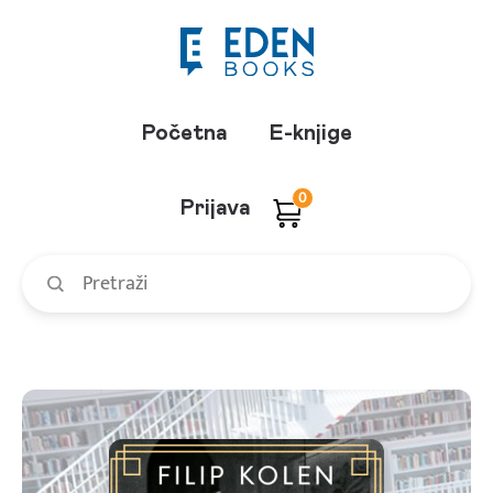
Početna
E-knjige
0
Prijava