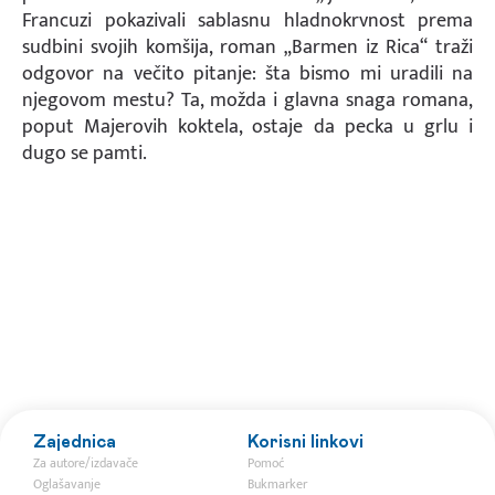
Francuzi pokazivali sablasnu hladnokrvnost prema
sudbini svojih komšija, roman „Barmen iz Rica“ traži
odgovor na večito pitanje: šta bismo mi uradili na
njegovom mestu? Ta, možda i glavna snaga romana,
poput Majerovih koktela, ostaje da pecka u grlu i
dugo se pamti.
Zajednica
Korisni linkovi
Za autore/izdavače
Pomoć
Oglašavanje
Bukmarker