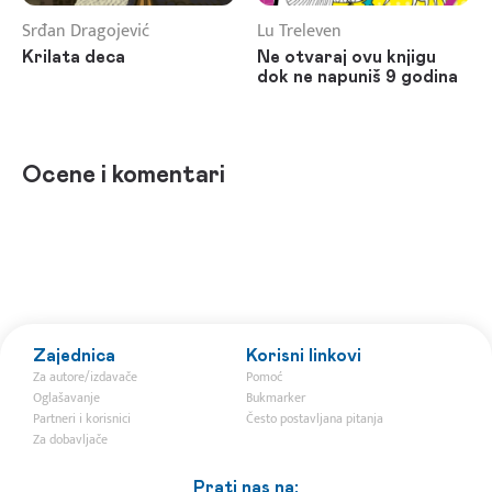
Srđan Dragojević
Lu Treleven
Krilata deca
Ne otvaraj ovu knjigu
dok ne napuniš 9 godina
Ocene i komentari
Zajednica
Korisni linkovi
Za autore/izdavače
Pomoć
Oglašavanje
Bukmarker
Partneri i korisnici
Često postavljana pitanja
Za dobavljače
Prati nas na: