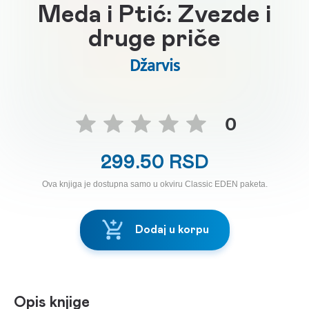
Meda i Ptić: Zvezde i
druge priče
Džarvis
0
299.50 RSD
Ova knjiga je dostupna samo u okviru Classic EDEN paketa.
Dodaj u korpu
Opis knjige