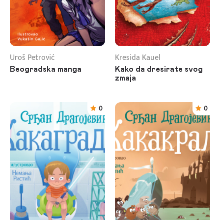
Uroš Petrović
Kresida Kauel
Beogradska manga
Kako da dresirate svog
zmaja
0
0