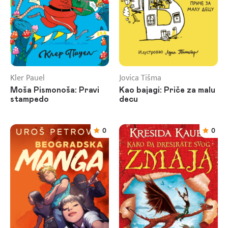
Kler Pauel
Jovica Tišma
Moša Pismonoša: Pravi
Kao bajagi: Priče za malu
stampedo
decu
0
0