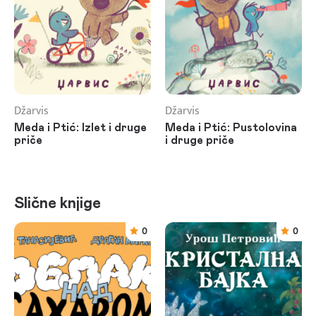
Džarvis
Džarvis
Meda i Ptić: Izlet i druge
Meda i Ptić: Pustolovina
priče
i druge priče
Slične knjige
0
0