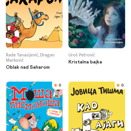
Rade Tanasijević, Dragan
Uroš Petrović
Marković
Kristalna bajka
Oblak nad Saharom
0
0