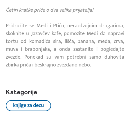
Četiri kratke priče o dva velika prijatelja!
Pridružite se Medi i Ptiću, nerazdvojnim drugarima,
skoknite u Jazavčev kafe, pomozite Medi da napravi
tortu od komadića sira, lišća, banana, meda, crva,
muva i brabonjaka, a onda zastanite i pogledajte
zvezde. Ponekad su vam potrebni samo duhovita
zbirka priča i beskrajno zvezdano nebo.
Kategorije
knjige za decu