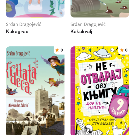
Srđan Dragojević
Srđan Dragojević
Kakagrad
Kakakralj
0
0