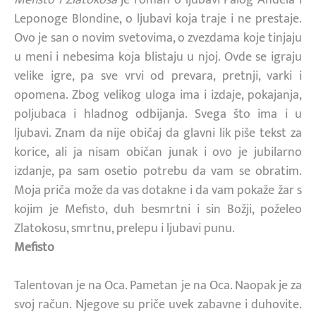
Leponoge Blondine, o ljubavi koja traje i ne prestaje.
Ovo je san o novim svetovima, o zvezdama koje tinjaju
u meni i nebesima koja blistaju u njoj. Ovde se igraju
velike igre, pa sve vrvi od prevara, pretnji, varki i
opomena. Zbog velikog uloga ima i izdaje, pokajanja,
poljubaca i hladnog odbijanja. Svega što ima i u
ljubavi. Znam da nije običaj da glavni lik piše tekst za
korice, ali ja nisam običan junak i ovo je jubilarno
izdanje, pa sam osetio potrebu da vam se obratim.
Moja priča može da vas dotakne i da vam pokaže žar s
kojim je Mefisto, duh besmrtni i sin Božji, poželeo
Zlatokosu, smrtnu, prelepu i ljubavi punu.
Mefisto
Talentovan je na Oca. Pametan je na Oca. Naopak je za
svoj račun. Njegove su priče uvek zabavne i duhovite.