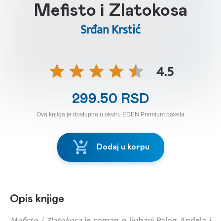
Mefisto i Zlatokosa
Srđan Krstić
4.5
299.50 RSD
Ova knjiga je dostupna u okviru EDEN Premium paketa
Dodaj u korpu
Opis knjige
Mefisto i Zlatokosa
je roman o ljubavi Palog Anđela i