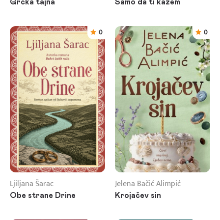
Grčka tajna
Samo da ti kažem
0
0
Ljiljana Šarac
Jelena Bačić Alimpić
Obe strane Drine
Krojačev sin