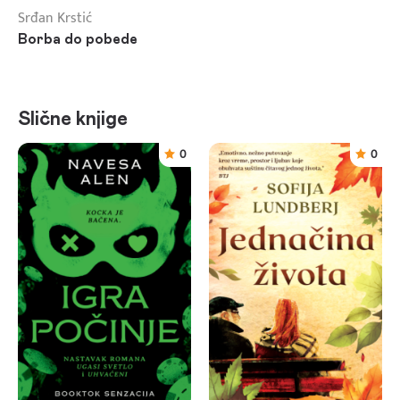
Srđan Krstić
Borba do pobede
Slične knjige
0
0