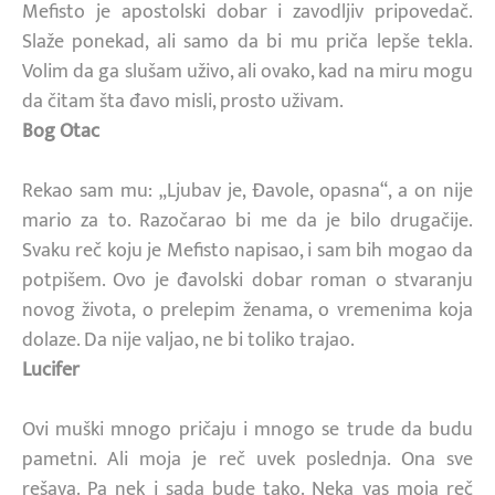
Mefisto je apostolski dobar i zavodljiv pripovedač.
Slaže ponekad, ali samo da bi mu priča lepše tekla.
Volim da ga slušam uživo, ali ovako, kad na miru mogu
da čitam šta đavo misli, prosto uživam.
Bog Otac
Rekao sam mu: „Ljubav je, Đavole, opasna“, a on nije
mario za to. Razočarao bi me da je bilo drugačije.
Svaku reč koju je Mefisto napisao, i sam bih mogao da
potpišem. Ovo je đavolski dobar roman o stvaranju
novog života, o prelepim ženama, o vremenima koja
dolaze. Da nije valjao, ne bi toliko trajao.
Lucifer
Ovi muški mnogo pričaju i mnogo se trude da budu
pametni. Ali moja je reč uvek poslednja. Ona sve
rešava. Pa nek i sada bude tako. Neka vas moja reč