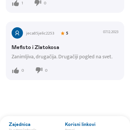
1
0
07.12.2023
jeca85jelic2253
5
Mefisto i Zlatokosa
Zanimljiva, drugačija. Drugačiji pogled na svet.
0
0
Zajednica
Korisni linkovi