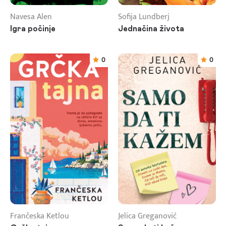
Navesa Alen
Sofija Lundberj
Igra počinje
Jednačina života
0
0
Frančeska Ketlou
Jelica Greganović