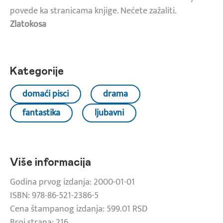
povede ka stranicama knjige. Nećete zažaliti.
Zlatokosa
Kategorije
domaći pisci
drama
fantastika
ljubavni
Više informacija
Godina prvog izdanja: 2000-01-01
ISBN: 978-86-521-2386-5
Cena štampanog izdanja: 599.01 RSD
Broj strana: 216