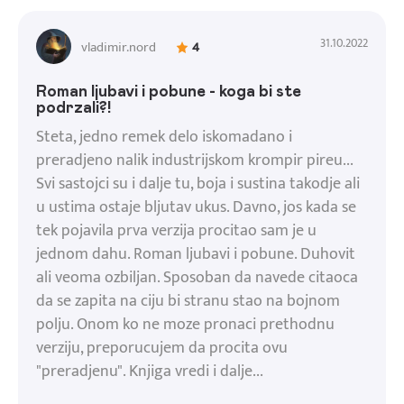
31.10.2022
vladimir.nord
4
Roman ljubavi i pobune - koga bi ste
podrzali?!
Steta, jedno remek delo iskomadano i
preradjeno nalik industrijskom krompir pireu...
Svi sastojci su i dalje tu, boja i sustina takodje ali
u ustima ostaje bljutav ukus. Davno, jos kada se
tek pojavila prva verzija procitao sam je u
jednom dahu. Roman ljubavi i pobune. Duhovit
ali veoma ozbiljan. Sposoban da navede citaoca
da se zapita na ciju bi stranu stao na bojnom
polju. Onom ko ne moze pronaci prethodnu
verziju, preporucujem da procita ovu
"preradjenu". Knjiga vredi i dalje...