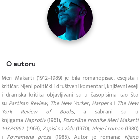
O autoru
Meri Makarti (1912–1989) je bila romanopisac, esejista i
kritičar. Njeni politički i društveni komentari, književni eseji
i dramska kritika objavljivani su u časopisima kao što
su
Partisan Review
,
The New Yorker
,
Harper‘s
i
The New
York Review of Books
, a sabrani su u
knjigama
Naprotiv
(1961),
Pozorišne hronike Meri Makarti
1937-1962.
(1963),
Zapisi na zidu
(1970),
Ideje i roman
(1980)
i
Povremena proza
(1985). Autor je romana:
Njeno