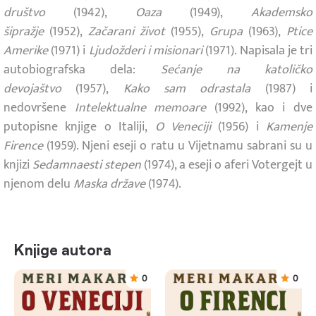
društvo
(1942),
Oaza
(1949),
Akademsko
šipražje
(1952),
Začarani život
(1955),
Grupa
(1963),
Ptice
Amerike
(1971) i
Ljudožderi i misionari
(1971). Napisala je tri
autobiografska dela:
Sećanje na katoličko
devojaštvo
(1957),
Kako sam odrastala
(1987) i
nedovršene
Intelektualne memoare
(1992), kao i dve
putopisne knjige o Italiji,
O Veneciji
(1956) i
Kamenje
Firence
(1959). Njeni eseji o ratu u Vijetnamu sabrani su u
knjizi
Sedamnaesti stepen
(1974), a eseji o aferi Votergejt u
njenom delu
Maska države
(1974).
Knjige autora
0
0