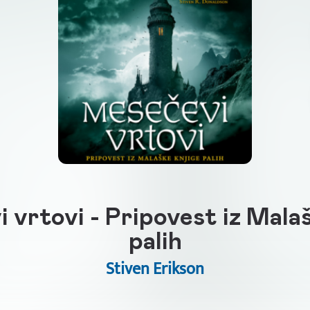
 vrtovi - Pripovest iz Malaš
palih
Stiven Erikson