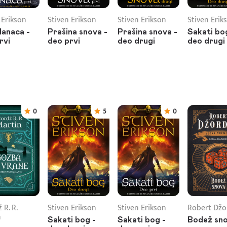
 Erikson
Stiven Erikson
Stiven Erikson
Stiven Erik
lanaca -
Prašina snova -
Prašina snova -
Sakati bo
rvi
deo prvi
deo drugi
deo drugi
0
5
0
 R. R.
Stiven Erikson
Stiven Erikson
Robert Džo
n
Sakati bog -
Sakati bog -
Bodež sn