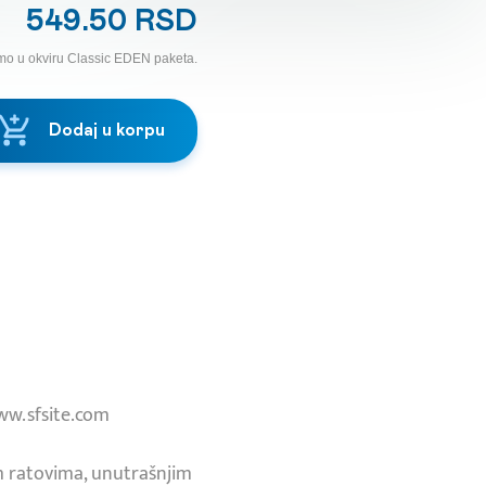
549.50 RSD
mo u okviru Classic EDEN paketa.
Dodaj u korpu
www.sfsite.com
m ratovima, unutrašnjim