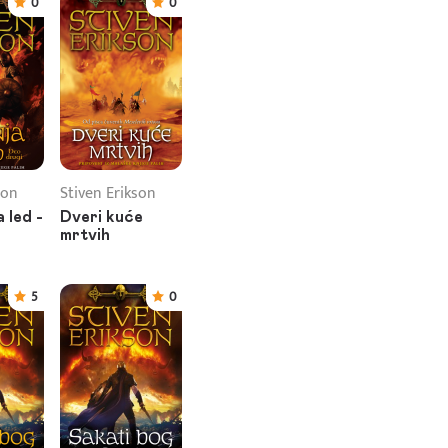
0
0
son
Stiven Erikson
 led -
Dveri kuće
mrtvih
5
0