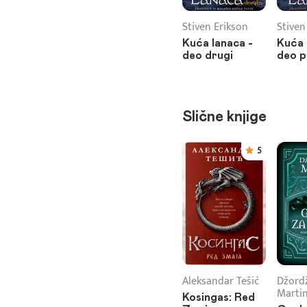
Stiven Erikson
Stiven
Kuća lanaca -
Kuća 
deo drugi
deo p
Slične knjige
5
Aleksandar Tešić
Džordž
Marti
Kosingas: Red