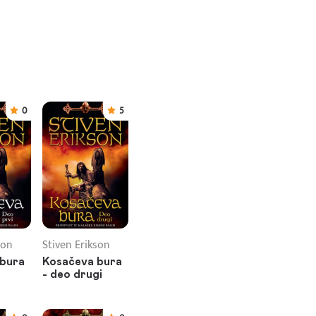
0
5
son
Stiven Erikson
 bura
Kosačeva bura
- deo drugi