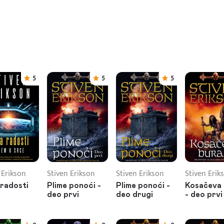
5
5
5
 Erikson
Stiven Erikson
Stiven Erikson
Stiven Erik
radosti
Plime ponoći -
Plime ponoći -
Kosačeva
deo prvi
deo drugi
- deo prvi