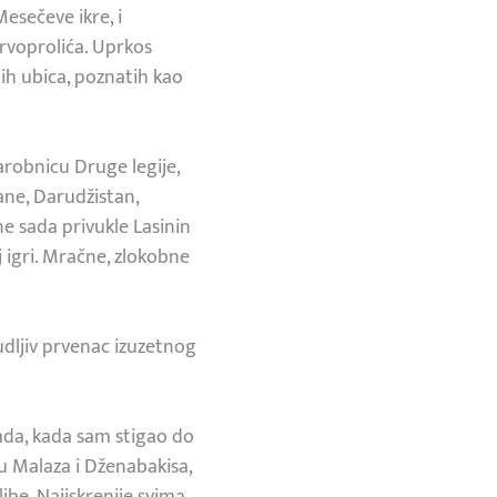
sečeve ikre, i
krvoprolića. Uprkos
ih ubica, poznatih kao
arobnicu Druge legije,
ane, Darudžistan,
e sada privukle Lasinin
j igri. Mračne, zlokobne
udljiv prvenac izuzetnog
sada, kada sam stigao do
u Malaza i Dženabakisa,
ljbe. Najiskrenije svima