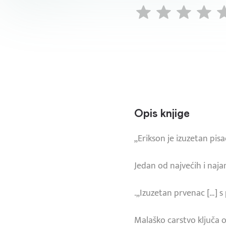
Opis knjige
„Erikson je izuzetan pi
Jedan od najvećih i naj
.„Izuzetan prvenac […] s
Malaško carstvo ključa 