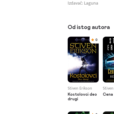
Izdavač: Laguna
Od istog autora
0
Stiven Erikson
Stiven
Kostolovci deo
Cena 
drugi