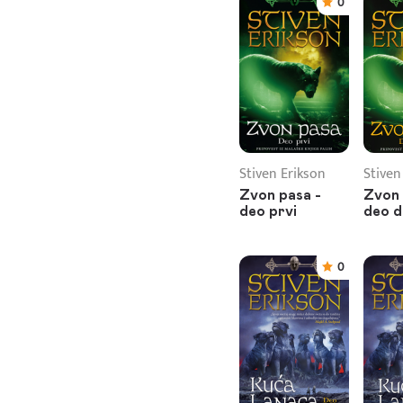
0
Stiven Erikson
Stiven
Zvon pasa -
Zvon 
deo prvi
deo d
0