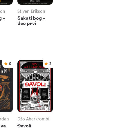
son
Stiven Erikson
g -
Sakati bog -
deo prvi
0
2
rdan
Džo Aberkrombi
ova
Đavoli