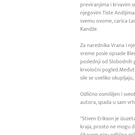
previranjima i krvavim
njegovim Tiste Andijima.
svemu ovome, carica Lasi
Kandže.
Za narednika Vrana i nje
vreme posle opsade Bled
poslednji od Slobodnih g
krvoločni pogled.Međutim
sile se uveliko okupljaj
Odlično osmišljen i sv
autora, spada u sam vrh
"Stiven Erikson je izuze
kraja, prosto ne mogu d
čitavom nizu odlično osli