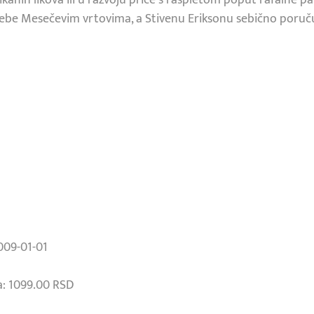
ebe Mesečevim vrtovima, a Stivenu Eriksonu sebično poruču
009-01-01
: 1099.00 RSD