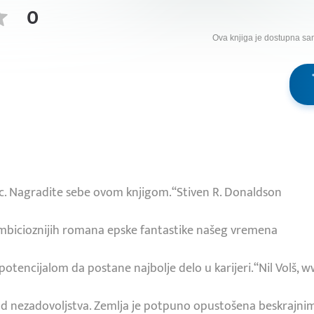
0
Ova knjiga je dostupna sa
sac. Nagradite sebe ovom knjigom.“Stiven R. Donaldson
ambicioznijih romana epske fantastike našeg vremena
 potencijalom da postane najbolje delo u karijeri.“Nil Volš, 
od nezadovoljstva. Zemlja je potpuno opustošena beskrajni