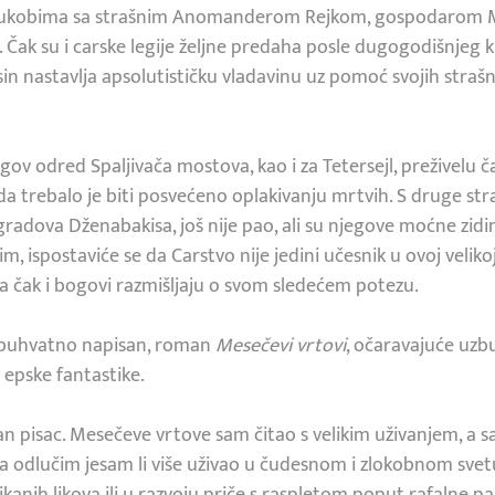
 sukobima sa strašnim Anomanderom Rejkom, gospodarom Me
 Čak su i carske legije željne predaha posle dugogodišnjeg 
n nastavlja apsolutističku vladavinu uz pomoć svojih strašn
gov odred Spaljivača mostova, kao i za Tetersejl, preživelu č
a trebalo je biti posvećeno oplakivanju mrtvih. S druge str
radova Dženabakisa, još nije pao, ali su njegove moćne zidin
, ispostaviće se da Carstvo nije jedini učesnik u ovoj veliko
u, a čak i bogovi razmišljaju o svom sledećem potezu.
eobuhvatno napisan, roman
Mesečevi vrtovi
, očaravajuće uzb
 epske fantastike.
tan pisac. Mesečeve vrtove sam čitao s velikim uživanjem, a 
a odlučim jesam li više uživao u čudesnom i zlokobnom svet
kanih likova ili u razvoju priče s raspletom poput rafalne pa