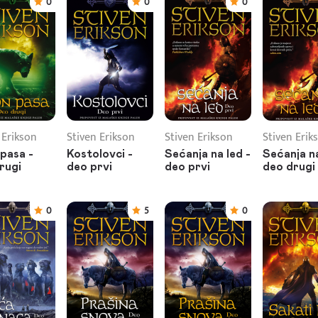
0
0
0
 Erikson
Stiven Erikson
Stiven Erikson
Stiven Erik
pasa -
Kostolovci -
Sećanja na led -
Sećanja na
rugi
deo prvi
deo prvi
deo drugi
0
5
0