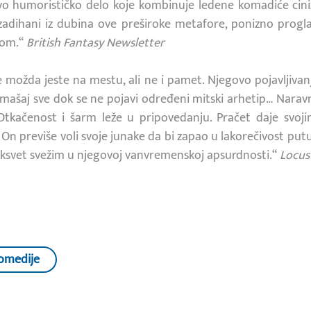
ljivo humorističko delo koje kombinuje ledene komadiće cini
i zadihani iz dubina ove preširoke metafore, ponizno prog
tom.“
British Fantasy Newsletter
e možda jeste na mestu, ali ne i pamet. Njegovo pojavljivan
mašaj sve dok se ne pojavi određeni mitski arhetip… Narav
tkačenost i šarm leže u pripovedanju. Pračet daje svojim
. On previše voli svoje junake da bi zapao u lakorečivost pu
ksvet svežim u njegovoj vanvremenskoj apsurdnosti.“
Locus
omedije