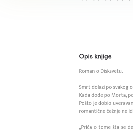
Opis knjige
Roman o Disksvetu.
Smrt dolazi po svakog o
Kada dođe po Morta, p
Pošto je dobio uveravan
romantične čežnje ne id
„Priča o tome šta se d