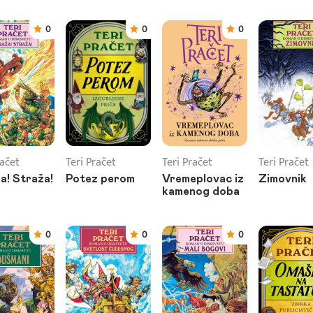
0
0
0
račet
Teri Pračet
Teri Pračet
Teri Pračet
a! Straža!
Potez perom
Vremeplovac iz
Zimovnik
kamenog doba
0
0
0