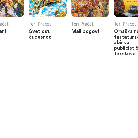
račet
Teri Pračet
Teri Pračet
Teri Pračet
ani
Svetlost
Mali bogovi
Omaška n
čudesnog
tastaturi
zbirka
publicisti
tekstova