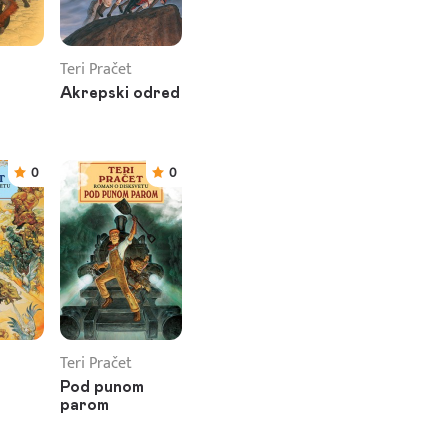
Teri Pračet
Akrepski odred
0
0
Teri Pračet
Pod punom
parom