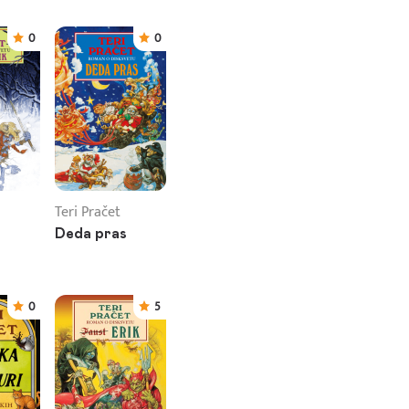
0
0
Teri Pračet
Deda pras
0
5