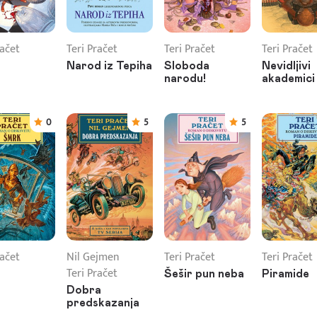
račet
Teri Pračet
Teri Pračet
Teri Pračet
Narod iz Tepiha
Sloboda
Nevidljivi
narodu!
akademici
0
5
5
račet
Nil Gejmen
Teri Pračet
Teri Pračet
Teri Pračet
Šešir pun neba
Piramide
Dobra
predskazanja