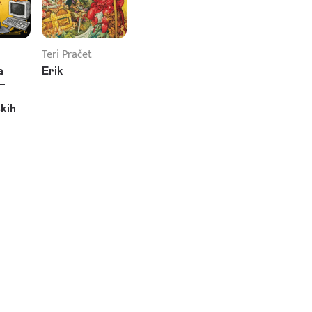
Teri Pračet
a
Erik
 –
čkih