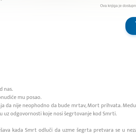
Ova knjiga je dostup
d nas.
onudiće mu posao.
ja da nije neophodno da bude mrtav, Mort prihvata. Medut
u uz odgovornosti koje nosi šegrtovanje kod Smrti.
ešava kada Smrt odluči da uzme šegrta pretvara se u neza