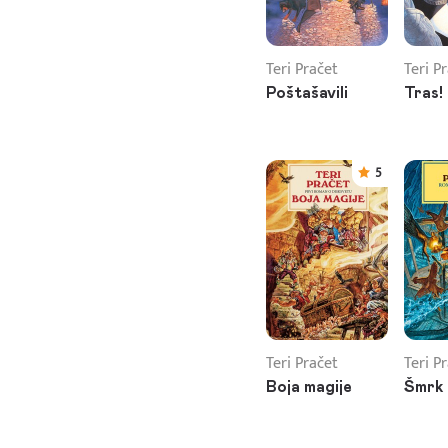
Teri Pračet
Teri P
Poštašavili
Tras!
5
Teri Pračet
Teri P
Boja magije
Šmrk