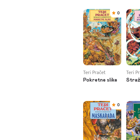
0
Teri Pračet
Teri P
Pokretne slike
Straž
0