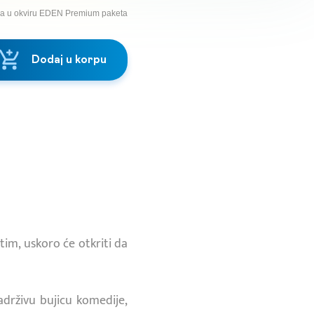
na u okviru EDEN Premium paketa
Dodaj u korpu
im, uskoro će otkriti da
drživu bujicu komedije,