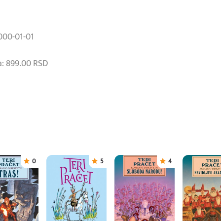
000-01-01
: 899.00 RSD
0
5
4