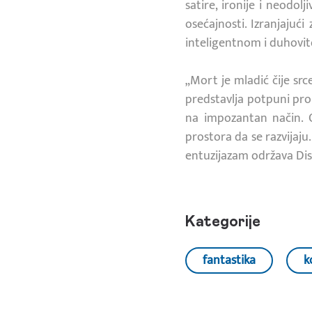
satire, ironije i neodo
osećajnosti. Izranjajuć
inteligentnom i duhovi
„Mort je mladić čije src
predstavlja potpuni pro
na impozantan način. O
prostora da se razvijaju
entuzijazam održava Dis
Kategorije
fantastika
k