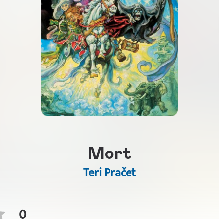
Mort
Teri Pračet
0