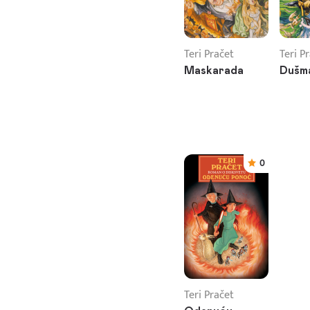
Teri Pračet
Teri P
Maskarada
Dušm
0
Teri Pračet