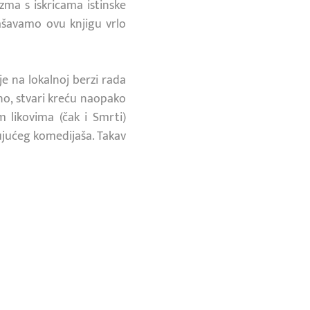
zma s iskricama istinske
lašavamo ovu knjigu vrlo
je na lokalnoj berzi rada
no, stvari kreću naopako
 likovima (čak i Smrti)
tujućeg komedijaša. Takav