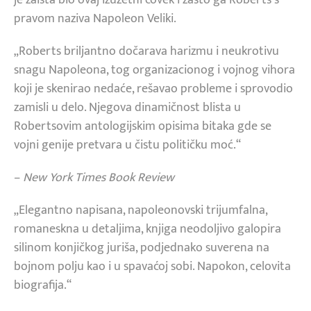
pravom naziva Napoleon Veliki.
„Roberts briljantno dočarava harizmu i neukrotivu
snagu Napoleona, tog organizacionog i vojnog vihora
koji je skenirao nedaće, rešavao probleme i sprovodio
zamisli u delo. Njegova dinamičnost blista u
Robertsovim antologijskim opisima bitaka gde se
vojni genije pretvara u čistu političku moć.“
–
New York Times Book Review
„Elegantno napisana, napoleonovski trijumfalna,
romaneskna u detaljima, knjiga neodoljivo galopira
silinom konjičkog juriša, podjednako suverena na
bojnom polju kao i u spavaćoj sobi. Napokon, celovita
biografija.“