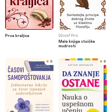
Džozef Pirsi
Prva kraljica
Mala knjiga stoičke
mudrosti
0
0