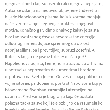
njegove ličnosti koji su osećali čak i njegovi neprijatelji.
Autor se oslanja na nedavno objavljene trideset tri
hiljade Napoleonovih pisama, koja iz korena menjaju
naše razumevanje njegovog karaktera i njegovih
motiva. Konačno ga vidimo onakvog kakav je zaista
bio: kao svestranog čoveka neverovatne energije,
odlučnog i iznenađujuće spremnog da oprosti
neprijateljima, pa i prevrtljivoj supruzi Žozefini. A
Roberts knjigu ne piše iz fotelje: obišao je 53
Napoleonova bojišta, temeljno istraživao po arhivima
u potrazi za nepoznatim dokumentima i brodom
otputovao na Svetu Jelenu. On vešto spaja političku i
vojnu istoriju, pa dobijamo portret Napoleona koji je
istovremeno živopisan, razumljiv i utemeljen na
izvorima. Pred vama je biografija koja će postati
polazna tačka za sve koji žele ozbiljno da razumeju ko
je zaista bio ovaj izuzetni čovek i zašto ga Roberts s