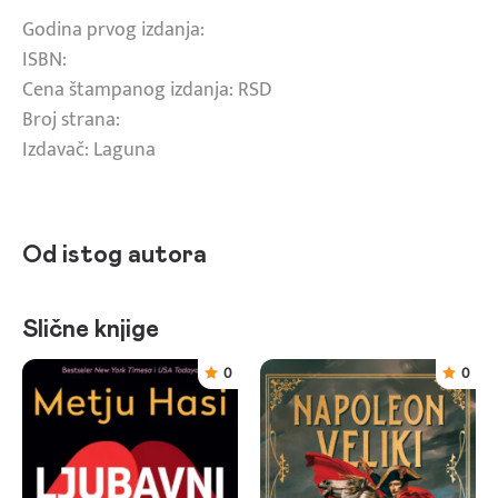
Godina prvog izdanja:
ISBN:
Cena štampanog izdanja: RSD
Broj strana:
Izdavač: Laguna
Od istog autora
Slične knjige
0
0