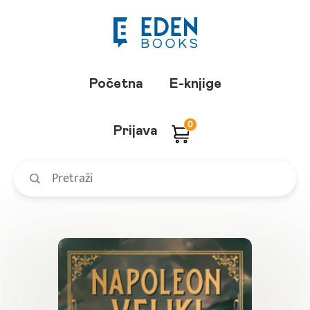
Početna
E-knjige
0
Prijava