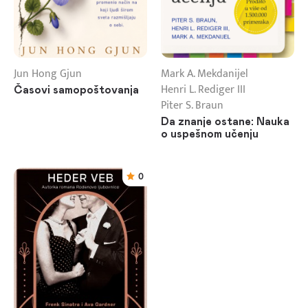
Jun Hong Gjun
Mark A. Mekdanijel
Henri L. Rediger III
Časovi samopoštovanja
Piter S. Braun
Da znanje ostane: Nauka
o uspešnom učenju
0