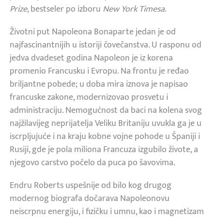
Prize
, bestseler po izboru
New York Timesa
.
Životni put Napoleona Bonaparte jedan je od
najfascinantnijih u istoriji čovečanstva. U rasponu od
jedva dvadeset godina Napoleon je iz korena
promenio Francusku i Evropu. Na frontu je ređao
briljantne pobede; u doba mira iznova je napisao
francuske zakone, modernizovao prosvetu i
administraciju. Nemogućnost da baci na kolena svog
najžilavijeg neprijatelja Veliku Britaniju uvukla ga je u
iscrpljujuće i na kraju kobne vojne pohode u Španiji i
Rusiji, gde je pola miliona Francuza izgubilo živote, a
njegovo carstvo počelo da puca po šavovima.
Endru Roberts uspešnije od bilo kog drugog
modernog biografa dočarava Napoleonovu
neiscrpnu energiju, i fizičku i umnu, kao i magnetizam