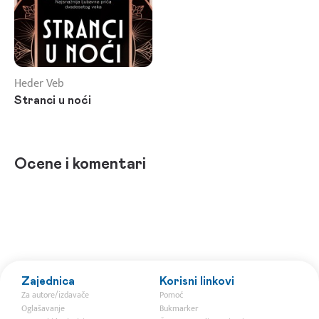
Heder Veb
Stranci u noći
Ocene i komentari
Zajednica
Korisni linkovi
Za autore/izdavače
Pomoć
Oglašavanje
Bukmarker