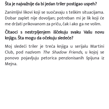
Šta je najvažnije da bi jedan triler postigao uspeh?
Zanimljivi likovi koji se suočavaju s teškim situacijama.
Dobar zaplet nije dovoljan; potreban mi je lik koji će
me držati prikovanom za priču, čak i ako ga ne volim.
Čitaoci s nestrpljenjem iščekuju svaku Vašu novu
knjigu. Šta mogu da očekuju sledeće?
Moj sledeći triler je treća knjiga u serijalu Martini
Club, pod nazivom
The Shadow Friends
, u kojoj se
ponovo pojavljuju petorica penzionisanih špijuna iz
Mejna.