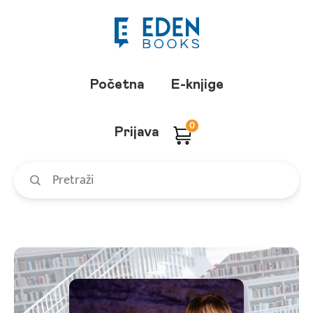
Početna
E-knjige
0
Prijava