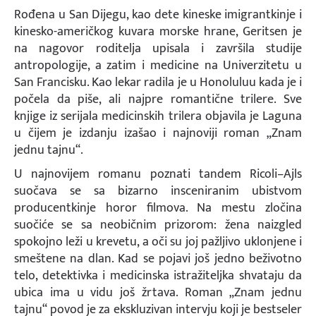
Rođena u San Dijegu, kao dete kineske imigrantkinje i
kinesko-američkog kuvara morske hrane, Geritsen je
na nagovor roditelja upisala i završila studije
antropologije, a zatim i medicine na Univerzitetu u
San Francisku. Kao lekar radila je u Honoluluu kada je i
počela da piše, ali najpre romantične trilere. Sve
knjige iz serijala medicinskih trilera objavila je Laguna
u čijem je izdanju izašao i najnoviji roman „Znam
jednu tajnu“.
U najnovijem romanu poznati tandem Ricoli–Ajls
suočava se sa bizarno insceniranim ubistvom
producentkinje horor filmova. Na mestu zločina
suočiće se sa neobičnim prizorom: žena naizgled
spokojno leži u krevetu, a oči su joj pažljivo uklonjene i
smeštene na dlan. Kad se pojavi još jedno beživotno
telo, detektivka i medicinska istražiteljka shvataju da
ubica ima u vidu još žrtava. Roman „Znam jednu
tajnu“ povod je za ekskluzivan intervju koji je bestseler