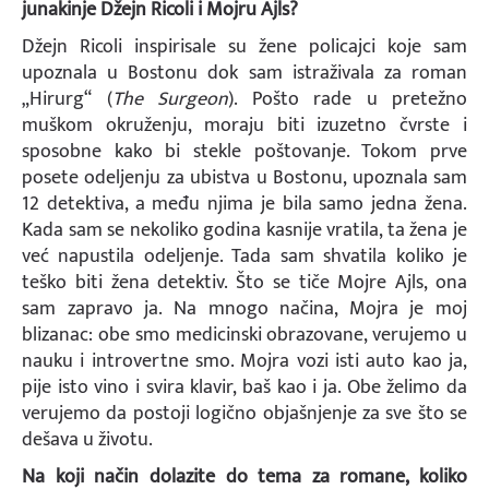
junakinje Džejn Ricoli i Mojru Ajls?
Džejn Ricoli inspirisale su žene policajci koje sam
upoznala u Bostonu dok sam istraživala za roman
„Hirurg“ (
The Surgeon
). Pošto rade u pretežno
muškom okruženju, moraju biti izuzetno čvrste i
sposobne kako bi stekle poštovanje. Tokom prve
posete odeljenju za ubistva u Bostonu, upoznala sam
12 detektiva, a među njima je bila samo jedna žena.
Kada sam se nekoliko godina kasnije vratila, ta žena je
već napustila odeljenje. Tada sam shvatila koliko je
teško biti žena detektiv. Što se tiče Mojre Ajls, ona
sam zapravo ja. Na mnogo načina, Mojra je moj
blizanac: obe smo medicinski obrazovane, verujemo u
nauku i introvertne smo. Mojra vozi isti auto kao ja,
pije isto vino i svira klavir, baš kao i ja. Obe želimo da
verujemo da postoji logično objašnjenje za sve što se
dešava u životu.
Na koji način dolazite do tema za romane, koliko