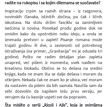
radite na rukopisu i sa kojim dilemama se suočavate?
Inspiraciju crpim sa raznih strana – iz razgovora,
novinskih članaka, istinitih zločina, pa čak i ličnih
iskustava. Na stolu držim fasciklu sa zanimljivim
isečcima iz novina. Ponekad prođu godine dok ne
smislim kako da upotrebim neku ideju, a onda se
iznenada pretvori u zaplet! Pisanje romana može
trajati godinu ili dve, u zavisnosti od potrebnog
istraživanja (na primer, „Gravitacija“ mi je oduzela tri
godine). Pošto ne radim detaljan plan zapleta
unapred, već pišem iz momenta, uvek naiđem na
kreativnu blokadu. Obično se to dešava na sredini
knjige, kada ne znam šta se dalje dešava i moram da
otkrijem. Nekada čak ne znam ko je ubica, već moram
da nastavim da pišem da bih saznala. Naučila sam da
sebi dozvolim da napišem lošu prvu verziju, jer
verujem da ću kasnije uspeti sve da popravim.
Šta mislite o seriji „Ricoli i Ajls“, koja je snimljena