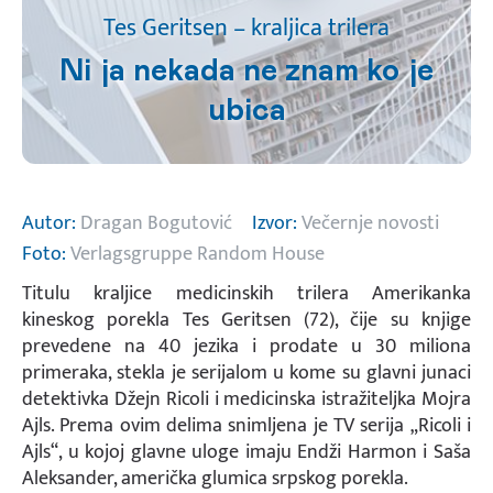
Tes Geritsen – kraljica trilera
Ni ja nekada ne znam ko je
ubica
Autor:
Dragan Bogutović
Izvor:
Večernje novosti
Foto:
Verlagsgruppe Random House
Titulu kraljice medicinskih trilera Amerikanka
kineskog porekla Tes Geritsen (72), čije su knjige
prevedene na 40 jezika i prodate u 30 miliona
primeraka, stekla je serijalom u kome su glavni junaci
detektivka Džejn Ricoli i medicinska istražiteljka Mojra
Ajls. Prema ovim delima snimljena je TV serija „Ricoli i
Ajls“, u kojoj glavne uloge imaju Endži Harmon i Saša
Aleksander, američka glumica srpskog porekla.