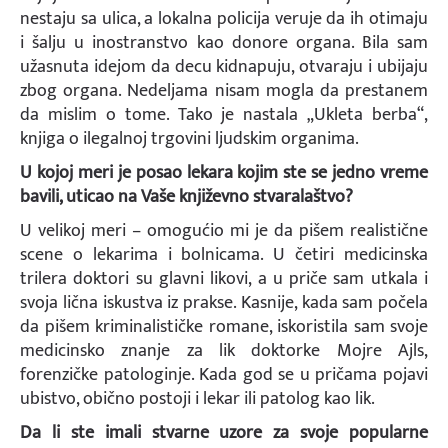
nestaju sa ulica, a lokalna policija veruje da ih otimaju
i šalju u inostranstvo kao donore organa. Bila sam
užasnuta idejom da decu kidnapuju, otvaraju i ubijaju
zbog organa. Nedeljama nisam mogla da prestanem
da mislim o tome. Tako je nastala „Ukleta berba“,
knjiga o ilegalnoj trgovini ljudskim organima.
U kojoj meri je posao lekara kojim ste se jedno vreme
bavili, uticao na Vaše književno stvaralaštvo?
U velikoj meri – omogućio mi je da pišem realistične
scene o lekarima i bolnicama. U četiri medicinska
trilera doktori su glavni likovi, a u priče sam utkala i
svoja lična iskustva iz prakse. Kasnije, kada sam počela
da pišem kriminalističke romane, iskoristila sam svoje
medicinsko znanje za lik doktorke Mojre Ajls,
forenzičke patologinje. Kada god se u pričama pojavi
ubistvo, obično postoji i lekar ili patolog kao lik.
Da li ste imali stvarne uzore za svoje popularne