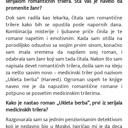
serijalom romantičnih trilera. Šta Vas je navelo da
promenite žanr?
Dok sam radila kao lekarka, čitala sam romantične
trilere kako bih se opustila posle napornih dana.
Kombinacija misterije i ljubavne priče činila je te
romane napetim i emotivnim. Kada sam otišla na
porodiljsko odsustvo sa svojim prvim sinom, konačno
sam imala vremena da napišem svoj roman, i
odabrala sam žanr koji sam tada čitala. Nakon što sam
napisala devet romantičnih trilera, došla sam na ideju
za nešto sasvim novo – medicinski triler pod nazivom
„Ukleta berba“ (Harvest). Ogroman uspeh te knjige
naveo me je da napustim romantične romane i
potpuno se posvetim medicinskim trilerima.
Kako je nastao roman „Ukleta berba“, prvi iz serijala
medicinskih trilera?
Razgovarala sam sa jednim penzionisanim detektivom
koji je nedavno bio u Moskvi. Ispričao mi je da deca