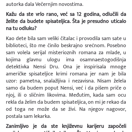
autorka dala Večernjim novostima.
Kažu da ste vrlo rano, već sa 12 godina, odlučili da
želite da budete spisateljica. Šta je presudno uticalo
na tu odluku?
Kao dete bila sam veliki čitalac i provodila sam sate u
biblioteci, što me činilo beskrajno srećnom. Posebno
sam volela serijal misterioznih romana za mlade, u
kojima glavnu ulogu ima osamnaestogodišnja
detektivka Nensi Dru. Ona je inspirisala mnoge
američke spisateljice krimi romana jer nam je bila
uzor: pametna, snalažljiva i nezavisna. Nisam želela
samo da budem poput Nensi, već i da pišem priče o
njoj, ili o sličnim likovima. Međutim, kada sam ocu
rekla da želim da budem spisateljica, on mi je rekao da
od toga ne može da se živi. Na njegov nagovor,
postala sam lekarka.
Zanimljivo je da ste književnu karijeru započeli