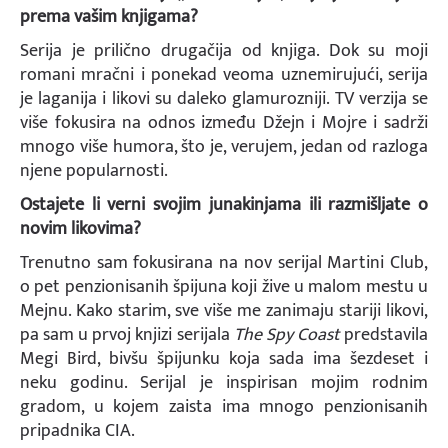
prema vašim knjigama?
Serija je prilično drugačija od knjiga. Dok su moji
romani mračni i ponekad veoma uznemirujući, serija
je laganija i likovi su daleko glamurozniji. TV verzija se
više fokusira na odnos između Džejn i Mojre i sadrži
mnogo više humora, što je, verujem, jedan od razloga
njene popularnosti.
Ostajete li verni svojim junakinjama ili razmišljate o
novim likovima?
Trenutno sam fokusirana na nov serijal Martini Club,
o pet penzionisanih špijuna koji žive u malom mestu u
Mejnu. Kako starim, sve više me zanimaju stariji likovi,
pa sam u prvoj knjizi serijala
The Spy Coast
predstavila
Megi Bird, bivšu špijunku koja sada ima šezdeset i
neku godinu. Serijal je inspirisan mojim rodnim
gradom, u kojem zaista ima mnogo penzionisanih
pripadnika CIA.