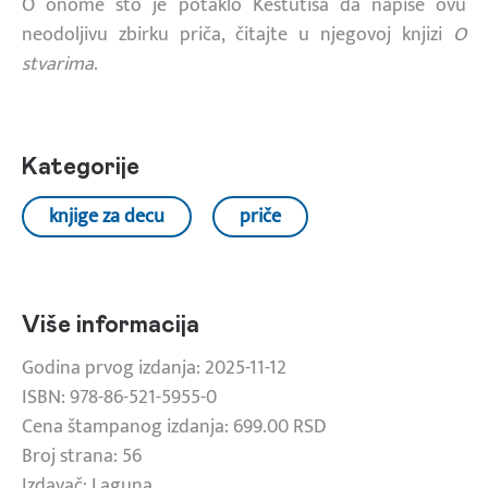
O onome što je potaklo Kestutisa da napiše ovu
neodoljivu zbirku priča, čitajte u njegovoj knjizi
O
stvarima
.
Kategorije
knjige za decu
priče
Više informacija
Godina prvog izdanja: 2025-11-12
ISBN: 978-86-521-5955-0
Cena štampanog izdanja: 699.00 RSD
Broj strana: 56
Izdavač: Laguna