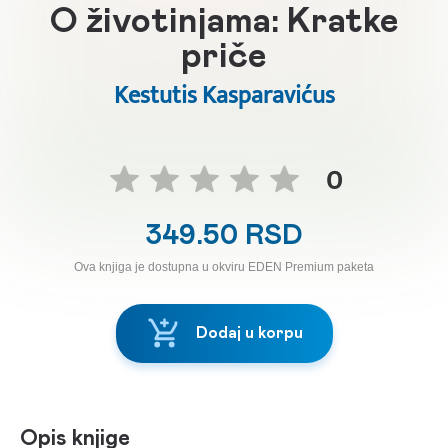
O životinjama: Kratke
priče
Kestutis Kasparavićus
0
349.50 RSD
Ova knjiga je dostupna u okviru EDEN Premium paketa
Dodaj u korpu
Opis knjige