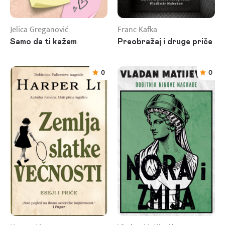
Jelica Greganović
Franc Kafka
Samo da ti kažem
Preobražaj i druge priče
0
0