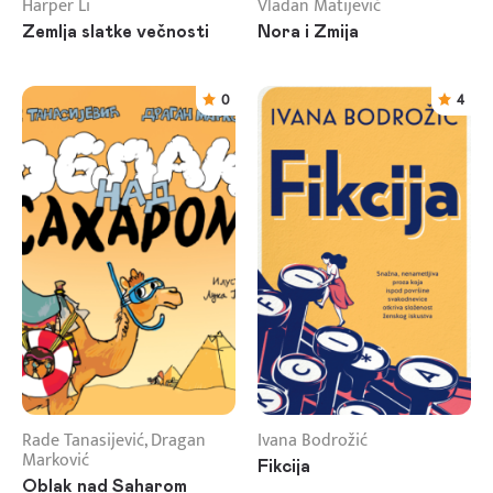
Harper Li
Vladan Matijević
Zemlja slatke večnosti
Nora i Zmija
0
4
Rade Tanasijević, Dragan
Ivana Bodrožić
Marković
Fikcija
Oblak nad Saharom