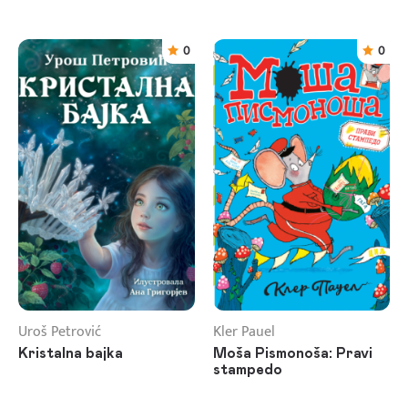
0
0
Uroš Petrović
Kler Pauel
Kristalna bajka
Moša Pismonoša: Pravi
stampedo