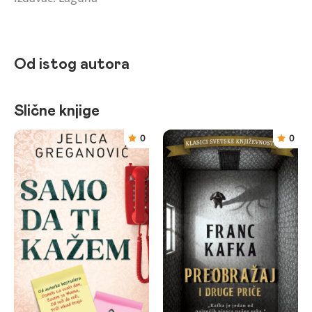
Od istog autora
Slične knjige
0
0