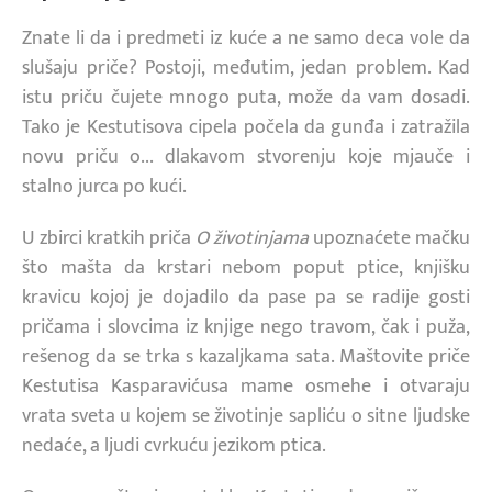
Znate li da i predmeti iz kuće a ne samo deca vole da
slušaju priče? Postoji, međutim, jedan problem. Kad
istu priču čujete mnogo puta, može da vam dosadi.
Tako je Kestutisova cipela počela da gunđa i zatražila
novu priču o... dlakavom stvorenju koje mjauče i
stalno jurca po kući.
U zbirci kratkih priča
O životinjama
upoznaćete mačku
što mašta da krstari nebom poput ptice, knjišku
kravicu kojoj je dojadilo da pase pa se radije gosti
pričama i slovcima iz knjige nego travom, čak i puža,
rešenog da se trka s kazaljkama sata. Maštovite priče
Kestutisa Kasparavićusa mame osmehe i otvaraju
vrata sveta u kojem se životinje sapliću o sitne ljudske
nedaće, a ljudi cvrkuću jezikom ptica.