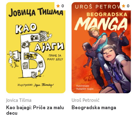
0
0
Jovica Tišma
Uroš Petrović
Kao bajagi: Priče za malu
Beogradska manga
decu