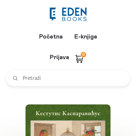
Početna
E-knjige
0
Prijava