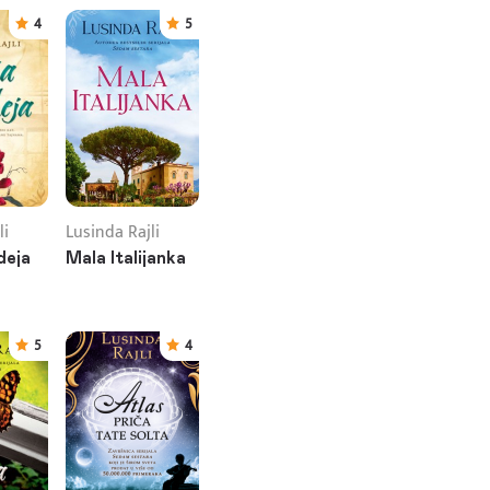
4
5
li
Lusinda Rajli
deja
Mala Italijanka
5
4