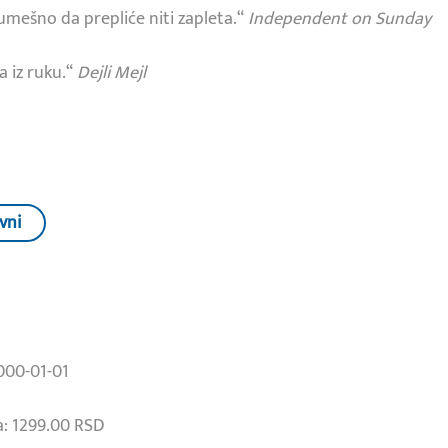
umešno da prepliće niti zapleta.“
Independent on Sunday
a iz ruku.“
Dejli Mejl
vni
000-01-01
: 1299.00 RSD