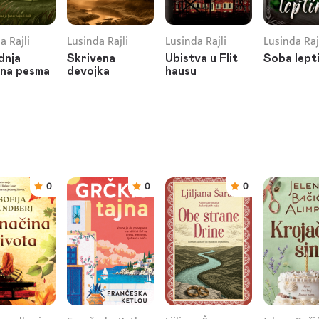
a Rajli
Lusinda Rajli
Lusinda Rajli
Lusinda Raj
dnja
Skrivena
Ubistva u Flit
Soba lept
vna pesma
devojka
hausu
0
0
0