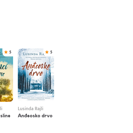
5
5
li
Lusinda Rajli
sline
Anđeosko drvo