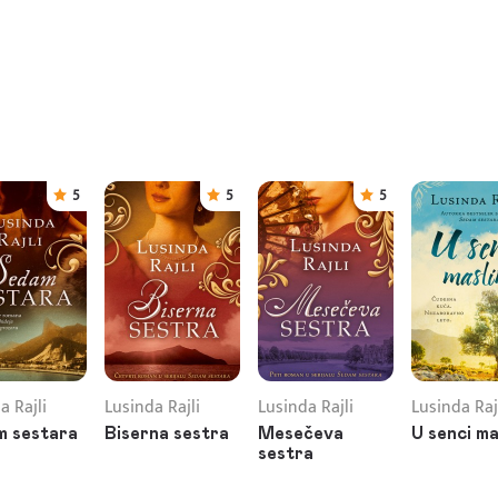
5
5
5
a Rajli
Lusinda Rajli
Lusinda Rajli
Lusinda Raj
 sestara
Biserna sestra
Mesečeva
U senci ma
sestra