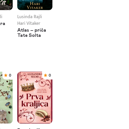
li
Lusinda Rajli
Hari Vitaker
ira
Atlas – priča
Tate Solta
0
0