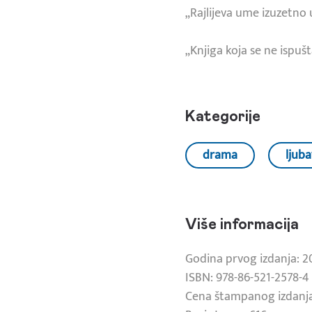
„Rajlijeva ume izuzetno 
„Knjiga koja se ne ispušt
Kategorije
drama
ljuba
Više informacija
Godina prvog izdanja: 2
ISBN: 978-86-521-2578-4
Cena štampanog izdanja