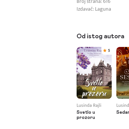
Broj strana: 616
Izdavač: Laguna
Od istog autora
5
Lusinda Rajli
Lusind
Svetlo u
Sedam
prozoru