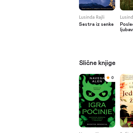
Lusinda Rajli
Lusind
Sestra iz senke
Posle
ljuba
Slične knjige
0