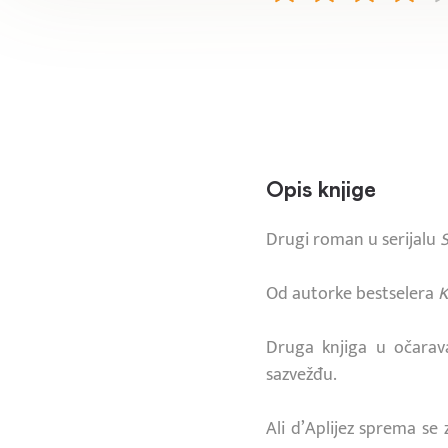
Opis knjige
Drugi roman u serijalu
Od autorke bestselera
K
Druga knjiga u očarav
sazvežđu.
Ali d’Aplijez sprema se 