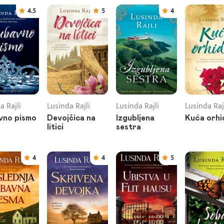
4.5
5
4
a Rajli
Lusinda Rajli
Lusinda Rajli
Lusinda Raj
vno pismo
Devojčica na
Izgubljena
Kuća orhi
litici
sestra
4
4
5