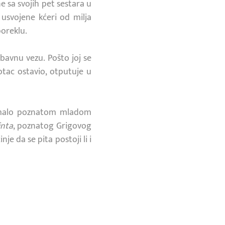
 sa svojih pet sestara u
usvojene kćeri od milja
poreklu.
bavnu vezu. Pošto joj se
otac ostavio, otputuje u
 s malo poznatom mladom
inta
, poznatog Grigovog
nje da se pita postoji li i