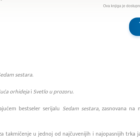
Ova knjiga je dostup
Sedam sestara
.
uća orhideja
i
Svetlo u prozoru
.
ajućem bestseler serijalu
Sedam sestara
, zasnovana na 
za takmičenje u jednoj od najčuvenijih i najopasnijih trka 