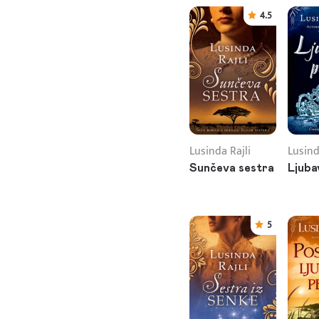
4.5
Lusinda Rajli
Lusind
Sunčeva sestra
Ljuba
5