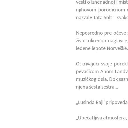
vesti o iznenadnoj i mi
njihovom porodičnom do
nazvale Tata Solt – svak
Neposredno pre očeve sm
život okrenuo naglavce,
ledene lepote Norveške.
Otkrivajući svoje pore
pevačicom Anom Landvik,
muzičkog dela. Dok saznaje
njena šesta sestra...
„Lusinda Rajli pripoveda
„Upečatljiva atmosfera, v