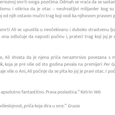
sterioznoj smrti svoga poočima. Odmah se vraća da se sastane
mu i otkriva da je otac – neuhvatljivi milijarder kog su 
oj od njih ostavio mučni trag koji vodi ka njihovom pravom 
rti Ali se upustila u neočekivanu i duboko strastvenu lju
 ona odlučuje da napusti pučinu i, prateći trag koji joj je 
klo, Ali shvata da je njena priča nerazmrsivo povezana
 koja je pre više od sto godina pevala na premijeri
Per G
 više o Ani, Ali počinje da se pita ko joj je pravi otac. I poči
 apsolutno fantastično. Prava poslastica.“ Ketrin Veb
išeslojnost, priča koja dira u srce.“
Grazia