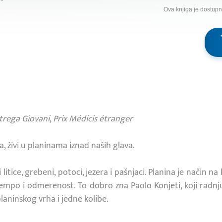
Ova knjiga je dostup
trega Giovani
,
Prix Médicis étranger
a, živi u planinama iznad naših glava.
itice, grebeni, potoci, jezera i pašnjaci. Planina je način na k
 tempo i odmerenost. To dobro zna Paolo Konjeti, koji ra
aninskog vrha i jedne kolibe.