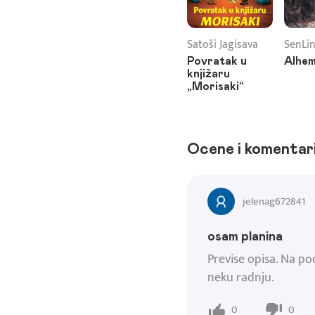
Satoši Jagisava
SenLin
Povratak u
Alhem
knjižaru
„Morisaki“
Ocene i komentar
jelenag672841
osam planina
Previse opisa. Na po
neku radnju.
0
0