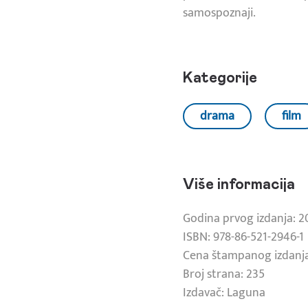
samospoznaji.
Kategorije
drama
film
Više informacija
Godina prvog izdanja: 2
ISBN: 978-86-521-2946-1
Cena štampanog izdanja
Broj strana: 235
Izdavač: Laguna