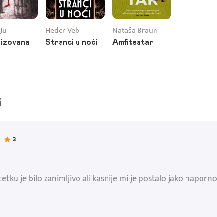
Ju
Heder Veb
Nataša Braun
izovana
Stranci u noći
Amfiteatar
i
3
cetku je bilo zanimljivo ali kasnije mi je postalo jako napor