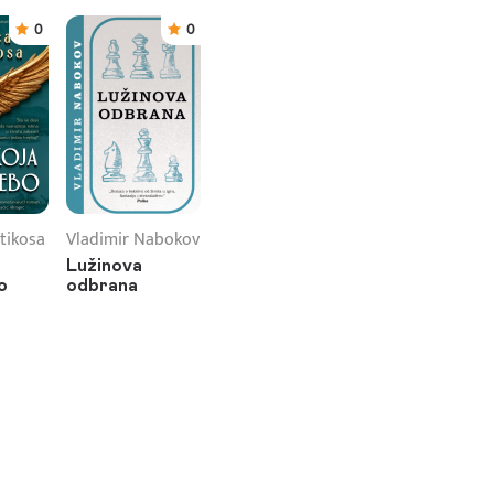
0
0
tikosa
Vladimir Nabokov
Lužinova
o
odbrana