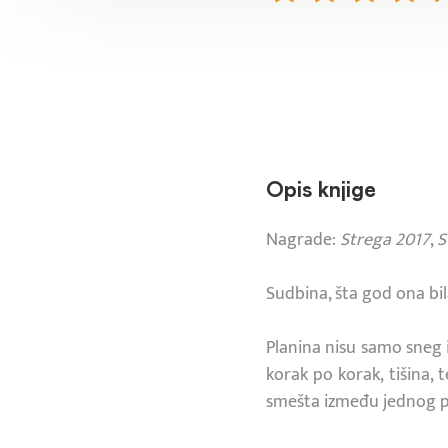
Opis knjige
Nagrade:
Strega 2017
,
S
Sudbina, šta god ona bil
Planina nisu samo sneg i l
korak po korak, tišina,
smešta između jednog pl