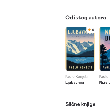
Od istog autora
0
Paolo Konjeti
Paolo 
Ljubavnici
Niže u
Slične knjige