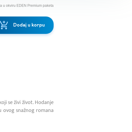
na u okviru EDEN Premium paketa
Dodaj u korpu
oji se živi život. Hodanje
dnju ovog snažnog romana