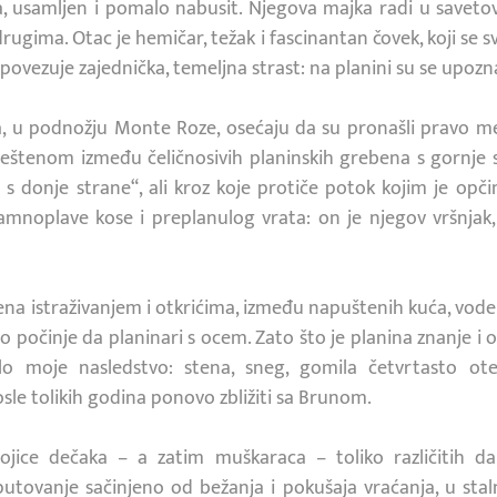
a, usamljen i pomalo nabusit. Njegova majka radi u savetova
rugima. Otac je hemičar, težak i fascinantan čovek, koji se s
 povezuje zajednička, temeljna strast: na planini su se upoznali
, u podnožju Monte Roze, osećaju da su pronašli pravo me
eštenom između čeličnosivih planinskih grebena s gornje st
 donje strane“, ali kroz koje protiče potok kojim je opč
mnoplave kose i preplanulog vrata: on je njegov vršnjak
ena istraživanjem i otkrićima, između napuštenih kuća, voden
 počinje da planinari s ocem. Zato što je planina znanje i 
bilo moje nasledstvo: stena, sneg, gomila četvrtasto ot
sle tolikih godina ponovo zbližiti sa Brunom.
dvojice dečaka – a zatim muškaraca – toliko različitih d
utovanje sačinjeno od bežanja i pokušaja vraćanja, u stal