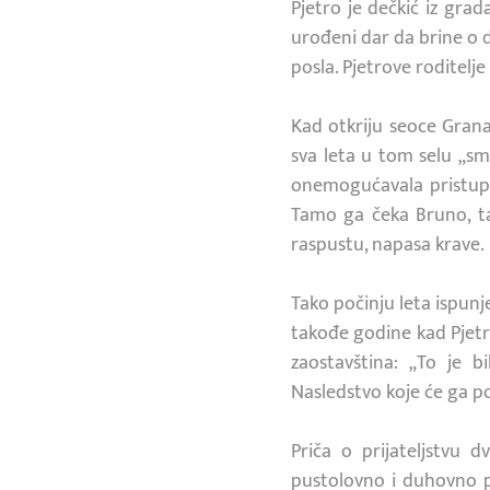
Pjetro je dečkić iz grad
urođeni dar da brine o d
posla. Pjetrove roditelje
Kad otkriju seoce Grana
sva leta u tom selu „sm
onemogućavala pristup s
Tamo ga čeka Bruno, ta
raspustu, napasa krave.
Tako počinju leta ispunj
takođe godine kad Pjetro
zaostavština: „To je 
Nasledstvo koje će ga po
Priča o prijateljstvu 
pustolovno i duhovno p