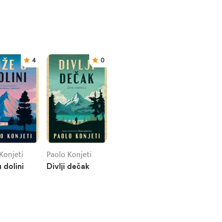
4
0
Konjeti
Paolo Konjeti
 dolini
Divlji dečak