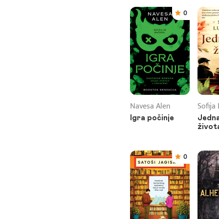
0
Navesa Alen
Sofija
Igra počinje
Jedna
život
0