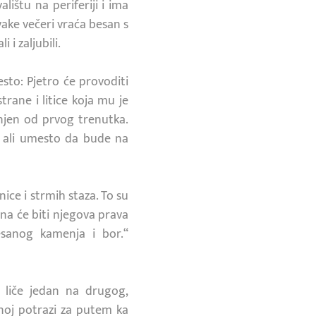
lištu na periferiji i ima
vake večeri vraća besan s
 i zaljubili.
sto: Pjetro će provoditi
rane i litice koja mu je
injen od prvog trenutka.
, ali umesto da bude na
ice i strmih staza. To su
ona će biti njegova prava
esanog kamenja i bor.“
a liče jedan na drugog,
noj potrazi za putem ka