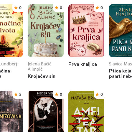
0
0
0
 Lundberj
Jelena Bačić
Slavica Mas
Prva kraljica
Alimpić
čina
Ptica koja
a
Krojačev sin
pamti neb
5
0
0