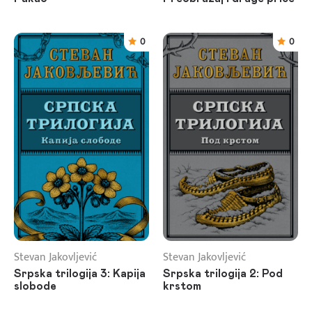
0
0
Stevan Jakovljević
Stevan Jakovljević
Srpska trilogija 3: Kapija
Srpska trilogija 2: Pod
slobode
krstom