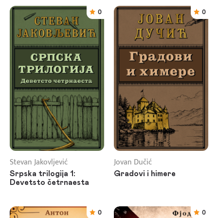
0
0
Stevan Jakovljević
Jovan Dučić
Srpska trilogija 1:
Gradovi i himere
Devetsto četrnaesta
0
0