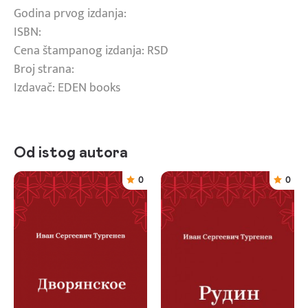
Godina prvog izdanja:
ISBN:
Cena štampanog izdanja: RSD
Broj strana:
Izdavač: EDEN books
Od istog autora
0
0