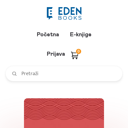
Početna
E-knjige
0
Prijava