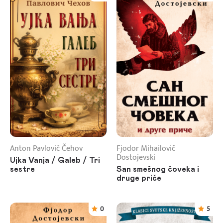
Anton Pavlovič Čehov
Fjodor Mihailovič
Dostojevski
Ujka Vanja / Galeb / Tri
sestre
San smešnog čoveka i
druge priče
0
5