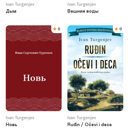
Ivan Turgenjev
Ivan Turgenjev
Дым
Вешние воды
0
0
Ivan Turgenjev
Ivan Turgenjev
Новь
Ruđin / Očevi i deca