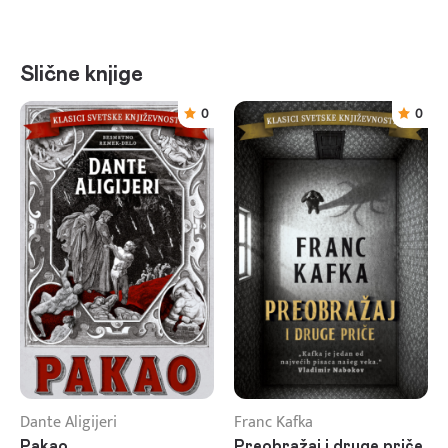
Slične knjige
0
0
Dante Aligijeri
Franc Kafka
Pakao
Preobražaj i druge priče