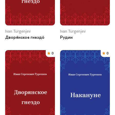
Ivan Turgenjev
Ivan Turgenjev
Дворя́нское гнездо́
Рудин
0
0