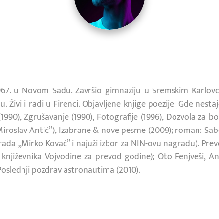
967. u Novom Sadu. Završio gimnaziju u Sremskim Karlov
u. Živi i radi u Firenci. Objavljene knjige poezije: Gde nest
 (1990), Zgrušavanje (1990), Fotografije (1996), Dozvola za b
roslav Antić”), Izabrane & nove pesme (2009); roman: Sab
rada „Mirko Kovač” i najuži izbor za NIN-ovu nagradu). Prevod
 književnika Vojvodine za prevod godine); Oto Fenjveši, A
oslednji pozdrav astronautima (2010).