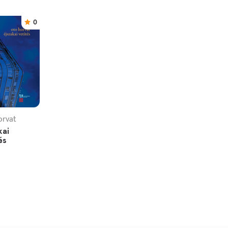
0
orvat
kai
és