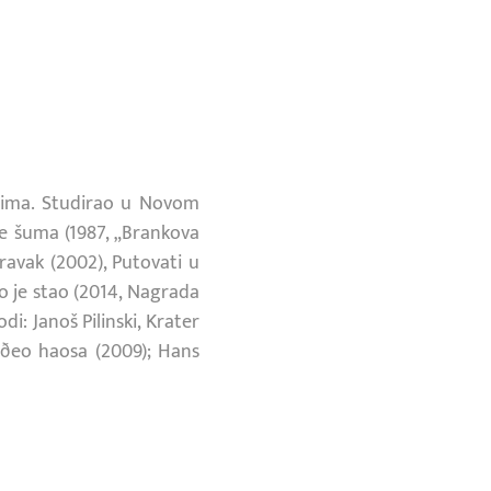
cima. Studirao u Novom
aje šuma (1987, „Brankova
oravak (2002), Putovati u
o je stao (2014, Nagrada
i: Janoš Pilinski, Krater
nðeo haosa (2009); Hans