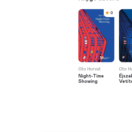
0
Oto Horvat
Oto H
Night-Time
Éjsza
Showing
Vetít