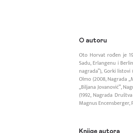
O autoru
Oto Horvat rođen je 1
Sadu, Erlangenu i Berlin
nagrada”), Gorki listovi
Olmo (2008, Nagrada „Mi
„Biljana Jovanović”, Nag
(1992, Nagrada Društva
Magnus Encensberger, P
Knjige autora