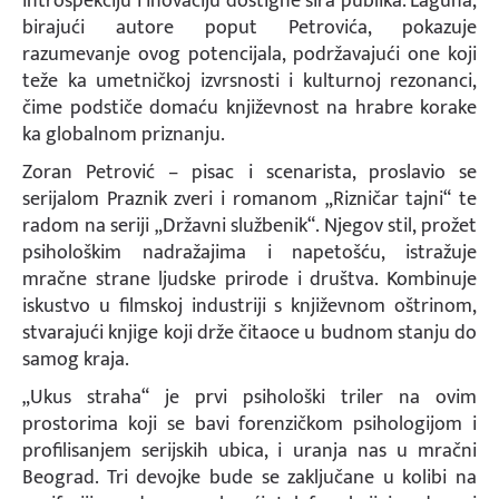
introspekciju i inovaciju dostigne šira publika. Laguna,
birajući autore poput Petrovića, pokazuje
razumevanje ovog potencijala, podržavajući one koji
teže ka umetničkoj izvrsnosti i kulturnoj rezonanci,
čime podstiče domaću književnost na hrabre korake
ka globalnom priznanju.
Zoran Petrović – pisac i scenarista, proslavio se
serijalom Praznik zveri i romanom „Rizničar tajni“ te
radom na seriji „Državni službenik“. Njegov stil, prožet
psihološkim nadražajima i napetošću, istražuje
mračne strane ljudske prirode i društva. Kombinuje
iskustvo u filmskoj industriji s književnom oštrinom,
stvarajući knjige koji drže čitaoce u budnom stanju do
samog kraja.
„Ukus straha“ je prvi psihološki triler na ovim
prostorima koji se bavi forenzičkom psihologijom i
profilisanjem serijskih ubica, i uranja nas u mračni
Beograd. Tri devojke bude se zaključane u kolibi na