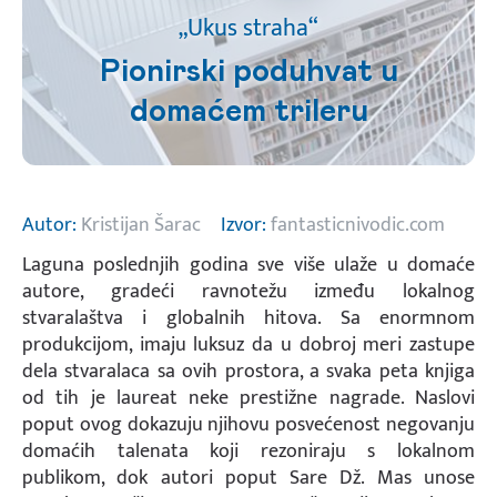
„Ukus straha“
Pionirski poduhvat u
domaćem trileru
Autor:
Kristijan Šarac
Izvor:
fantasticnivodic.com
Laguna poslednjih godina sve više ulaže u domaće
autore, gradeći ravnotežu između lokalnog
stvaralaštva i globalnih hitova. Sa enormnom
produkcijom, imaju luksuz da u dobroj meri zastupe
dela stvaralaca sa ovih prostora, a svaka peta knjiga
od tih je laureat neke prestižne nagrade. Naslovi
poput ovog dokazuju njihovu posvećenost negovanju
domaćih talenata koji rezoniraju s lokalnom
publikom, dok autori poput Sare Dž. Mas unose