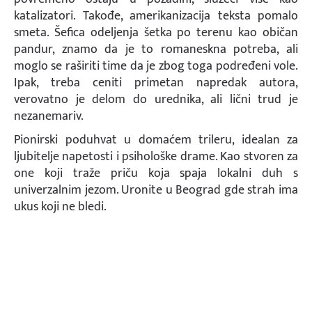
katalizatori. Takođe, amerikanizacija teksta pomalo
smeta. Šefica odeljenja šetka po terenu kao običan
pandur, znamo da je to romaneskna potreba, ali
moglo se raširiti time da je zbog toga podređeni vole.
Ipak, treba ceniti primetan napredak autora,
verovatno je delom do urednika, ali lični trud je
nezanemariv.
Pionirski poduhvat u domaćem trileru, idealan za
ljubitelje napetosti i psihološke drame. Kao stvoren za
one koji traže priču koja spaja lokalni duh s
univerzalnim jezom. Uronite u Beograd gde strah ima
ukus koji ne bledi.