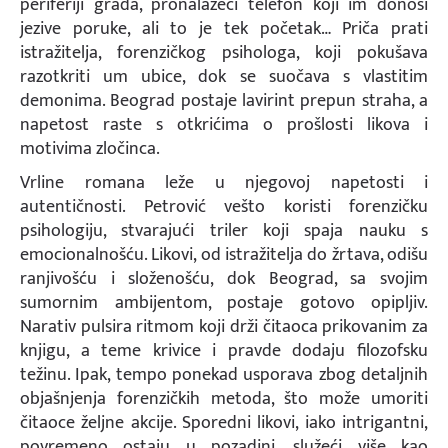
periferiji grada, pronalazeći telefon koji im donosi
jezive poruke, ali to je tek početak… Priča prati
istražitelja, forenzičkog psihologa, koji pokušava
razotkriti um ubice, dok se suočava s vlastitim
demonima. Beograd postaje lavirint prepun straha, a
napetost raste s otkrićima o prošlosti likova i
motivima zločinca.
Vrline romana leže u njegovoj napetosti i
autentičnosti. Petrović vešto koristi forenzičku
psihologiju, stvarajući triler koji spaja nauku s
emocionalnošću. Likovi, od istražitelja do žrtava, odišu
ranjivošću i složenošću, dok Beograd, sa svojim
sumornim ambijentom, postaje gotovo opipljiv.
Narativ pulsira ritmom koji drži čitaoca prikovanim za
knjigu, a teme krivice i pravde dodaju filozofsku
težinu. Ipak, tempo ponekad usporava zbog detaljnih
objašnjenja forenzičkih metoda, što može umoriti
čitaoce željne akcije. Sporedni likovi, iako intrigantni,
povremeno ostaju u pozadini, služeći više kao