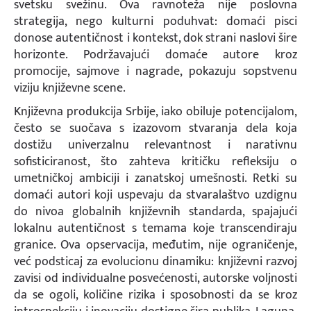
svetsku svežinu. Ova ravnoteža nije poslovna
strategija, nego kulturni poduhvat: domaći pisci
donose autentičnost i kontekst, dok strani naslovi šire
horizonte. Podržavajući domaće autore kroz
promocije, sajmove i nagrade, pokazuju sopstvenu
viziju književne scene.
Književna produkcija Srbije, iako obiluje potencijalom,
često se suočava s izazovom stvaranja dela koja
dostižu univerzalnu relevantnost i narativnu
sofisticiranost, što zahteva kritičku refleksiju o
umetničkoj ambiciji i zanatskoj umešnosti. Retki su
domaći autori koji uspevaju da stvaralaštvo uzdignu
do nivoa globalnih književnih standarda, spajajući
lokalnu autentičnost s temama koje transcendiraju
granice. Ova opservacija, međutim, nije ograničenje,
već podsticaj za evolucionu dinamiku: književni razvoj
zavisi od individualne posvećenosti, autorske voljnosti
da se ogoli, količine rizika i sposobnosti da se kroz