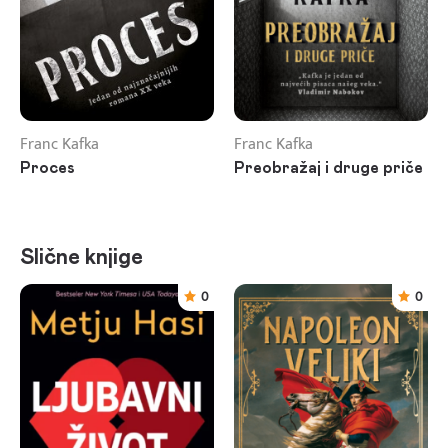
Franc Kafka
Franc Kafka
Proces
Preobražaj i druge priče
Slične knjige
0
0