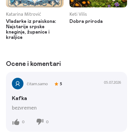
Katarina Mitrović
Keti Vilis
Vladarke iz praiskona:
Dobra priroda
Najstarije srpske
kneginje, županice i
kraljice
Ocene i komentari
05.07.2026
čitam.samo
5
Kafka
bezvremen
0
0