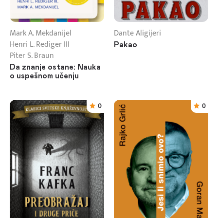
Mark A. Mekdanijel
Dante Aligijeri
Henri L. Rediger III
Pakao
Piter S. Braun
Da znanje ostane: Nauka
o uspešnom učenju
0
0