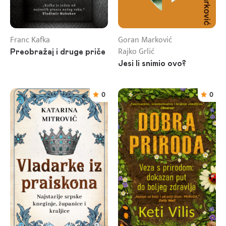
Franc Kafka
Goran Marković
Rajko Grlić
Preobražaj i druge priče
Jesi li snimio ovo?
0
0