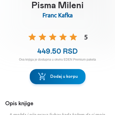
Pisma Mileni
Franc Kafka
5
449.50 RSD
Ova knjiga je dostupna u okviru EDEN Premium paketa
Dodaj u korpu
Opis knjige
A možda i nije prava ljubav kada kažem da si moje