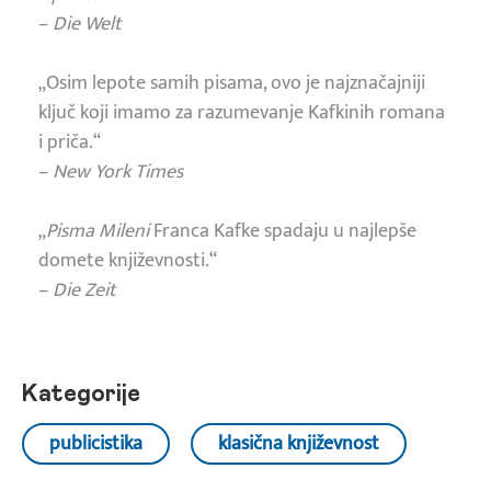
–
Die Welt
„Osim lepote samih pisama, ovo je najznačajniji
ključ koji imamo za razumevanje Kafkinih romana
i priča.“
–
New York Times
„
Pisma Mileni
Franca Kafke spadaju u najlepše
domete književnosti.“
–
Die Zeit
Kategorije
publicistika
klasična književnost