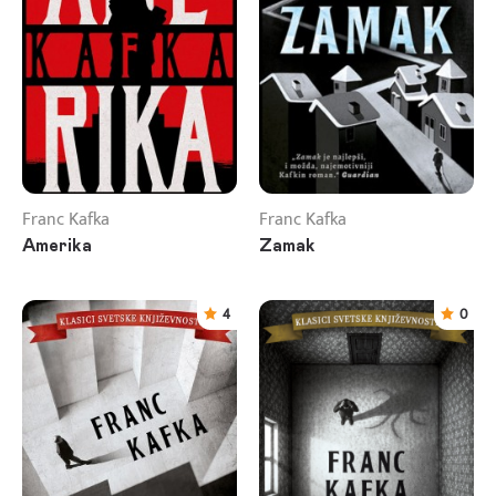
Franc Kafka
Franc Kafka
Amerika
Zamak
4
0