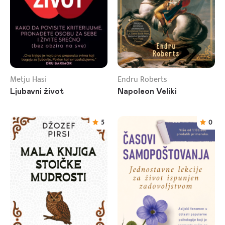
Metju Hasi
Endru Roberts
Ljubavni život
Napoleon Veliki
5
0