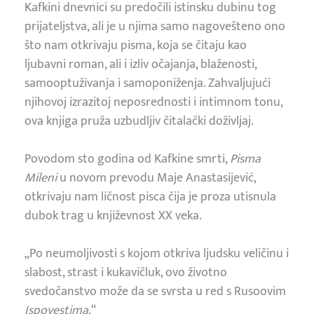
Kafkini dnevnici su predočili istinsku dubinu tog
prijateljstva, ali je u njima samo nagovešteno ono
što nam otkrivaju pisma, koja se čitaju kao
ljubavni roman, ali i izliv očajanja, blaženosti,
samooptuživanja i samoponiženja. Zahvaljujući
njihovoj izrazitoj neposrednosti i intimnom tonu,
ova knjiga pruža uzbudljiv čitalački doživljaj.
Povodom sto godina od Kafkine smrti,
Pisma
Mileni
u novom prevodu Maje Anastasijević,
otkrivaju nam ličnost pisca čija je proza utisnula
dubok trag u književnost XX veka.
„Po neumoljivosti s kojom otkriva ljudsku veličinu i
slabost, strast i kukavičluk, ovo životno
svedočanstvo može da se svrsta u red s Rusoovim
Ispovestima
.“