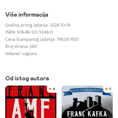
Više informacija
Godina prvog izdanja: 2024-10-19
ISBN: 978-86-521-5348-0
Cena štampanog izdanja: 799.00 RSD
Broj strana: 280
Izdavač: Laguna
Od istog autora
4
5