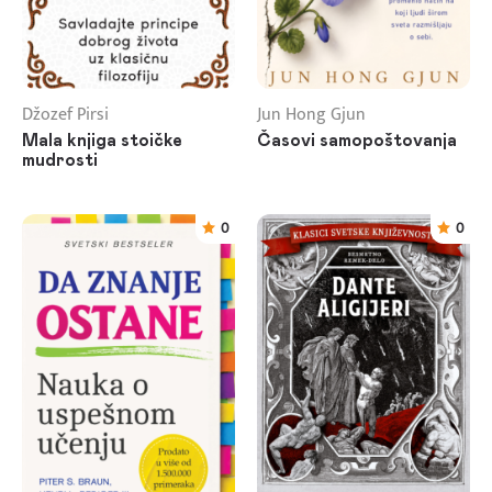
Džozef Pirsi
Jun Hong Gjun
Mala knjiga stoičke
Časovi samopoštovanja
mudrosti
0
0