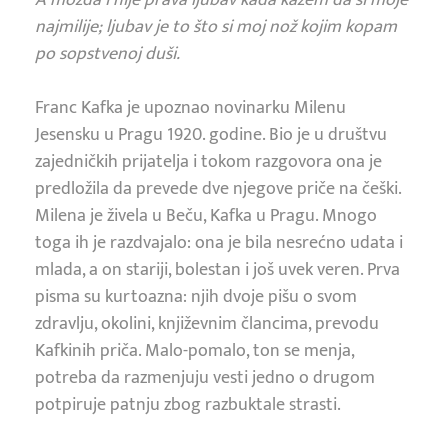
najmilije; ljubav je to što si moj nož kojim kopam
po sopstvenoj duši.
Franc Kafka je upoznao novinarku Milenu
Jesensku u Pragu 1920. godine. Bio je u društvu
zajedničkih prijatelja i tokom razgovora ona je
predložila da prevede dve njegove priče na češki.
Milena je živela u Beču, Kafka u Pragu. Mnogo
toga ih je razdvajalo: ona je bila nesrećno udata i
mlada, a on stariji, bolestan i još uvek veren. Prva
pisma su kurtoazna: njih dvoje pišu o svom
zdravlju, okolini, književnim člancima, prevodu
Kafkinih priča. Malo-pomalo, ton se menja,
potreba da razmenjuju vesti jedno o drugom
potpiruje patnju zbog razbuktale strasti.