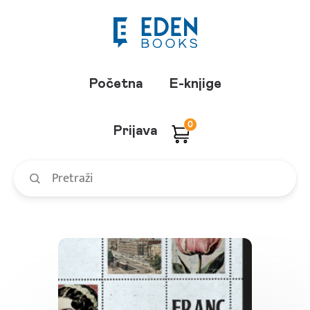
Početna
E-knjige
0
Prijava