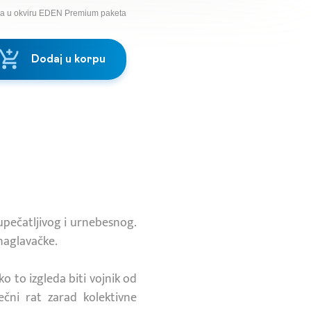
na u okviru EDEN Premium paketa
Dodaj u korpu
upečatljivog i urnebesnog.
 naglavačke.
 to izgleda biti vojnik od
čni rat zarad kolektivne