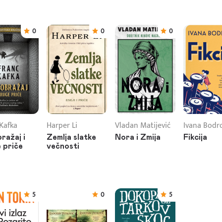
0
0
0
Kafka
Harper Li
Vladan Matijević
Ivana Bodr
ražaj i
Zemlja slatke
Nora i Zmija
Fikcija
 priče
večnosti
5
0
5