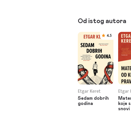
Od istog autora
4.5
Etgar Keret
Etgar 
Sedam dobrih
Mater
godina
koje 
snovi