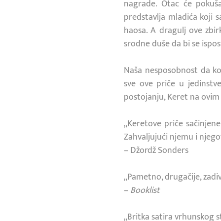
nagrade. Otac će pokuša
predstavlja mladića koji s
haosa. A dragulj ove zbir
srodne duše da bi se ispos
Naša nesposobnost da kom
sve ove priče u jedinst
postojanju, Keret na ovi
„Keretove priče sačinjene 
Zahvaljujući njemu i njegov
– Džordž Sonders
„Pametno, drugačije, zadiv
–
Booklist
„Britka satira vrhunskog st