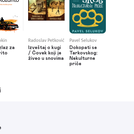
okin
Radoslav Petković
Pavel Selukov
zlaz za
Izveštaj o kugi
Dokopati se
ito
/ Čovek koji je
Tarkovskog:
živeo u snovima
Nekulturne
priče
i
e