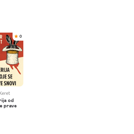
0
Keret
ija od
se prave