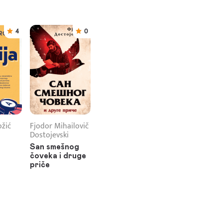
4
0
ožić
Fjodor Mihailovič
Dostojevski
San smešnog
čoveka i druge
priče