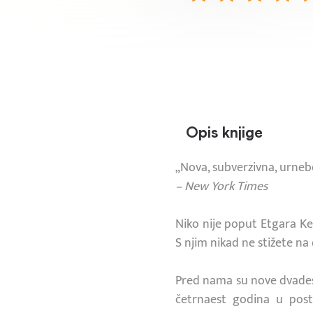
Opis knjige
„Nova, subverzivna, urneb
– New York Times
Niko nije poput Etgara Ke
S njim nikad ne stižete na
Pred nama su nove dvades
četrnaest godina u post