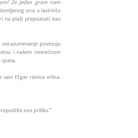
nom!
Za jedan gram
nam
slomljenog srca u lavirintu
ri na plaži prepoznati kao
no nerazumevanje povezuju
anstvu i našem nesrećnom
 spasa.
e sam Etgar riznica vrlina.
ropustite ovu priliku.“