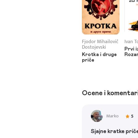
Fjodor Mihailovič
Ivan T
Dostojevski
Prvi i
Krotka i druge
Rozar
priče
Ocene i komentar
Marko
5
Sjajne kratke prič