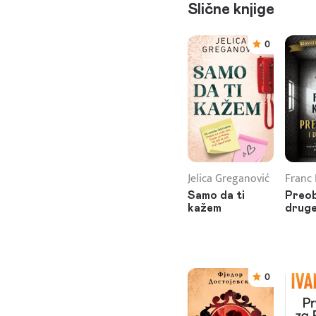
Slične knjige
0
Jelica Greganović
Franc 
Samo da ti
Preob
kažem
druge
0