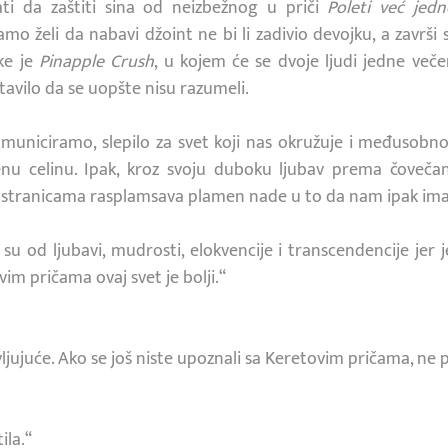
ti da zaštiti sina od neizbežnog u priči
Poleti već jed
amo želi da nabavi džoint ne bi li zadivio devojku, a završi 
ke je
Pinapple Crush
, u kojem će se dvoje ljudi jedne veče
tavilo da se uopšte nisu razumeli.
uniciramo, slepilo za svet koji nas okružuje i međusob
venu celinu. Ipak, kroz svoju duboku ljubav prema čoveč
m stranicama rasplamsava plamen nade u to da nam ipak ima
su od ljubavi, mudrosti, elokvencije i transcendencije jer j
im pričama ovaj svet je bolji.“
ljujuće. Ako se još niste upoznali sa Keretovim pričama, ne p
ila.“