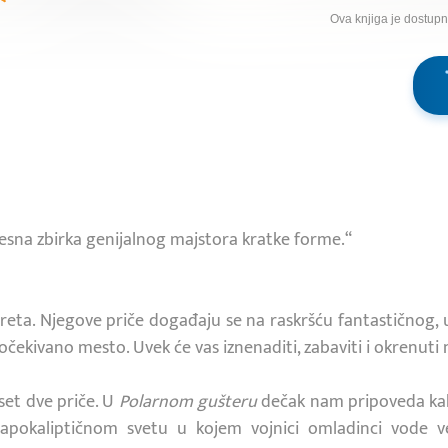
Ova knjiga je dostup
esna zbirka genijalnog majstora kratke forme.“
reta. Njegove priče događaju se na raskršću fantastičnog, 
 očekivano mesto. Uvek će vas iznenaditi, zabaviti i okrenuti
et dve priče. U
Polarnom gušteru
dečak nam pripoveda kako
apokaliptičnom svetu u kojem vojnici omladinci vode ve