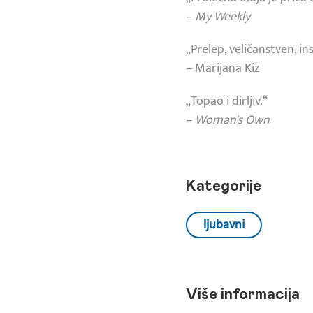
–
My Weekly
„Prelep, veličanstven, i
– Marijana Kiz
„Topao i dirljiv.“
–
Woman's Own
Kategorije
ljubavni
Više informacija