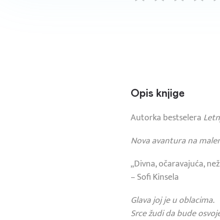
Opis knjige
Autorka bestselera
Letn
Nova avantura na male
„Divna, očaravajuća, ne
– Sofi Kinsela
Glava joj je u oblacima.
Srce žudi da bude osvoj