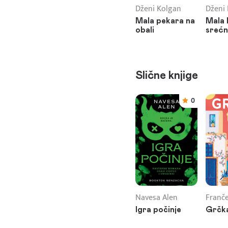
Dženi Kolgan
Dženi
Mala pekara na
Mala 
obali
srećn
Slične knjige
0
Navesa Alen
Franče
Igra počinje
Grčka