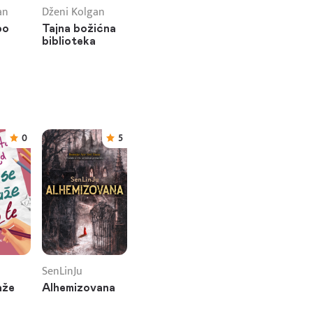
an
Dženi Kolgan
bo
Tajna božićna
biblioteka
0
5
SenLinJu
aže
Alhemizovana