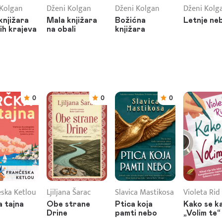
 Kolgan
Dženi Kolgan
Dženi Kolgan
Dženi Kolg
knjižara
Mala knjižara
Božićna
Letnje ne
ih krajeva
na obali
knjižara
0
0
0
ska Ketlou
Ljiljana Šarac
Slavica Mastikosa
Violeta Rid
 tajna
Obe strane
Ptica koja
Kako se k
Drine
pamti nebo
„Volim te“