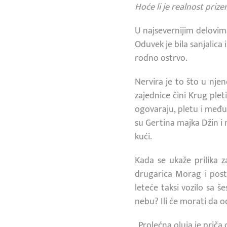
Hoće li je realnost prizem
U najsevernijim delovim
Oduvek je bila sanjalica
rodno ostrvo.
Nervira je to što u nje
zajednice čini Krug plet
ogovaraju, pletu i među
su Gertina majka Džin i 
kući.
Kada se ukaže prilika z
drugarica Morag i post
leteće taksi vozilo sa š
nebu? Ili će morati da o
„Prolećna oluja je priča