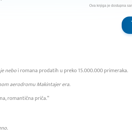
Ova knjiga je dostupna sa
je nebo
i romana prodatih u preko 15.000.000 primeraka.
nom aerodromu Makintajer era.
žna, romantična priča.“
eno.