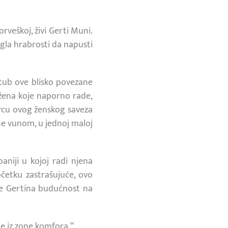
veškoj, živi Gerti Muni.
ogla hrabrosti da napusti
Stub ove blisko povezane
h žena koje naporno rade,
srcu ovog ženskog saveza
ene vunom, u jednoj maloj
aniji u kojoj radi njena
četku zastrašujuće, ovo
i je Gertina budućnost na
te iz zone komfora.“