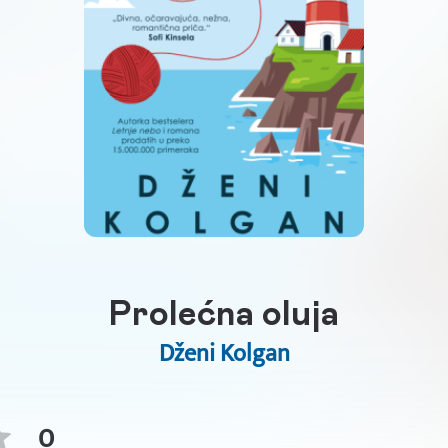
Prolećna oluja
Dženi Kolgan
0