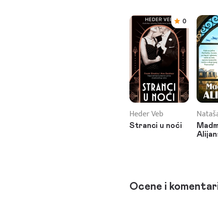
0
Heder Veb
Nataša
Stranci u noći
Madm
Alija
Ocene i komentar