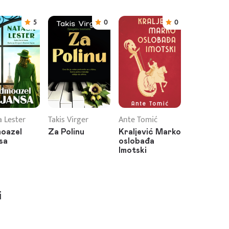
5
0
0
 Lester
Takis Virger
Ante Tomić
oazel
Za Polinu
Kraljević Marko
nsa
oslobađa
Imotski
i