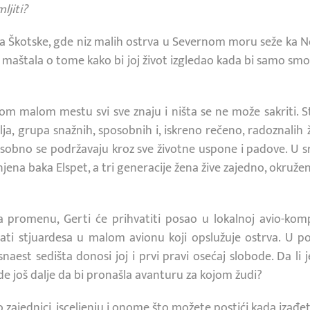
ljiti?
a Škotske, gde niz malih ostrva u Severnom moru seže ka Nor
 i maštala o tome kako bi joj život izgledao kada bi samo sm
nom malom mestu svi sve znaju i ništa se ne može sakriti. 
ilja, grupa snažnih, sposobnih i, iskreno rečeno, radoznali
sobno se podržavaju kroz sve životne uspone i padove. U 
njena baka Elspet, a tri generacije žena žive zajedno, okruž
a promenu, Gerti će prihvatiti posao u lokalnoj avio-komp
ati stjuardesa u malom avionu koji opslužuje ostrva. U po
esnaest sedišta donosi joj i prvi pravi osećaj slobode. Da l
de još dalje da bi pronašla avanturu za kojom žudi?
 o zajednici, isceljenju i onome što možete postići kada izađe