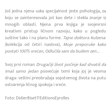
Još jedna njena uska specijalnost jeste psihologija, za
koju se zainteresovala još kao dete i stekla znanje iz
mnogih oblasti. Njena prva knjiga je svojevrsni
kreativni pristup ličnom razvoju, kako u pogledu
suštine tako i na planu forme.
Tajne doktora Kulzena
:
(kolekcija od četiri naslova),
Moje preporuke kako
postati 100% srećan
,
Odlučila sam da budem zen...
Svoj prvi roman
Drugačiji život počinje kad shvatiš da
imaš samo jedan
posvećuje temi koja joj je veoma
draga: veštini preobražaja sopstvenog života na putu
ostvarenja ličnog spokoja i sreće.
Foto: DidierBiset©EditionsEyrolles