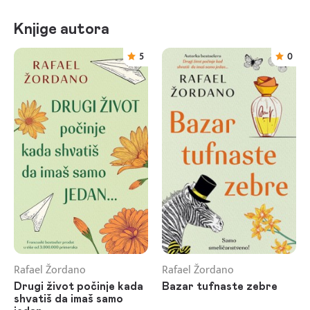
Knjige autora
5
0
Rafael Žordano
Rafael Žordano
Drugi život počinje kada
Bazar tufnaste zebre
shvatiš da imaš samo