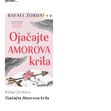
jedan...
0
Rafael Žordano
Ojačajte Amorova krila