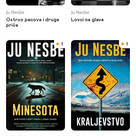
Ju Nesbe
Ju Nesbe
Ostrvo pacova i druge
Lovci na glave
priče
5
5