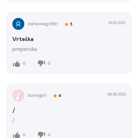
10.02.2025
stefanmegi1991
5
Vrteška
preporuka
0
0
08.08.2023
bunnygirl
4
/
/
0
0