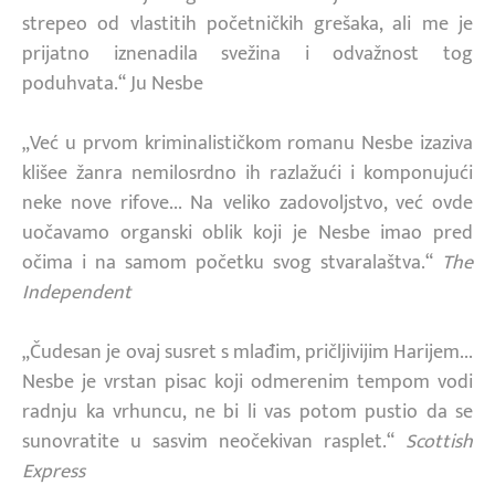
strepeo od vlastitih početničkih grešaka, ali me je
prijatno iznenadila svežina i odvažnost tog
poduhvata.“ Ju Nesbe
„Već u prvom kriminalističkom romanu Nesbe izaziva
klišee žanra nemilosrdno ih razlažući i komponujući
neke nove rifove... Na veliko zadovoljstvo, već ovde
uočavamo organski oblik koji je Nesbe imao pred
očima i na samom početku svog stvaralaštva.“
The
Independent
„Čudesan je ovaj susret s mlađim, pričljivijim Harijem...
Nesbe je vrstan pisac koji odmerenim tempom vodi
radnju ka vrhuncu, ne bi li vas potom pustio da se
sunovratite u sasvim neočekivan rasplet.“
Scottish
Express