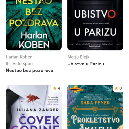
Harlan Koben
Metju Blejk
Ris Viderspun
Ubistvo u Parizu
Nestao bez pozdrava
4
0