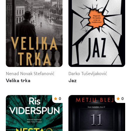
Nenad Novak Stefanović
Darko Tuševljaković
Velika trka
Jaz
0
0