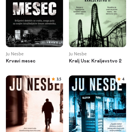
Ju Nesbe
Ju Nesbe
Krvavi mesec
Kralj Usa: Kraljevstvo 2
3.5
4