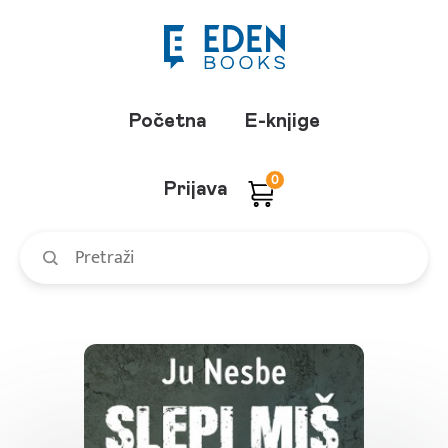
Početna
E-knjige
0
Prijava