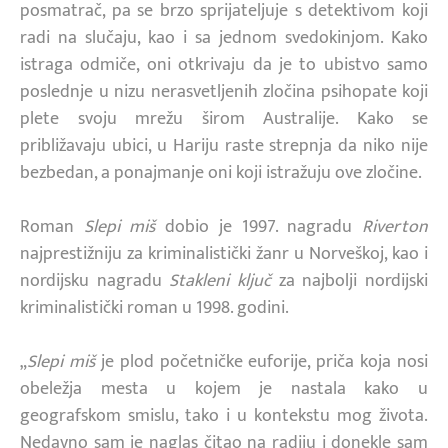
posmatrač, pa se brzo sprijateljuje s detektivom koji
radi na slučaju, kao i sa jednom svedokinjom. Kako
istraga odmiče, oni otkrivaju da je to ubistvo samo
poslednje u nizu nerasvetljenih zločina psihopate koji
plete svoju mrežu širom Australije. Kako se
približavaju ubici, u Hariju raste strepnja da niko nije
bezbedan, a ponajmanje oni koji istražuju ove zločine.
Roman
Slepi miš
dobio je 1997. nagradu
Riverton
najprestižniju za kriminalistički žanr u Norveškoj, kao i
nordijsku nagradu
Stakleni ključ
za najbolji nordijski
kriminalistički roman u 1998. godini.
„
Slepi miš
je plod početničke euforije, priča koja nosi
obeležja mesta u kojem je nastala kako u
geografskom smislu, tako i u kontekstu mog života.
Nedavno sam je naglas čitao na radiju i donekle sam