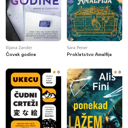
Ilijana Zander
Sara Pener
Čovek godine
Prokletstvo Amalfija
0
0