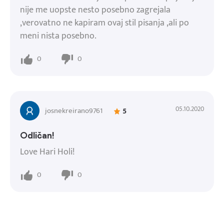
nije me uopste nesto posebno zagrejala
,verovatno ne kapiram ovaj stil pisanja ,ali po
meni nista posebno.
0
0
05.10.2020
josnekreirano9761
5
Odličan!
Love Hari Holi!
0
0