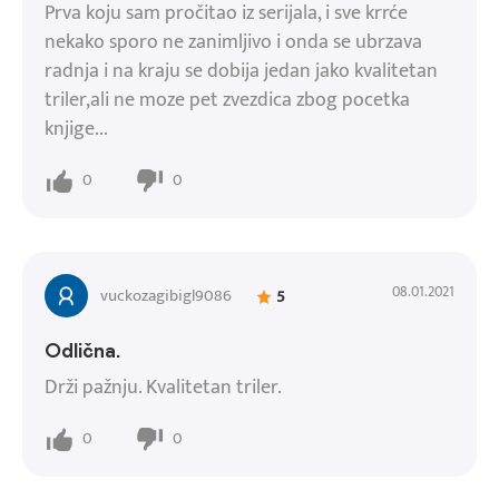
Prva koju sam pročitao iz serijala, i sve krrće
nekako sporo ne zanimljivo i onda se ubrzava
radnja i na kraju se dobija jedan jako kvalitetan
triler,ali ne moze pet zvezdica zbog pocetka
knjige...
0
0
08.01.2021
vuckozagibigl9086
5
Odlična.
Drži pažnju. Kvalitetan triler.
0
0