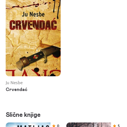
Ju Nesbe
Crvendać
Slične knjige
0
5