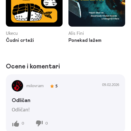
Ukecu
Alis Fini
Čudni crteži
Ponekad lažem
Ocene i komentari
09.02.2026
milovram
5
Odličan
Odličan!
0
0