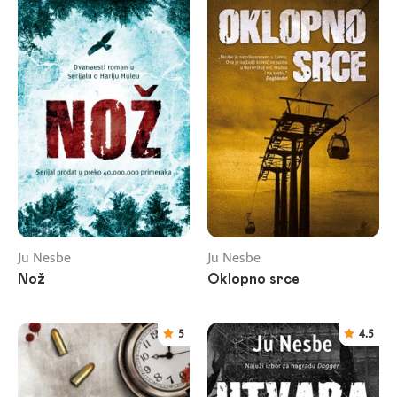
Ju Nesbe
Ju Nesbe
Nož
Oklopno srce
5
4.5