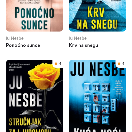
Ju Nesbe
Ju Nesbe
Ponoćno sunce
Krv na snegu
4
4