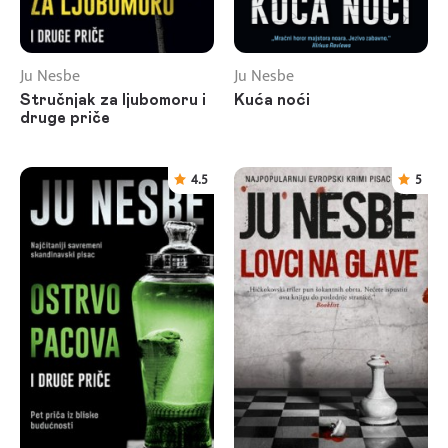
Ju Nesbe
Ju Nesbe
Stručnjak za ljubomoru i
Kuća noći
druge priče
4.5
5