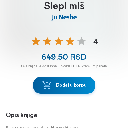
Slepi miš
Ju Nesbe
4
649.50 RSD
Ova knjiga je dostupna u okviru EDEN Premium paketa
Dodaj u korpu
Opis knjige
Prvi roman serijala o Hariju Huleu.