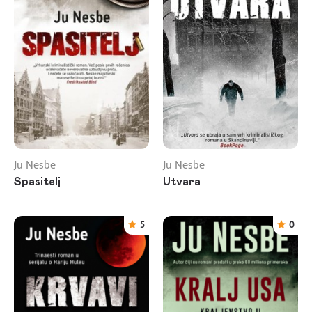
Ju Nesbe
Ju Nesbe
Spasitelj
Utvara
5
0