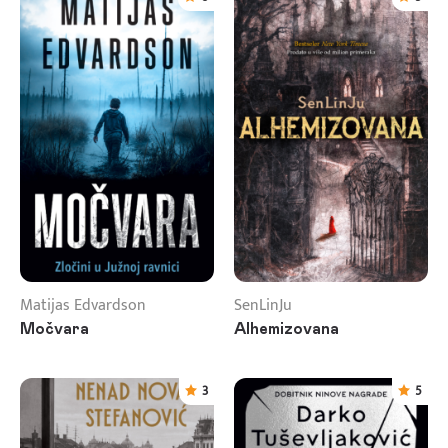
Matijas Edvardson
SenLinJu
Močvara
Alhemizovana
3
5