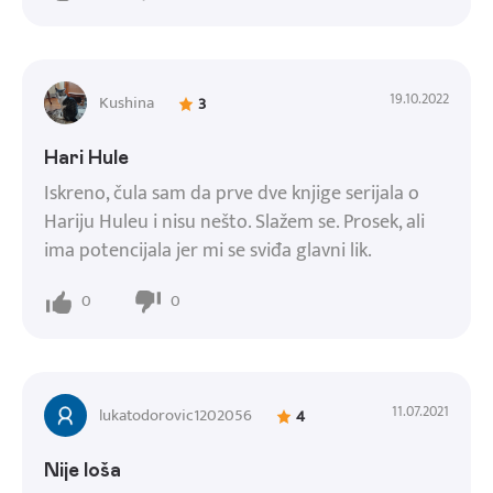
19.10.2022
Kushina
3
Hari Hule
Iskreno, čula sam da prve dve knjige serijala o
Hariju Huleu i nisu nešto. Slažem se. Prosek, ali
ima potencijala jer mi se sviđa glavni lik.
0
0
11.07.2021
lukatodorovic1202056
4
Nije loša