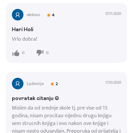
07.11.2020
aleksso
4
Hari Holi
Vrlo dobra!
0
0
17.10.2020
Ljubovija
2
povratak citanju :)
Mislim da od srednje skole tj. pre vise od 15
godina, nisam procitao nijednu drugu knjigu
sem strucnih knjiga i evo nakon ove knjige i
nisam nesto odusevljen. Preporuka od prijatelja i