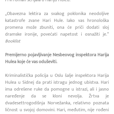
„Obavezna lektira za svakog poklonika neodoljive
katastrofe zvane Hari Hule. Iako vas hronološka
promena može zbuniti, ona će priči dodati sloj
dramske ironije, povećati napetost i osnažiti je.“
Booklist
Premijerno pojavljivanje Nesbeovog inspektora Harija
Hulea koje će vas oduševiti.
Kriminalistička policija u Oslu šalje inspektora Harija
Hulea u Sidnej da prati istragu jednog ubistva. Hari
ima odrešene ruke da pomogne u istrazi, ali i jasno
naređenje da se kloni nevolja. Žrtva je
dvadesettrogodišnja Norvežanka, relativno poznata
ličnost u svojoj domovini. Hari, međutim, nije rođeni