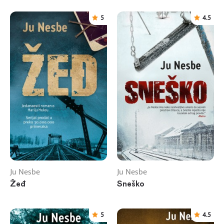
5
4.5
Ju Nesbe
Ju Nesbe
Žeđ
Sneško
5
4.5