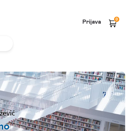
0
Prijava
žević
mo