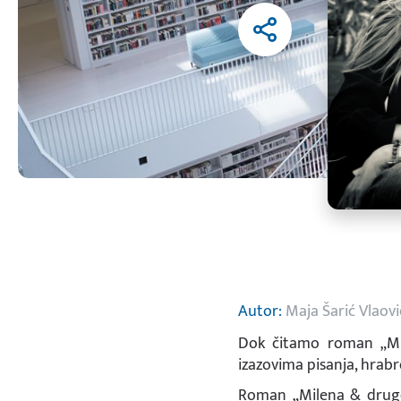
Autor:
Maja Šarić Vlaovi
Dok čitamo roman „Mi
izazovima pisanja, hrabr
Roman „Milena & druge