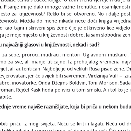
tu. Pisanje mi je dalo mnoge važne trenutke, i osamljenosti 
esto za književnost? Reklo bi se: otvoreno. No i dalje postoje
jiževnosti. Možda do mene nikada neće doći knjiga vrijedna
kao tajni i skriveni spis žene čije je otkriveno lice vidjel
ga je moje mjesto u književnosti dobro. Ja sam slobodna žen
najvažniji glasovi u književnosti, nekad i sad?
sa za sebe, proroci, mudraci, mentori. Uglavnom muškarci. 
no za sve, ali manje uticajno. Iz prohujalog vremena najv
ijet, ali autentičan. Najbolje je od velikih Rusa pisao žene. D
evjerovatan, jer će uvijek biti savremen. Virdžinija Vulf – i
hrabre, inovatorke. Onda Džejms Boldvin, Toni Morison. Sada
oman. Rejčel Kask hoda po ivici u tom smislu. Ali toliko je 
apiše.
dnje vreme najviše razmišljate, koja bi priča u nekom b
iti priču iz mog svijeta. Neću se kriti i lagati. Neću od d
je toliko mlada da neću o tome još dugo ništa reći. Čak ni o t