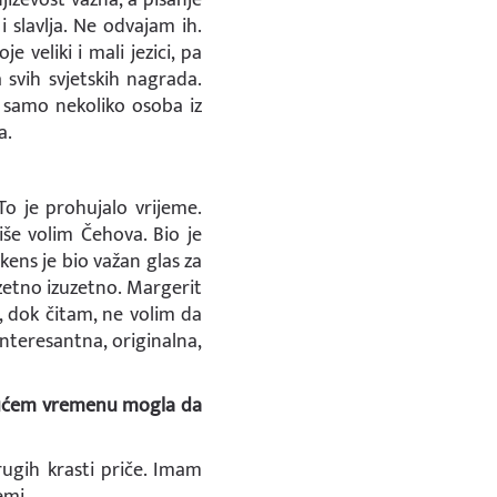
i slavlja. Ne odvajam ih.
 veliki i mali jezici, pa
 svih svjetskih nagrada.
o samo nekoliko osoba iz
a.
To je prohujalo vrijeme.
iše volim Čehova. Bio je
ikens je bio važan glas za
zuzetno izuzetno. Margerit
, dok čitam, ne volim da
interesantna, originalna,
udućem vremenu mogla da
rugih krasti priče. Imam
emi.