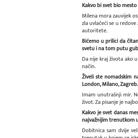
Kakvo bi svet bio mesto 
Milena mora zauvijek osta
zla uvlačeći se u redove 
autoritete.
Bićemo u prilici da čit
svetu i na tom putu gubi 
Da nije kraj života ako 
način.
Živeli ste nomadskim nač
London, Milano, Zagreb. 
Imam unutrašnji mir. N
život. Za pisanje je naj
Kakvo je svet danas mes
najvažnijim trenutkom u s
Dobitnica sam dvije vel
trenutak u kojem se iskr