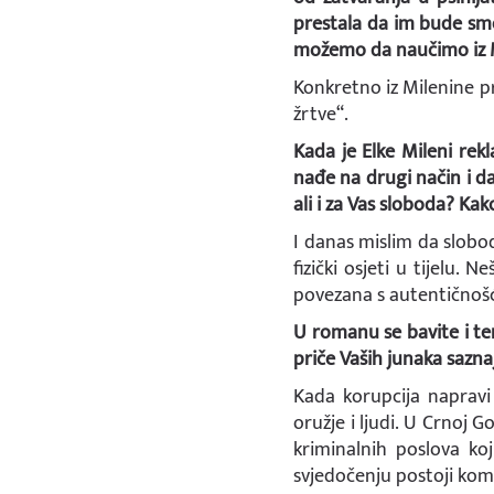
prestala da im bude sme
možemo da naučimo iz M
Konkretno iz Milenine p
žrtve“.
Kada je Elke Mileni rekl
nađe na drugi način i d
ali i za Vas sloboda? Kak
I danas mislim da slobo
fizički osjeti u tijelu. 
povezana s autentičnošć
U romanu se bavite i tem
priče Vaših junaka saz
Kada korupcija napravi 
oružje i ljudi. U Crnoj G
kriminalnih poslova koj
svjedočenju postoji ko