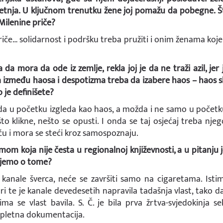
tnja. U ključnom trenutku žene joj pomažu da pobegne. Št
ilenine priče?
riče… solidarnost i podršku treba pružiti i onim ženama koje
a da mora da ode iz zemlje, rekla joj je da ne traži azil, jer
a između haosa i despotizma treba da izabere haos – haos sl
o je definišete?
da u početku izgleda kao haos, a možda i ne samo u početku
Nešto klikne, nešto se opusti. I onda se taj osjećaj treba nje
u i mora se steći kroz samospoznaju.
om koja nije česta u regionalnoj književnosti, a u pitanju je
najemo o tome?
kanale šverca, neće se završiti samo na cigaretama. Isti
ori te je kanale devedesetih napravila tadašnja vlast, tako da
ima se vlast bavila. S. Č. je bila prva žrtva-svjedokinja s
mpletna dokumentacija.