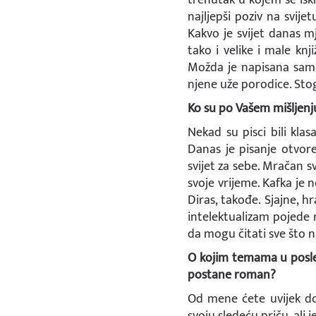
najljepši poziv na svije
Kakvo je svijet danas mj
tako i velike i male kn
Možda je napisana samo 
njene uže porodice. Sto
Ko su po Vašem mišljenju 
Nekad su pisci bili kla
Danas je pisanje otvore
svijet za sebe. Mračan sv
svoje vrijeme. Kafka je n
Diras, takođe. Sjajne, 
intelektualizam pojede r
da mogu čitati sve što n
O kojim temama u posle
postane roman?
Od mene ćete uvijek dob
svoju sledeću priču. ali 