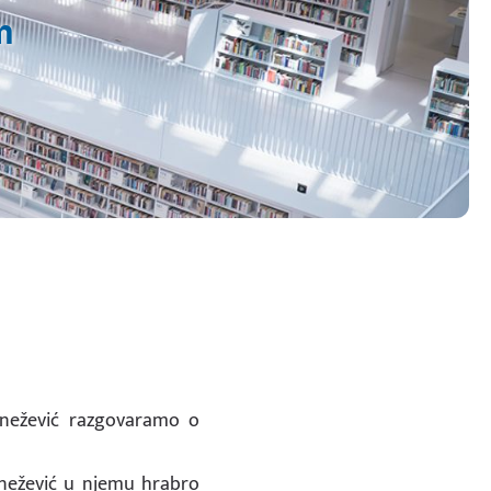
m
nežević razgovaramo o
nežević u njemu hrabro