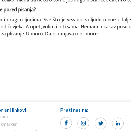
me pored pisanja?
m i dragim ljudima. Sve što je vezano za ljude mene i dalje 
e od čovjeka. A opet, volim i biti sama. Nemam nikakav pose
za plivanje. U moru. Da, ispunjava me i more.
risni linkovi
Prati nas na:
omoć
kmarker