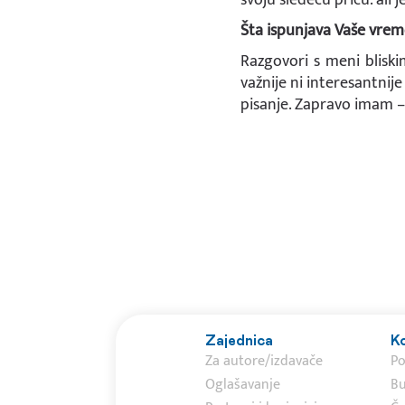
Šta ispunjava Vaše vre
Razgovori s meni bliski
važnije ni interesantnij
pisanje. Zapravo imam – 
Zajednica
Ko
Za autore/izdavače
P
Oglašavanje
Bu