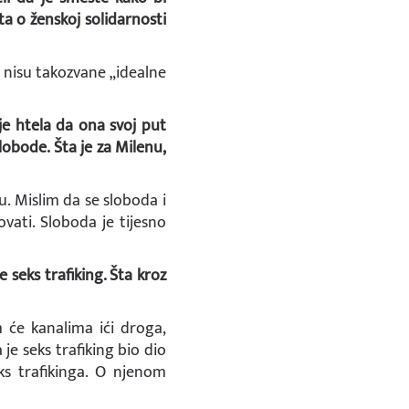
a o ženskoj solidarnosti
 nisu takozvane „idealne
 je htela da ona svoj put
obode. Šta je za Milenu,
. Mislim da se sloboda i
govati. Sloboda je tijesno
 seks trafiking. Šta kroz
m će kanalima ići droga,
 je seks trafiking bio dio
eks trafikinga. O njenom