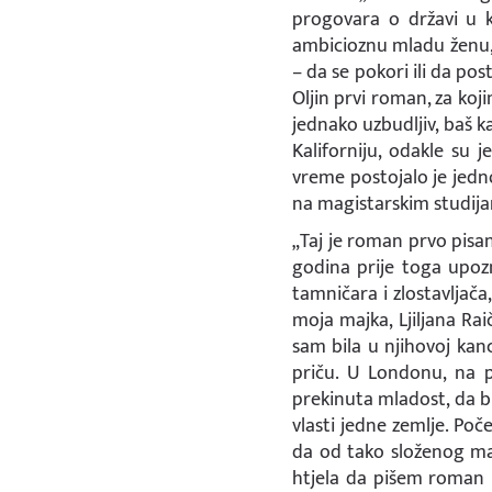
progovara o državi u k
ambicioznu mladu ženu, 
– da se pokori ili da p
Oljin prvi roman, za koji
jednako uzbudljiv, baš ka
Kaliforniju, odakle su 
vreme postojalo je jedno
na magistarskim studija
„Taj je roman prvo pisa
godina prije toga upozn
tamničara i zlostavljača
moja majka, Ljiljana Rai
sam bila u njihovoj kanc
priču. U Londonu, na p
prekinuta mladost, da bi
vlasti jedne zemlje. Po
da od tako složenog ma
htjela da pišem roman k