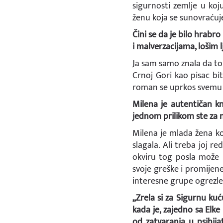
sigurnosti zemlje u koj
ženu koja se sunovraćuje 
Čini se da je bilo hrabr
i malverzacijama, lošim l
Ja sam samo znala da to
Crnoj Gori kao pisac bit
roman se uprkos svemu 
Milena je autentičan kn
jednom prilikom ste za nj
Milena je mlada žena ko
slagala. Ali treba joj 
okviru tog posla može n
svoje greške i promijen
interesne grupe ogrezle 
„Zrela si za Sigurnu kuć
kada je, zajedno sa Elk
od zatvaranja u psihija