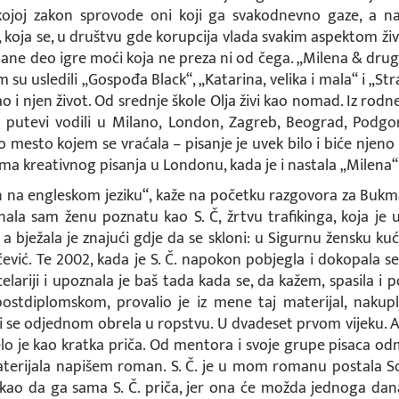
ojoj zakon sprovode oni koji ga svakodnevno gaze, a na
koja se, u društvu gde korupcija vlada svakim aspektom ži
ostane deo igre moći koja ne preza ni od čega. „Milena & dru
m su usledili „Gospođa Black“, „Katarina, velika i mala“ i „Str
o i njen život. Od srednje škole Olja živi kao nomad. Iz rodn
je putevi vodili u Milano, London, Zagreb, Beograd, Podgor
 mesto kojem se vraćala – pisanje je uvek bilo i biće njeno 
ma kreativnog pisanja u Londonu, kada je i nastala „Milena“
n na engleskom jeziku“, kaže na početku razgovora za Bukma
ala sam ženu poznatu kao S. Č, žrtvu trafikinga, koja je u
, a bježala je znajući gdje da se skloni: u Sigurnu žensku kuć
čević. Te 2002, kada je S. Č. napokon pobjegla i dokopala s
elariji i upoznala je baš tada kada se, da kažem, spasila i p
ostdiplomskom, provalio je iz mene taj materijal, nakup
 se odjednom obrela u ropstvu. U dvadeset prvom vijeku. A t
čelo je kao kratka priča. Od mentora i svoje grupe pisaca 
terijala napišem roman. S. Č. je u mom romanu postala So
ao da ga sama S. Č. priča, jer ona će možda jednoga dana 