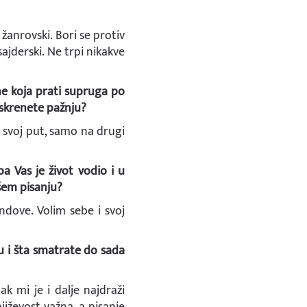
 žanrovski. Bori se protiv
sajderski. Ne trpi nikakve
ne koja prati supruga po
a skrenete pažnju?
o svoj put, samo na drugi
pa Vas je život vodio i u
ašem pisanju?
dove. Volim sebe i svoj
u i šta smatrate do sada
k mi je i dalje najdraži
jiževost važna, a pisanje