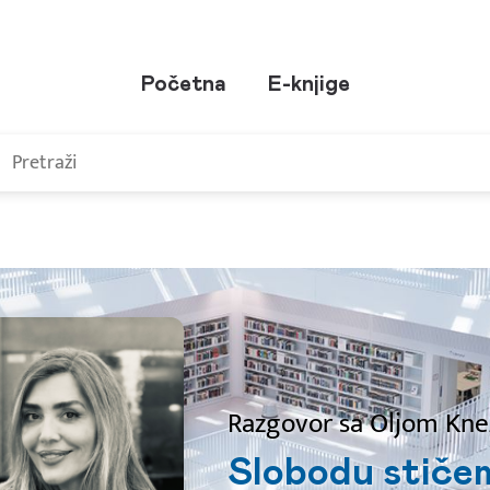
Početna
E-knjige
Razgovor sa Oljom Kne
Slobodu stiče