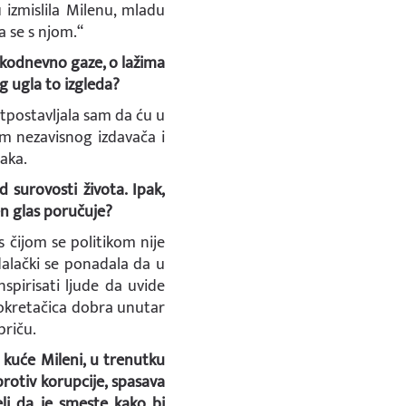
 izmislila Milenu, mladu
a se s njom.“
vakodnevno gaze, o lažima
eg ugla to izgleda?
tpostavljala sam da ću u
sam nezavisnog izdavača i
aka.
 surovosti života. Ipak,
jen glas poručuje?
 čijom se politikom nije
dalački se ponadala da u
spirisati ljude da uvide
pokretačica dobra unutar
priču.
e kuće Mileni, u trenutku
rotiv korupcije, spasava
eli da je smeste kako bi