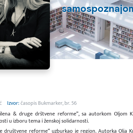
samospoznajo
ć
Izvor:
časopis Bukmarker, br. 56
lena & druge drštvene reforme“, sa autorkom Oljom K
osti u izboru tema i ženskoj solidarnosti.
 društvene reforme“ uzburkao je region. Autorka Olja K