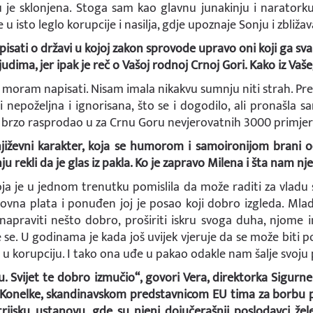
u je sklonjena. Stoga sam kao glavnu junakinju i naratorku
u isto leglo korupcije i nasilja, gdje upoznaje Sonju i zbližav
o pisati o državi u kojoj zakon sprovode upravo oni koji ga s
judima, jer ipak je reč o Vašoj rodnoj Crnoj Gori. Kako iz Vaš
 moram napisati. Nisam imala nikakvu sumnju niti strah. Pre
i nepoželjna i ignorisana, što se i dogodilo, ali pronašla 
brzo rasprodao u za Crnu Goru nevjerovatnih 3000 primjer
jiževni karakter, koja se humorom i samoironijom brani od
u rekli da je glas iz pakla. Ko je zapravo Milena i šta nam n
ja je u jednom trenutku pomislila da može raditi za vladu s
redovna plata i ponuđen joj je posao koji dobro izgleda. Mla
apraviti nešto dobro, proširiti iskru svoga duha, njome in
e se. U godinama je kada još uvijek vjeruje da se može biti 
u korupciju. I tako ona uđe u pakao odakle nam šalje svoju 
u. Svijet te dobro izmučio“, govori Vera, direktorka Sigurn
e Konelke, skandinavskom predstavnicom EU tima za borbu p
trijsku ustanovu, gde su njeni dojučerašnji poslodavci žel