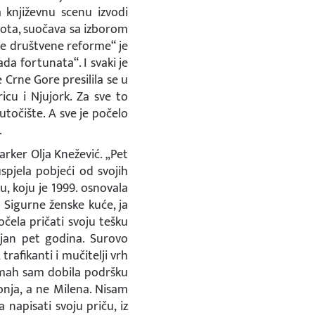
 književnu scenu izvodi
vota, suočava sa izborom
ge društvene reforme“ je
ada fortunata“. I svaki je
e Crne Gore presilila se u
icu i Njujork. Za sve to
utočište. A sve je počelo
.
rker Olja Knežević. „Pet
spjela pobjeći od svojih
u, koju je 1999. osnovala
e Sigurne ženske kuće, ja
očela pričati svoju tešku
ljan pet godina. Surovo
rafikanti i mučitelji vrh
odmah sam dobila podršku
nja, a ne Milena. Nisam
napisati svoju priču, iz