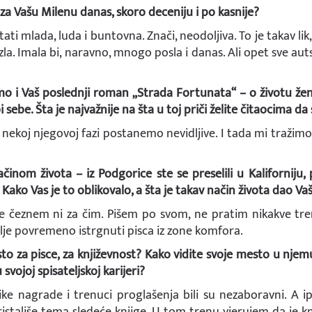
za Vašu Milenu danas, skoro deceniju i po kasnije?
ti mlada, luda i buntovna. Znači, neodoljiva. To je takav lik,
zla. Imala bi, naravno, mnogo posla i danas. Ali opet sve aut
amo i Vaš poslednji roman „Strada Fortunata“ – o životu že
sebe. Šta je najvažnije na šta u toj priči želite čitaocima d
u nekoj njegovoj fazi postanemo nevidljive. I tada mi tražim
inom života – iz Podgorice ste se preselili u Kaliforniju, 
Kako Vas je to oblikovalo, a šta je takav način života dao V
e čeznem ni za čim. Pišem po svom, ne pratim nikakve tren
bolje povremeno istrgnuti pisca iz zone komfora.
to za pisce, za književnost? Kako vidite svoje mesto u njem
vojoj spisateljskoj karijeri?
ike nagrade i trenuci proglašenja bili su nezaboravni. A ipa
istališe tema sledeće knjige. U tom trenu vjerujem da je kn