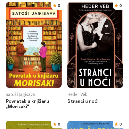
0
0
Satoši Jagisava
Heder Veb
Povratak u knjižaru
Stranci u noći
„Morisaki“
0
0