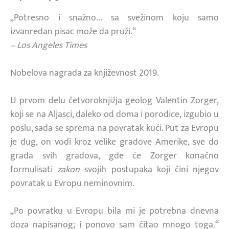
„Potresno i snažno... sa svežinom koju samo
izvanredan pisac može da pruži.“
– Los Angeles Times
Nobelova nagrada za književnost 2019.
U prvom delu četvoroknjižja geolog Valentin Zorger,
koji se na Aljasci, daleko od doma i porodice, izgubio u
poslu, sada se sprema na povratak kući. Put za Evropu
je dug, on vodi kroz velike gradove Amerike, sve do
grada svih gradova, gde će Zorger konačno
formulisati
zakon
svojih postupaka koji čini njegov
povratak u Evropu neminovnim.
„Po povratku u Evropu bila mi je potrebna dnevna
doza napisanog; i ponovo sam čitao mnogo toga.“