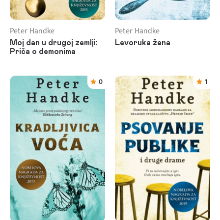
Peter Handke
Peter Handke
Moj dan u drugoj zemlji:
Levoruka žena
Priča o demonima
0
1