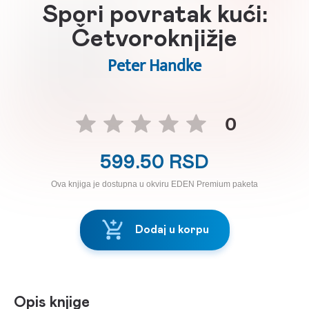
Spori povratak kući:
Četvoroknjižje
Peter Handke
0
599.50 RSD
Ova knjiga je dostupna u okviru EDEN Premium paketa
Dodaj u korpu
Opis knjige