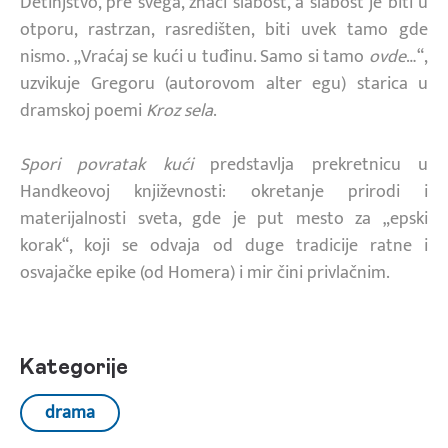
Detinjstvo, pre svega, znači slabost, a slabost je biti u
otporu, rastrzan, rasredišten, biti uvek tamo gde
nismo. „Vraćaj se kući u tuđinu. Samo si tamo
ovde
…“,
uzvikuje Gregoru (autorovom alter egu) starica u
dramskoj poemi
Kroz sela
.
Spori povratak kući
predstavlja prekretnicu u
Handkeovoj književnosti: okretanje prirodi i
materijalnosti sveta, gde je put mesto za „epski
korak“, koji se odvaja od duge tradicije ratne i
osvajačke epike (od Homera) i mir čini privlačnim.
Kategorije
drama