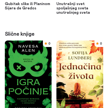
Gubitak slike ili Planinom
Unutrašnji svet
Sijera de Gredos
spoljašnjeg sveta
unutrašnjeg sveta
Slične knjige
0
0