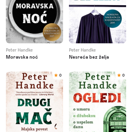
Peter Handke
Peter Handke
Moravska noć
Nesreća bez želja
0
0