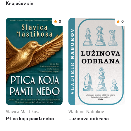
Krojačev sin
0
0
Slavica Mastikosa
Vladimir Nabokov
Ptica koja pamti nebo
Lužinova odbrana