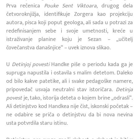
Prva rečenica
Pouke Sent Viktoara
, drugog dela
četvoroknjižja, identifikuje Zorgera kao projekciju
autora, pisca koji poput geologa, ali sada u potrazi za
redefinisanjem sebe i svoje umetnosti, kreće u
istraživanje planine koju je Sezan – „učitelj
čovečanstva današnjice“ – uvek iznova slikao.
U
Detinjoj povesti
Handke piše o periodu kada ga je
supruga napustila i ostavila s malim detetom. Daleko
od bilo kakve patetike, ali i svake pedagoške namere,
pripovedač usvaja neutralni stav istoričara.
Detinja
povest
je, tako, istorija deteta o kojem brine „odrasli“.
Ali detinjstvo kod Handkea nije čist, iskonski početak –
ne odabire se priča o detinjstvu da bi nova nevina
usta potvrdila staru istinu.