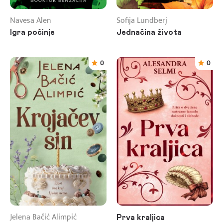
Navesa Alen
Sofija Lundberj
Igra počinje
Jednačina života
0
0
Jelena Bačić Alimpić
Prva kraljica