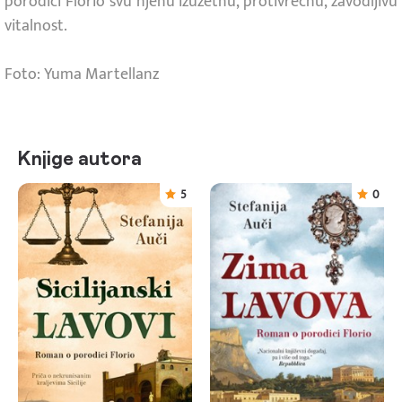
porodici Florio svu njenu izuzetnu, protivrečnu, zavodljivu
vitalnost.
Foto: Yuma Martellanz
Knjige autora
5
0