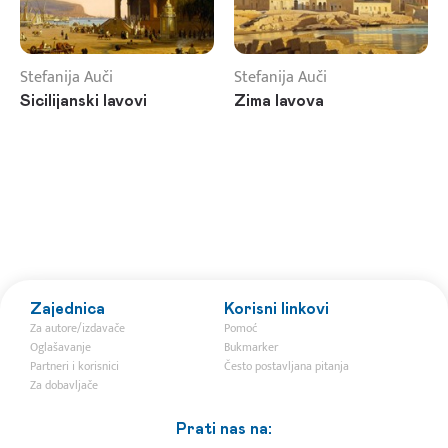
Stefanija Auči
Stefanija Auči
Sicilijanski lavovi
Zima lavova
Zajednica
Korisni linkovi
Za autore/izdavače
Pomoć
Oglašavanje
Bukmarker
Partneri i korisnici
Često postavljana pitanja
Za dobavljače
Prati nas na: