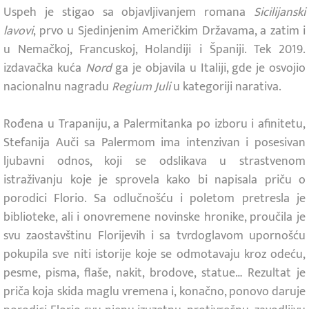
Uspeh je stigao sa objavljivanjem romana
Sicilijanski
lavovi
, prvo u Sjedinjenim Američkim Državama, a zatim i
u Nemačkoj, Francuskoj, Holandiji i Španiji. Tek 2019.
izdavačka kuća
Nord
ga je objavila u Italiji, gde je osvojio
nacionalnu nagradu
Regium Juli
u kategoriji narativa.
Rođena u Trapaniju, a Palermitanka po izboru i afinitetu,
Stefanija Auči sa Palermom ima intenzivan i posesivan
ljubavni odnos, koji se odslikava u strastvenom
istraživanju koje je sprovela kako bi napisala priču o
porodici Florio. Sa odlučnošću i poletom pretresla je
biblioteke, ali i onovremene novinske hronike, proučila je
svu zaostavštinu Florijevih i sa tvrdoglavom upornošću
pokupila sve niti istorije koje se odmotavaju kroz odeću,
pesme, pisma, flaše, nakit, brodove, statue… Rezultat je
priča koja skida maglu vremena i, konačno, ponovo daruje