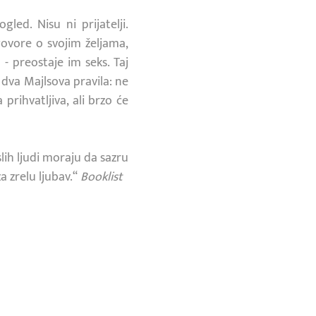
led. Nisu ni prijatelji.
ovore o svojim željama,
- preostaje im seks. Taj
dva Majlsova pravila: ne
prihvatljiva, ali brzo će
ih ljudi moraju da sazru
a zrelu ljubav.“
Booklist