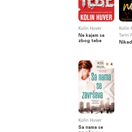
Kolin Huver
Kolin 
Tarin 
Ne kajem se
zbog tebe
Nikad
4
Kolin Huver
Sa nama se