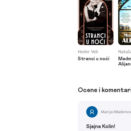
Heder Veb
Nataša
Stranci u noći
Madm
Alija
Ocene i komentar
Marija Mladenov
Sjajna Kolin!