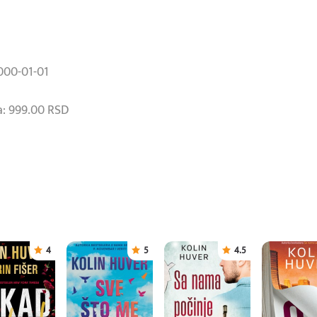
000-01-01
: 999.00 RSD
4
5
4.5