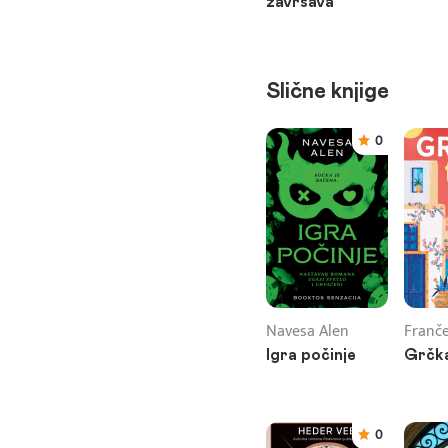
završava
Slične knjige
0
Navesa Alen
Franče
Igra počinje
Grčka
0