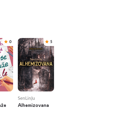
0
5
SenLinJu
aže
Alhemizovana