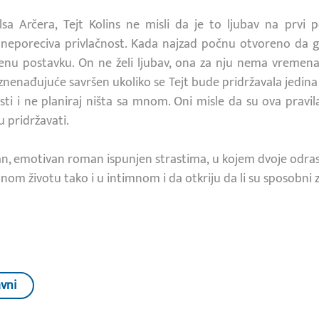
a Arčera, Tejt Kolins ne misli da je to ljubav na prvi pog
o neporeciva privlačnost. Kada najzad počnu otvoreno da g
enu postavku. On ne želi ljubav, ona za nju nema vremena 
znenađujuće savršen ukoliko se Tejt bude pridržavala jedina 
ti i ne planiraj ništa sa mnom. Oni misle da su ova pravila 
u pridržavati.
an, emotivan roman ispunjen strastima, u kojem dvoje odrasl
om životu tako i u intimnom i da otkriju da li su sposobni z
avni