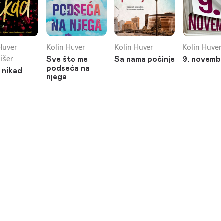
Huver
Kolin Huver
Kolin Huver
Kolin Huve
Fišer
Sve što me
Sa nama počinje
9. novemb
podseća na
 nikad
njega