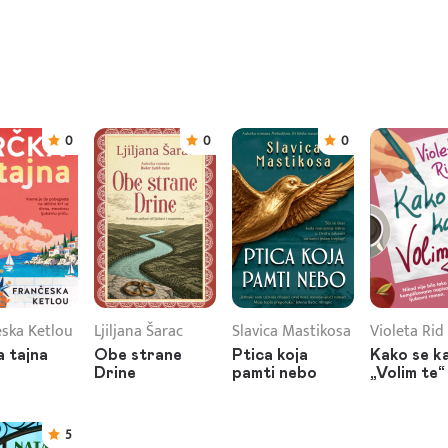
0
0
0
ska Ketlou
Ljiljana Šarac
Slavica Mastikosa
Violeta Rid
 tajna
Obe strane
Ptica koja
Kako se k
Drine
pamti nebo
„Volim te“
5