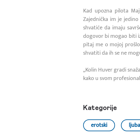
Kad upozna pilota Majls
Zajednička im je jedin
shvatiće da imaju savrš
dogovor bi mogao biti i
pitaj me o mojoj prošlos
shvatiti da ih se ne mog
„Kolin Huver gradi snaž
kako u svom profesionaln
Kategorije
erotski
ljub