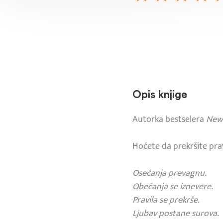
Opis knjige
Autorka bestselera
New 
Hoćete da prekršite prav
Osećanja prevagnu.
Obećanja se iznevere.
Pravila se prekrše.
Ljubav postane surova.