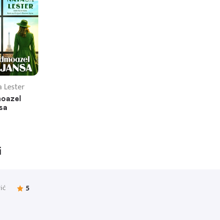
 Lester
oazel
nsa
i
ić
5