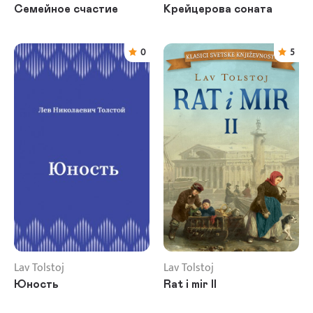
Семейное счастие
Крейцерова соната
0
5
Lav Tolstoj
Lav Tolstoj
Юность
Rat i mir II