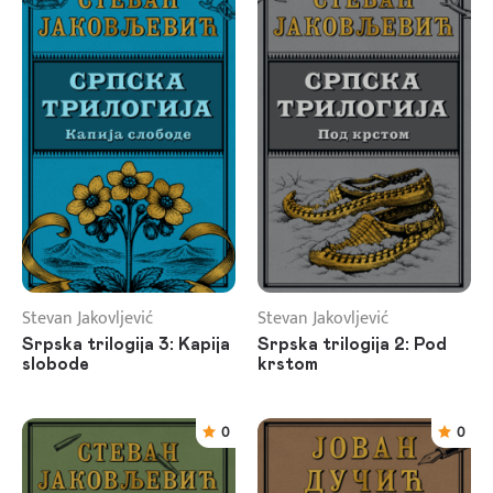
Stevan Jakovljević
Stevan Jakovljević
Srpska trilogija 3: Kapija
Srpska trilogija 2: Pod
slobode
krstom
0
0