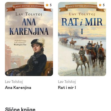
5
5
Lav Tolstoj
Lav Tolstoj
Ana Karenjina
Rat i mir I
Slične knjige