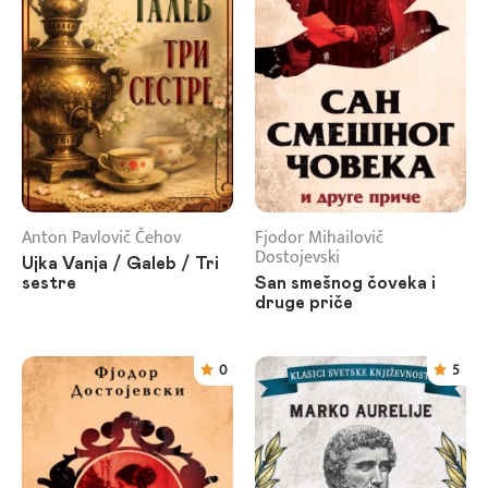
Anton Pavlovič Čehov
Fjodor Mihailovič
Dostojevski
Ujka Vanja / Galeb / Tri
sestre
San smešnog čoveka i
druge priče
0
5