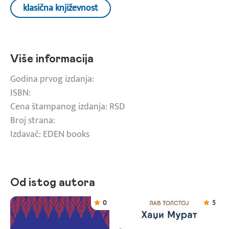
klasična književnost
Više informacija
Godina prvog izdanja:
ISBN:
Cena štampanog izdanja: RSD
Broj strana:
Izdavač: EDEN books
Od istog autora
0
5