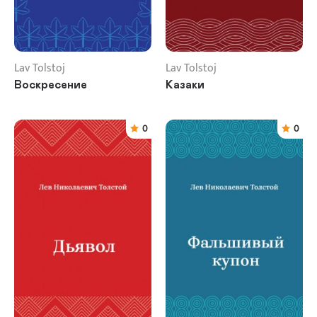
Lav Tolstoj
Lav Tolstoj
Воскресение
Казаки
0
0