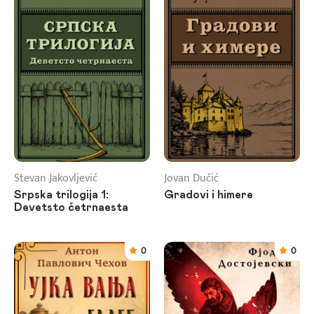
Stevan Jakovljević
Jovan Dučić
Srpska trilogija 1:
Gradovi i himere
Devetsto četrnaesta
0
0