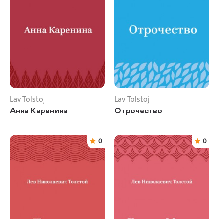
Lav Tolstoj
Lav Tolstoj
Анна Каренина
Отрочество
0
0