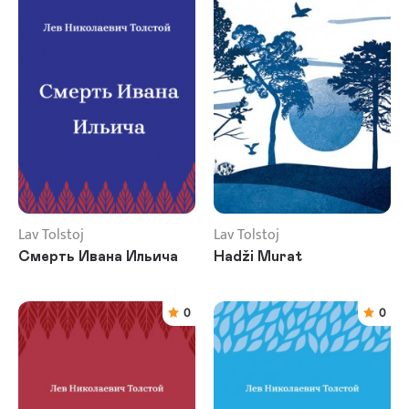
Lav Tolstoj
Lav Tolstoj
Смерть Ивана Ильича
Hadži Murat
0
0