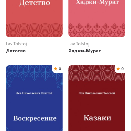
Lav Tolstoj
Lav Tolstoj
Детство
Хаджи-Мурат
0
0