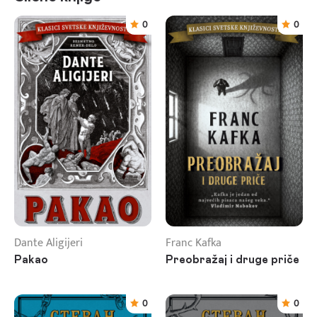
0
0
Dante Aligijeri
Franc Kafka
Pakao
Preobražaj i druge priče
0
0