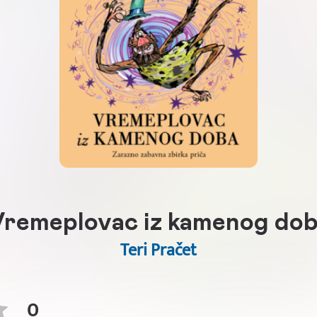
remeplovac iz kamenog do
Teri Pračet
0