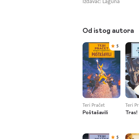
Izdavač: Laguna
Od istog autora
5
Teri Pračet
Teri P
Poštašavili
Tras!
5