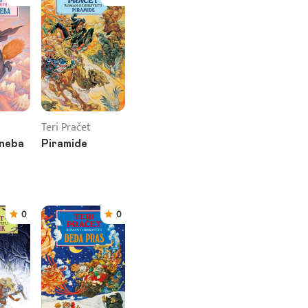
Teri Pračet
 neba
Piramide
0
0