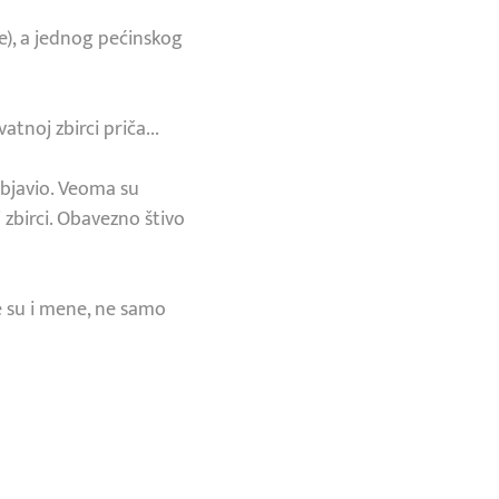
e), a jednog pećinskog
noj zbirci priča...
objavio. Veoma su
zbirci. Obavezno štivo
e su i mene, ne samo