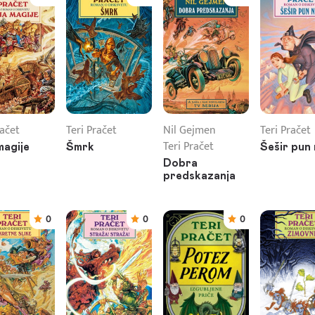
račet
Teri Pračet
Nil Gejmen
Teri Pračet
Teri Pračet
magije
Šmrk
Šešir pun
Dobra
predskazanja
0
0
0