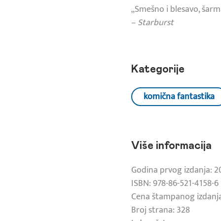
„Smešno i blesavo, šarma
–
Starburst
Kategorije
komična fantastika
Više informacija
Godina prvog izdanja: 2
ISBN: 978-86-521-4158-6
Cena štampanog izdanja
Broj strana: 328