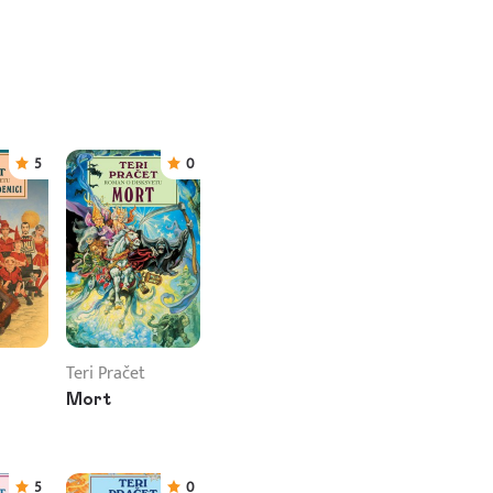
5
0
Teri Pračet
Mort
5
0