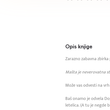
Opis knjige
Zarazno zabavna zbirka 
Mašta je neverovatna st
Može vas odvesti na vrh 
Baš onamo je odvela Dog
letelica. (A tu je negde b