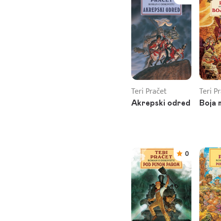
Teri Pračet
Teri P
Akrepski odred
Boja 
0