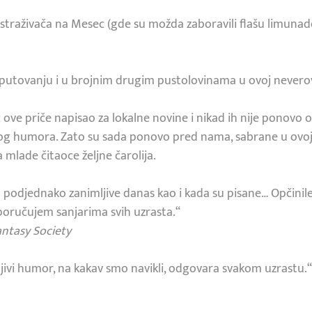
 istraživača na Mesec (gde su možda zaboravili flašu limunad
putovanju i u brojnim drugim pustolovinama u ovoj neverovat
ć ove priče napisao za lokalne novine i nikad ih nije ponovo 
g humora. Zato su sada ponovo pred nama, sabrane u ovoj 
 za mlade čitaoce željne čarolija.
 podjednako zanimljive danas kao i kada su pisane… Opčinil
poručujem sanjarima svih uzrasta.“
antasy Society
jivi humor, na kakav smo navikli, odgovara svakom uzrastu.“