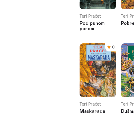
Teri Pračet
Teri P
Pod punom
Pokre
parom
0
Teri Pračet
Teri P
Maskarada
Dušm