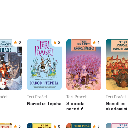
0
5
4
račet
Teri Pračet
Teri Pračet
Teri Pračet
Narod iz Tepiha
Sloboda
Nevidljivi
narodu!
akademici
5
0
5