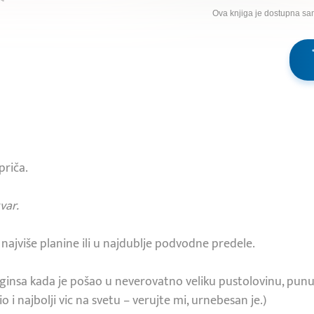
Ova knjiga je dostupna sa
priča.
var.
najviše planine ili u najdublje podvodne predele.
insa kada je pošao u neverovatno veliku pustolovinu, punu 
io i najbolji vic na svetu – verujte mi, urnebesan je.)