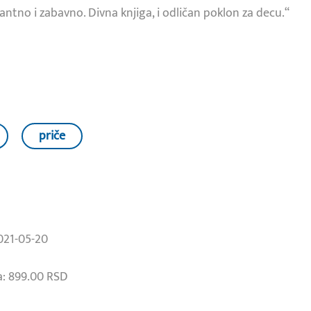
ntno i zabavno. Divna knjiga, i odličan poklon za decu.“
priče
021-05-20
: 899.00 RSD