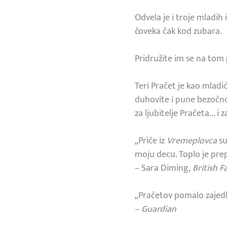
Odvela je i troje mladih
čoveka čak kod zubara.
Pridružite im se na tom 
Teri Pračet je kao mladi
duhovite i pune bezočno
za ljubitelje Pračeta... i
„Priče iz
Vremeplovca
su
moju decu. Toplo je pre
– Sara Diming,
British F
„Pračetov pomalo zajedl
–
Guardian