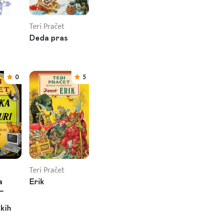
Teri Pračet
Deda pras
0
5
Teri Pračet
a
Erik
 –
čkih