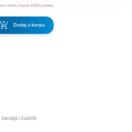
mo u okviru Classic EDEN paketa.
Dodaj u korpu
čarolija i čudnih