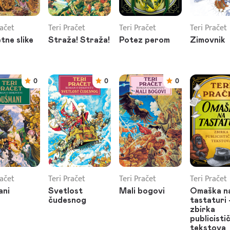
račet
Teri Pračet
Teri Pračet
Teri Pračet
tne slike
Straža! Straža!
Potez perom
Zimovnik
0
0
0
račet
Teri Pračet
Teri Pračet
Teri Pračet
ani
Svetlost
Mali bogovi
Omaška n
čudesnog
tastaturi
zbirka
publicisti
tekstova