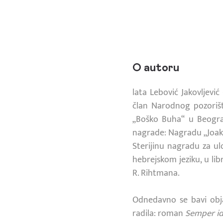
O autoru
lata Lebović Jakovljević
član Narodnog pozoriš
„Boško Buha“ u Beogra
nagrade: Nagradu „Joak
Sterijinu nagradu za ul
hebrejskom jeziku, u li
R. Rihtmana.
Odnedavno se bavi obja
radila: roman
Semper i