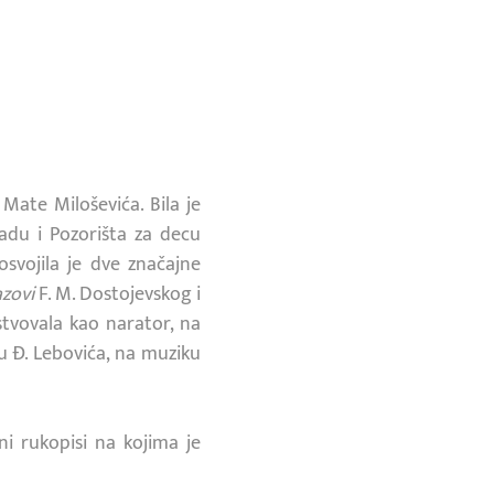
 Mate Miloševića. Bila je
du i Pozorišta za decu
vojila je dve značajne
zovi
F. M. Dostojevskog i
stvovala kao narator, na
 Đ. Lebovića, na muziku
i rukopisi na kojima je