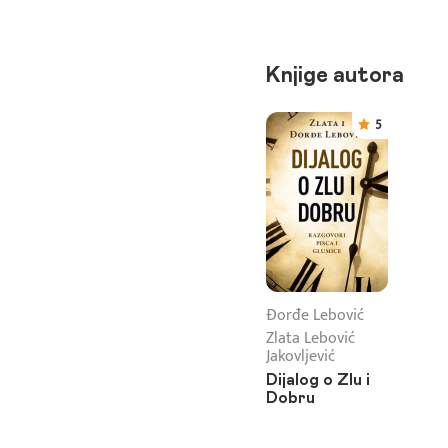
Knjige autora
5
Đorđe Lebović
Zlata Lebović
Jakovljević
Dijalog o Zlu i
Dobru