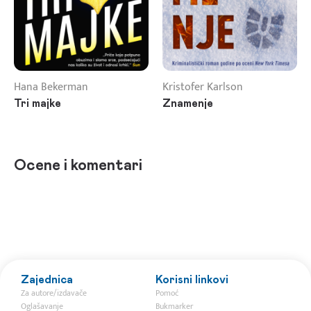
Hana Bekerman
Kristofer Karlson
Tri majke
Znamenje
Ocene i komentari
Zajednica
Korisni linkovi
Za autore/izdavače
Pomoć
Oglašavanje
Bukmarker