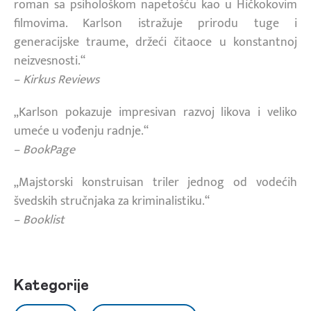
roman sa psihološkom napetošću kao u Hičkokovim
filmovima. Karlson istražuje prirodu tuge i
generacijske traume, držeći čitaoce u konstantnoj
neizvesnosti.“
–
Kirkus Reviews
„Karlson pokazuje impresivan razvoj likova i veliko
umeće u vođenju radnje.“
–
BookPage
„Majstorski konstruisan triler jednog od vodećih
švedskih stručnjaka za kriminalistiku.“
–
Booklist
Kategorije