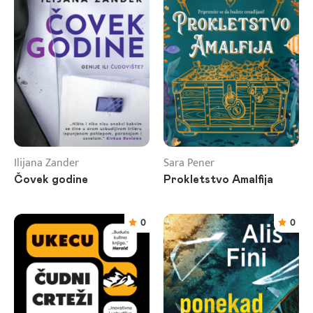
Ilijana Zander
Sara Pener
Čovek godine
Prokletstvo Amalfija
0
0