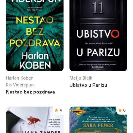
Harlan Koben
Metju Blejk
Ris Viderspun
Ubistvo u Parizu
Nestao bez pozdrava
4
0