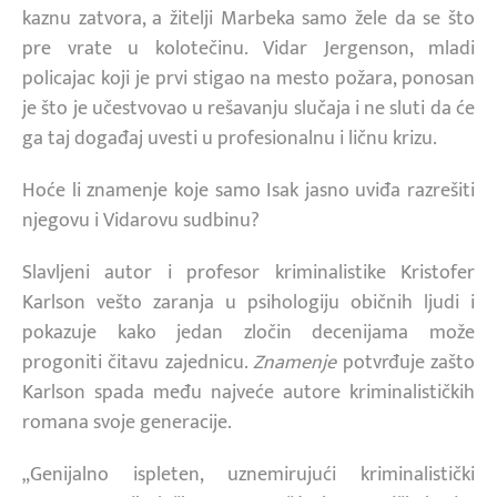
kaznu zatvora, a žitelji Marbeka samo žele da se što
pre vrate u kolotečinu. Vidar Jergenson, mladi
policajac koji je prvi stigao na mesto požara, ponosan
je što je učestvovao u rešavanju slučaja i ne sluti da će
ga taj događaj uvesti u profesionalnu i ličnu krizu.
Hoće li znamenje koje samo Isak jasno uviđa razrešiti
njegovu i Vidarovu sudbinu?
Slavljeni autor i profesor kriminalistike Kristofer
Karlson vešto zaranja u psihologiju običnih ljudi i
pokazuje kako jedan zločin decenijama može
progoniti čitavu zajednicu.
Znamenje
potvrđuje zašto
Karlson spada među najveće autore kriminalističkih
romana svoje generacije.
„Genijalno ispleten, uznemirujući kriminalistički