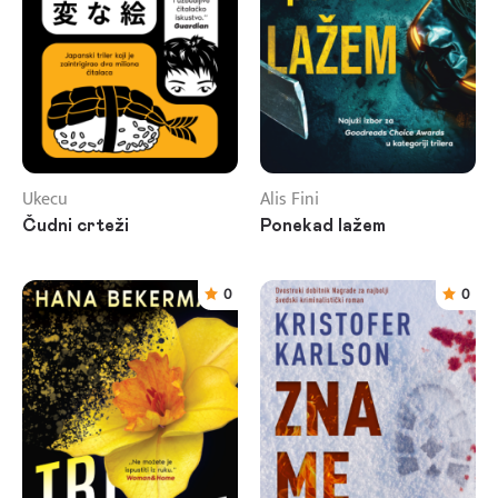
Ukecu
Alis Fini
Čudni crteži
Ponekad lažem
0
0