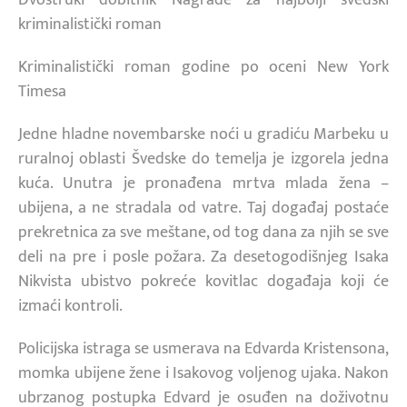
kriminalistički roman
Kriminalistički roman godine po oceni New York
Timesa
Jedne hladne novembarske noći u gradiću Marbeku u
ruralnoj oblasti Švedske do temelja je izgorela jedna
kuća. Unutra je pronađena mrtva mlada žena –
ubijena, a ne stradala od vatre. Taj događaj postaće
prekretnica za sve meštane, od tog dana za njih se sve
deli na pre i posle požara. Za desetogodišnjeg Isaka
Nikvista ubistvo pokreće kovitlac događaja koji će
izmaći kontroli.
Policijska istraga se usmerava na Edvarda Kristensona,
momka ubijene žene i Isakovog voljenog ujaka. Nakon
ubrzanog postupka Edvard je osuđen na doživotnu