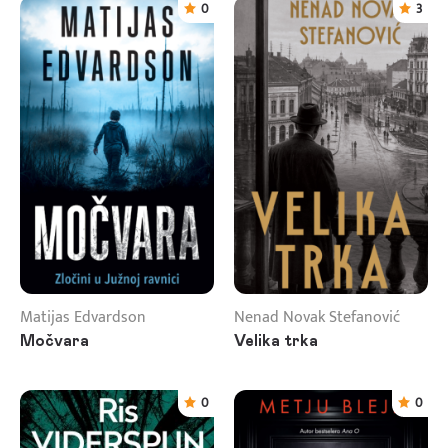
0
3
Matijas Edvardson
Nenad Novak Stefanović
Močvara
Velika trka
0
0