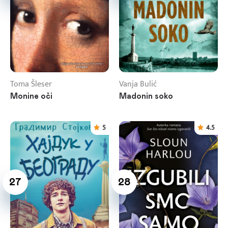
Toma Šleser
Vanja Bulić
Monine oči
Madonin soko
5
4.5
27
28