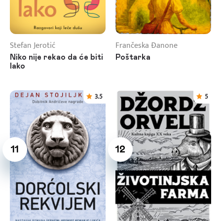
Stefan Jerotić
Frančeska Đanone
Niko nije rekao da će biti
Poštarka
lako
3.5
5
11
12