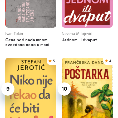
Ivan Tokin
Nevena Milojević
Crna noć nada mnom i
Jednom ili dvaput
zvezdano nebo u meni
5
4
9
10