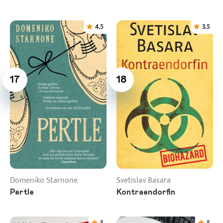
4.5
3.5
17
18
Domeniko Starnone
Svetislav Basara
Pertle
Kontraendorfin
5
5