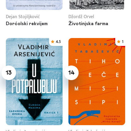
Dejan Stojiljković
Džordž Orvel
Dorćolski rekvijem
Životinjska farma
4.5
1
13
14