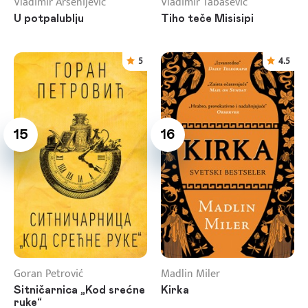
Vladimir Arsenijević
Vladimir Tabašević
U potpalublju
Tiho teče Misisipi
5
4.5
15
16
Goran Petrović
Madlin Miler
Sitničarnica „Kod srećne
Kirka
ruke“