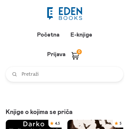
Početna
E-knjige
0
Prijava
Knjige o kojima se priča
4.5
5