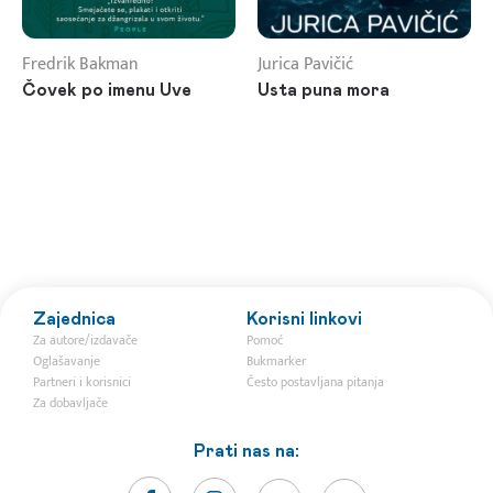
Fredrik Bakman
Jurica Pavičić
Čovek po imenu Uve
Usta puna mora
Zajednica
Korisni linkovi
Za autore/izdavače
Pomoć
Oglašavanje
Bukmarker
Partneri i korisnici
Često postavljana pitanja
Za dobavljače
Prati nas na: