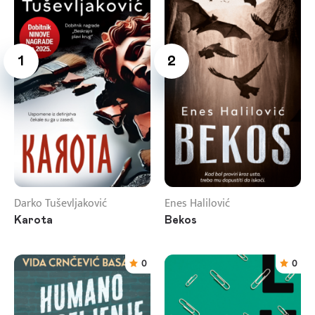
1
2
Darko Tuševljaković
Enes Halilović
Karota
Bekos
0
0