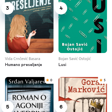
3
4
Vida Crnčević Basara
Bojan Savić Ostojić
Humano preseljenje
Lusi
0
5
5
6