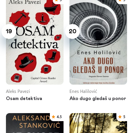
19
20
Aleks Pavezi
Enes Halilović
Osam detektiva
Ako dugo gledaš u ponor
4.5
5