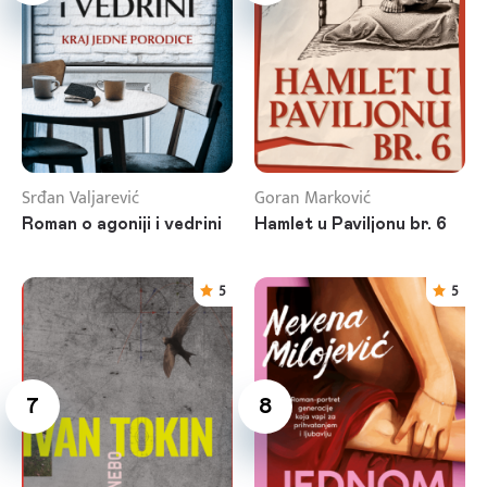
Srđan Valjarević
Goran Marković
Roman o agoniji i vedrini
Hamlet u Paviljonu br. 6
5
5
7
8