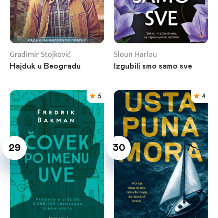
Gradimir Stojković
Sloun Harlou
Hajduk u Beogradu
Izgubili smo samo sve
5
4
29
30