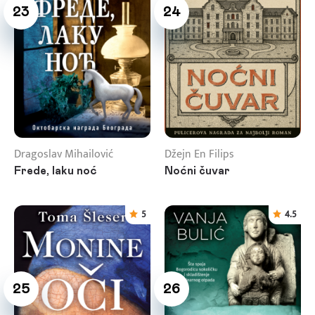
23
24
Dragoslav Mihailović
Džejn En Filips
Frede, laku noć
Noćni čuvar
5
4.5
25
26