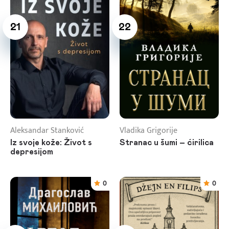
21
22
Aleksandar Stanković
Vladika Grigorije
Iz svoje kože: Život s
Stranac u šumi – ćirilica
depresijom
0
0