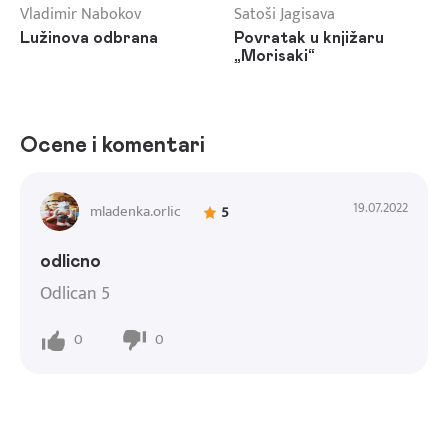
Vladimir Nabokov
Satoši Jagisava
Lužinova odbrana
Povratak u knjižaru
„Morisaki“
Ocene i komentari
19.07.2022
mladenka.orlic
5
odlicno
Odlican 5
0
0