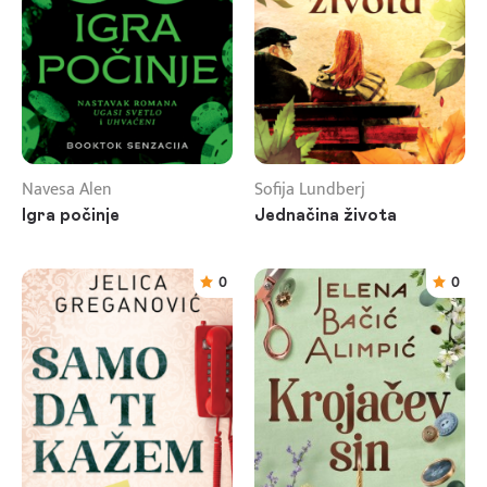
Navesa Alen
Sofija Lundberj
Igra počinje
Jednačina života
0
0