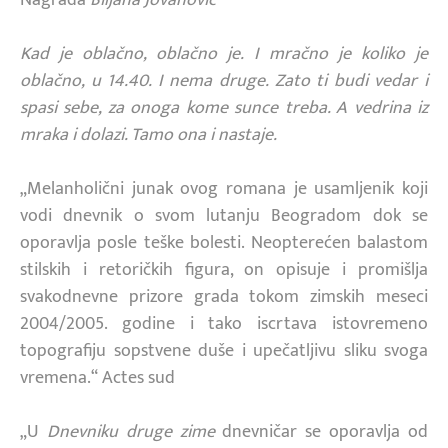
Kad je oblačno, oblačno je. I mračno je koliko je
oblačno, u 14.40. I nema druge. Zato ti budi vedar i
spasi sebe, za onoga kome sunce treba. A vedrina iz
mraka i dolazi. Tamo ona i nastaje.
„Melanholični junak ovog romana je usamljenik koji
vodi dnevnik o svom lutanju Beogradom dok se
oporavlja posle teške bolesti. Neopterećen balastom
stilskih i retoričkih figura, on opisuje i promišlja
svakodnevne prizore grada tokom zimskih meseci
2004/2005. godine i tako iscrtava istovremeno
topografiju sopstvene duše i upečatljivu sliku svoga
vremena.“ Actes sud
„U
Dnevniku druge zime
dnevničar se oporavlja od