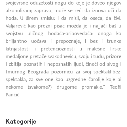
svojevrsne oduzetosti nogu do koje je doveo njegov
alkoholizam; zapravo, može se reći da iznova uči da
hoda. U širem smislu: i da misli, da oseća, da živi.
Valjarević kao prozni pisac možda je i najjači baš u
svojstvu uličnog hodača-pripovedača: onoga ko
briljantno uočava i prepoznaje, i bez i trunke
kitnjastosti i pretencioznosti u malešne lirske
medaljone pretače svakodnevicu, svoju i tuđu, prizore
i zbitija poznatih i nepoznatih ljudi, čineći od sivog i
tmurnog Beograda pozornicu za svoj spektakl-bez-
spektakla, za sve one kao uzgredne čarolije koje bi
nekome (svakome?) drugome promakle.“ Teofil
Pančić
Kategorije