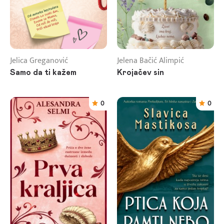
Jelica Greganović
Jelena Bačić Alimpić
Samo da ti kažem
Krojačev sin
0
0