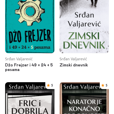
Srđan Valjarević
Srđan Valjarević
Džo Frejzer i 49 + 24 + 5
Zimski dnevnik
pesama
5
5