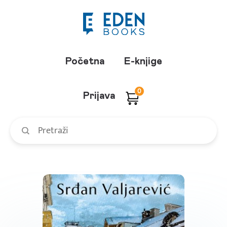
Početna
E-knjige
0
Prijava