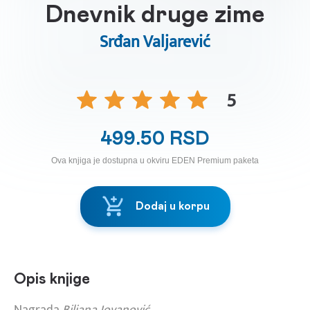
Dnevnik druge zime
Srđan Valjarević
5
499.50 RSD
Ova knjiga je dostupna u okviru EDEN Premium paketa
Dodaj u korpu
Opis knjige
Nagrada
Biljana Jovanović