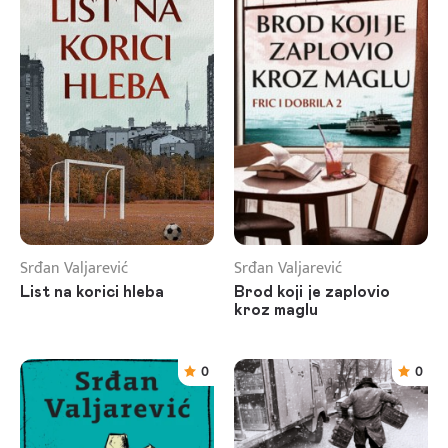
Srđan Valjarević
Srđan Valjarević
List na korici hleba
Brod koji je zaplovio
kroz maglu
0
0