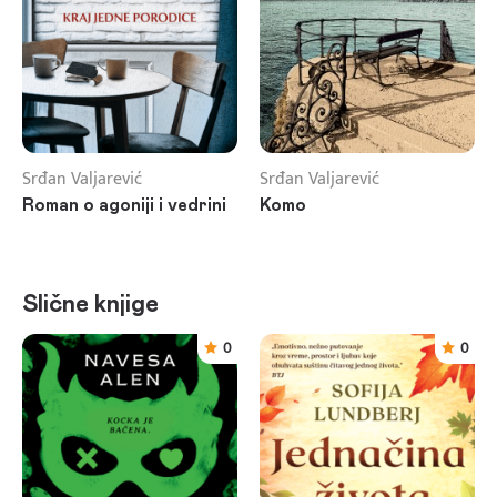
Srđan Valjarević
Srđan Valjarević
Roman o agoniji i vedrini
Komo
Slične knjige
0
0