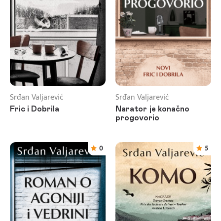
Srđan Valjarević
Srđan Valjarević
Fric i Dobrila
Narator je konačno
progovorio
0
5