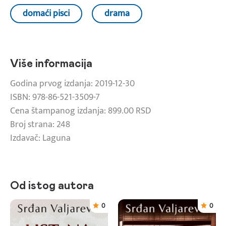
domaći pisci
drama
Više informacija
Godina prvog izdanja: 2019-12-30
ISBN: 978-86-521-3509-7
Cena štampanog izdanja: 899.00 RSD
Broj strana: 248
Izdavač: Laguna
Od istog autora
0
0