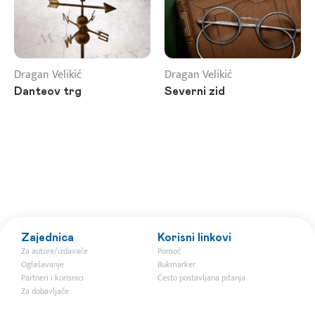
Dragan Velikić
Dragan Velikić
Danteov trg
Severni zid
Zajednica
Korisni linkovi
Za autore/izdavače
Pomoć
Oglašavanje
Bukmarker
Partneri i korisnici
Često postavljana pitanja
Za dobavljače