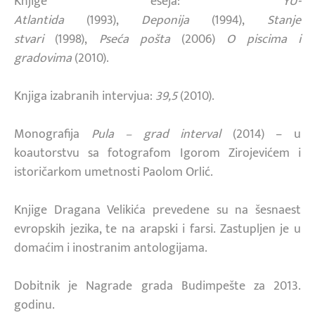
Knjige eseja:
YU-
Atlantida
(1993),
Deponija
(1994),
Stanje
stvari
(1998),
Pseća pošta
(2006)
O piscima i
gradovima
(2010).
Knjiga izabranih intervjua:
39,5
(2010).
Monografija
Pula – grad interval
(2014) – u
koautorstvu sa fotografom Igorom Zirojevićem i
istoričarkom umetnosti Paolom Orlić.
Knjige Dragana Velikića prevedene su na šesnaest
evropskih jezika, te na arapski i farsi. Zastupljen je u
domaćim i inostranim antologijama.
Dobitnik je Nagrade grada Budimpešte za 2013.
godinu.