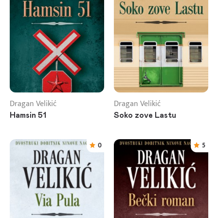
Dragan Velikić
Dragan Velikić
Hamsin 51
Soko zove Lastu
0
5