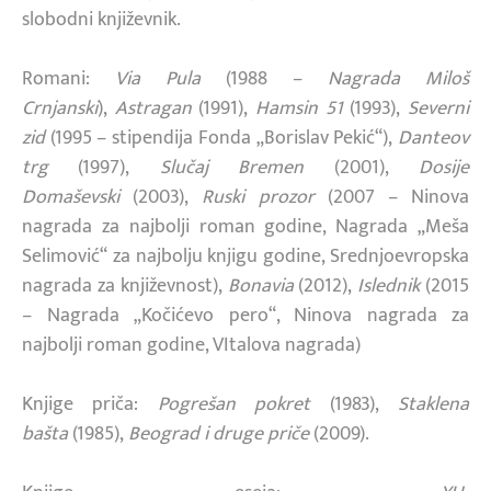
slobodni književnik.
Romani:
Via Pula
(1988 –
Nagrada Miloš
Crnjanski
),
Astragan
(1991),
Hamsin 51
(1993),
Severni
zid
(1995 – stipendija Fonda „Borislav Pekić“),
Danteov
trg
(1997),
Slučaj Bremen
(2001),
Dosije
Domaševski
(2003),
Ruski prozor
(2007 – Ninova
nagrada za najbolji roman godine, Nagrada „Meša
Selimović“ za najbolju knjigu godine, Srednjoevropska
nagrada za književnost),
Bonavia
(2012),
Islednik
(2015
– Nagrada „Kočićevo pero“, Ninova nagrada za
najbolji roman godine, VItalova nagrada)
Knjige priča:
Pogrešan pokret
(1983),
Staklena
bašta
(1985),
Beograd i druge priče
(2009).