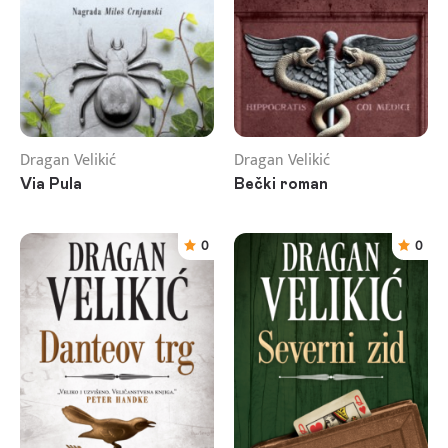
Dragan Velikić
Dragan Velikić
Via Pula
Bečki roman
0
0