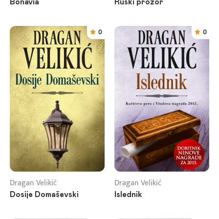
Bonavia
Ruski prozor
0
0
Dragan Velikić
Dragan Velikić
Dosije Domaševski
Islednik