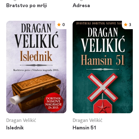
Bratstvo po mrlji
Adresa
0
3
Dragan Velikić
Dragan Velikić
Islednik
Hamsin 51