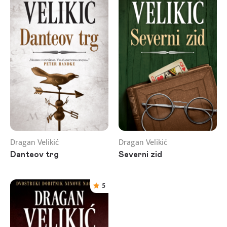
Dragan Velikić
Dragan Velikić
Danteov trg
Severni zid
5