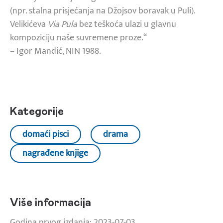
(npr. stalna prisjećanja na Džojsov boravak u Puli).
Velikićeva
Via Pula
bez teškoća ulazi u glavnu
kompoziciju naše suvremene proze.“
– Igor Mandić, NIN 1988.
Kategorije
domaći pisci
drama
nagrađene knjige
Više informacija
Godina prvog izdanja: 2023-07-03