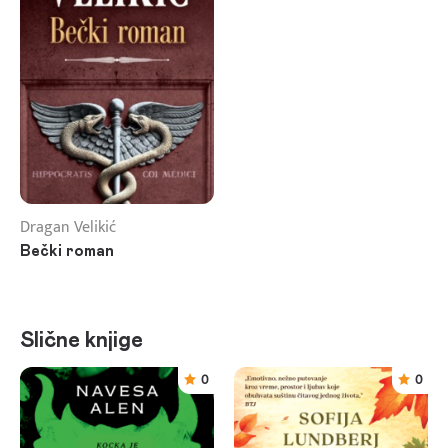
Dragan Velikić
Bečki roman
Slične knjige
0
0