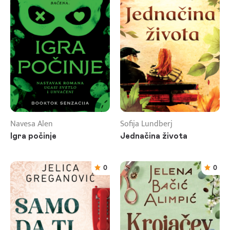
Navesa Alen
Sofija Lundberj
Igra počinje
Jednačina života
0
0