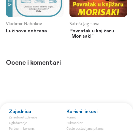
Vladimir Nabokov
Satoši Jagisava
Lužinova odbrana
Povratak u knjižaru
„Morisaki“
Ocene i komentari
Zajednica
Korisni linkovi
Za autore/izdavače
Pomoć
Oglašavanje
Bukmarker
Partneri i korisnici
Često postavljana pitanja