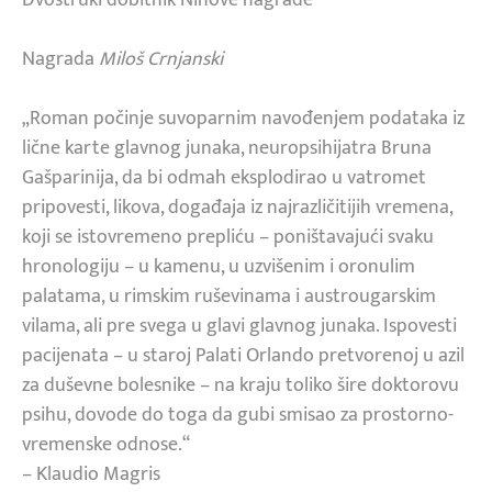
Nagrada
Miloš Crnjanski
„Roman počinje suvoparnim navođenjem podataka iz
lične karte glavnog junaka, neuropsihijatra Bruna
Gašparinija, da bi odmah eksplodirao u vatromet
pripovesti, likova, događaja iz najrazličitijih vremena,
koji se istovremeno prepliću – poništavajući svaku
hronologiju – u kamenu, u uzvišenim i oronulim
palatama, u rimskim ruševinama i austrougarskim
vilama, ali pre svega u glavi glavnog junaka. Ispovesti
pacijenata – u staroj Palati Orlando pretvorenoj u azil
za duševne bolesnike – na kraju toliko šire doktorovu
psihu, dovode do toga da gubi smisao za prostorno-
vremenske odnose.“
– Klaudio Magris