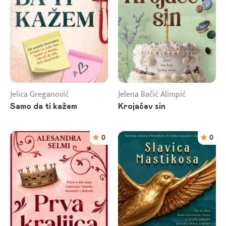
Jelica Greganović
Jelena Bačić Alimpić
Samo da ti kažem
Krojačev sin
0
0