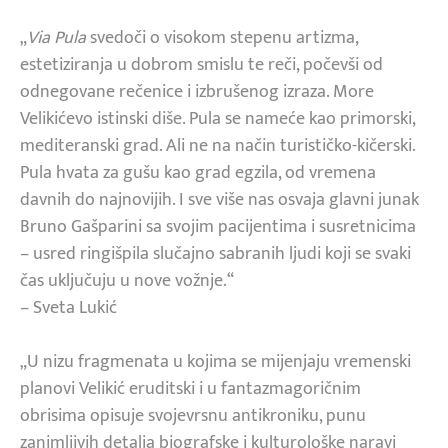
„
Via Pula
svedoči o visokom stepenu artizma,
estetiziranja u dobrom smislu te reči, počevši od
odnegovane rečenice i izbrušenog izraza. More
Velikićevo istinski diše. Pula se nameće kao primorski,
mediteranski grad. Ali ne na način turističko-kičerski.
Pula hvata za gušu kao grad egzila, od vremena
davnih do najnovijih. I sve više nas osvaja glavni junak
Bruno Gašparini sa svojim pacijentima i susretnicima
– usred ringišpila slučajno sabranih ljudi koji se svaki
čas uključuju u nove vožnje.“
– Sveta Lukić
„U nizu fragmenata u kojima se mijenjaju vremenski
planovi Velikić eruditski i u fantazmagoričnim
obrisima opisuje svojevrsnu antikroniku, punu
zanimljivih detalja biografske i kulturološke naravi